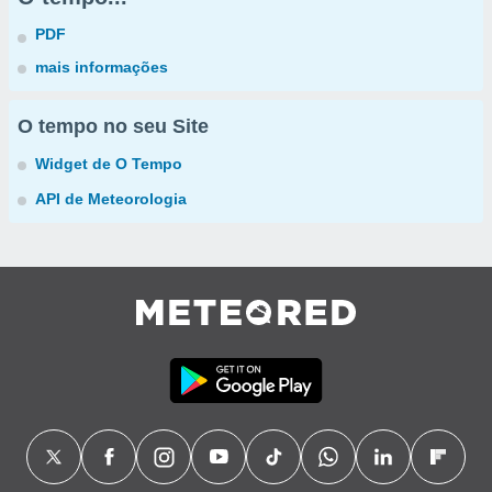
PDF
mais informações
O tempo no seu Site
Widget de O Tempo
API de Meteorologia