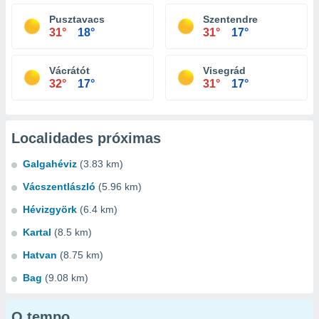
Pusztavacs
Szentendre
31°
18°
31°
17°
Vácrátót
Visegrád
32°
17°
31°
17°
Localidades próximas
Galgahéviz
(3.83 km)
Vácszentlászló
(5.96 km)
Hévizgyörk
(6.4 km)
Kartal
(8.5 km)
Hatvan
(8.75 km)
Bag
(9.08 km)
O tempo...