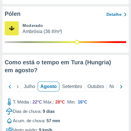
conteúdos.
Pólen
Detalhe
ção
Moderado
ão através
Ambrósia (36 #/m³)
de
,
 e
dos,
publicidade
Como está o tempo em Tura (Hungria)
s, estudos
em
agosto
?
a e
mento de
o
Junho
Julho
Agosto
Setembro
Outubro
Novembro
ossos 1199
eiros
T. Média :
22°C
Máx.:
28°C
Min:
16°C
Dias de chuva:
9
dias
Acum. de chuva:
57 mm
Vento médio:
9 km/h