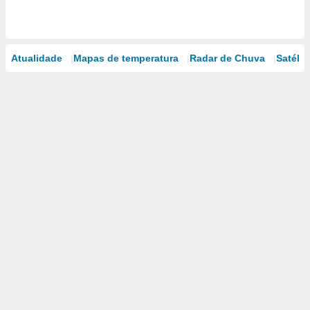
Atualidade
Mapas de temperatura
Radar de Chuva
Satélit