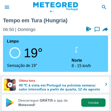
Tempo em Tura (Hungria)
de
06:50
Domingo
...
 da
empo.pt) foi
Limpo
or
19°
is para
e as
 fornecidas
Norte
 qualidade.
Sensação de 19°
8
15 km/h
r a este
s das
opções:
Última hora
40 ºC à vista em Portugal na próxima semana:
ookies e
calor intensifica a partir de quarta, 12 de agosto
 forma
Descarregue
GRÁTIS
a app da
Instalar
e digital
Meteored!
da,