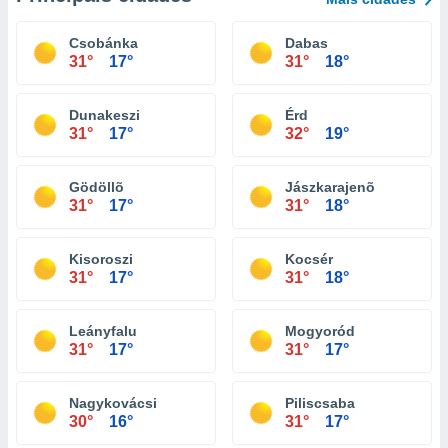
Csobánka
Dabas
31°
17°
31°
18°
Dunakeszi
Érd
31°
17°
32°
19°
Gödöllõ
Jászkarajenõ
31°
17°
31°
18°
Kisoroszi
Kocsér
31°
17°
31°
18°
Leányfalu
Mogyoród
31°
17°
31°
17°
Nagykovácsi
Piliscsaba
30°
16°
31°
17°