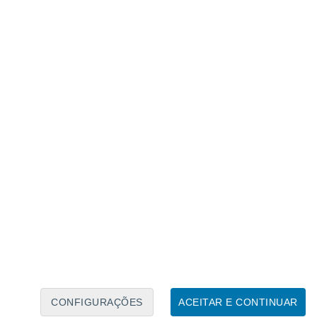
Calendário Lunar
Seg
Ter
Qua
Qui
Sex
Sáb
Domo
7
8
9
10
11
12
13
14
15
16
17
18
19
20
CONFIGURAÇÕES
ACEITAR E CONTINUAR