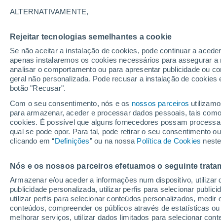
26°
ALTERNATIVAMENTE,
Rejeitar tecnologias semelhantes a cookie
Lua mingu
Se não aceitar a instalação de cookies, pode continuar a acede
Iluminada
Sensação de 27°
apenas instalaremos os cookies necessários para assegurar a 
analisar o comportamento ou para apresentar publicidade ou co
geral não personalizada. Pode recusar a instalação de cookies 
botão "Recusar".
Última hora
Hoje e amanhã poeiras do Saara “invadem”
Com o seu consentimento, nós e os
nossos parceiros
utilizamo
Portugal: risco de trovoadas no Norte e Centr
para armazenar, aceder e processar dados pessoais, tais como a
aumenta
cookies. É possível que alguns fornecedores possam processa
O Tempo 1 - 7 Dias
Atualidade
Mapas de nuvens
qual se pode opor. Para tal, pode retirar o seu consentimento 
clicando em “
Definições
” ou na nossa
Política de Cookies
neste
Nós e os nossos parceiros efetuamos o seguinte trata
Amanhã
Domingo
S
Hoje
Armazenar e/ou aceder a informações num dispositivo, utilizar da
8 Ago.
9 Ago.
7 Ago.
publicidade personalizada, utilizar perfis para selecionar public
utilizar perfis para selecionar conteúdos personalizados, med
conteúdos, compreender os públicos através de estatísticas ou
melhorar serviços, utilizar dados limitados para selecionar cont
80%