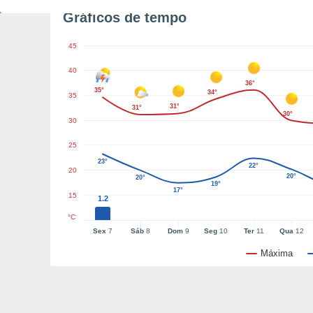
Gráficos de tempo
45
40
36°
35°
34°
35
31°
31°
30°
30
25
23°
22°
20
20°
20°
19°
17°
15
1.2
°C
Sex
7
Sáb
8
Dom
9
Seg
10
Ter
11
Qua
12
Máxima