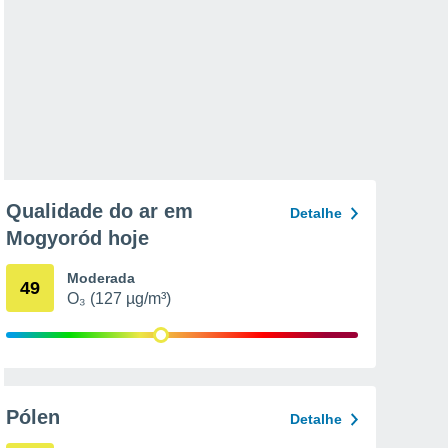
Qualidade do ar em
Detalhe
Mogyoród hoje
Moderada
49
O₃ (127 µg/m³)
Pólen
Detalhe