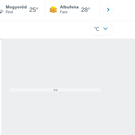
Mogyoród
Albufeira
Lisboa
25°
28°
Pest
Faro
Lisboa
°C