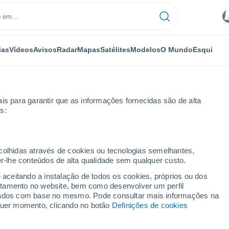
ias
Vídeos
Avisos
Radar
Mapas
Satélites
Modelos
O Mundo
Esqui
is para garantir que as informações fornecidas são de alta
s:
ecolhidas através de cookies ou tecnologias semelhantes,
er-lhe conteúdos de alta qualidade sem qualquer custo.
e aceitando a instalação de todos os cookies, próprios ou dos
rtamento no website, bem como desenvolver um perfil
...
lizados com base no mesmo. Pode consultar mais informações na
lquer momento, clicando no botão
Definições de cookies
Por horas
Intervalos nublados nas
próximas horas