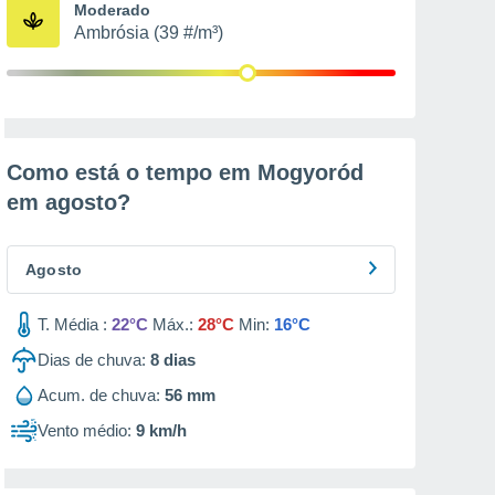
Moderado
Ambrósia (39 #/m³)
Como está o tempo em Mogyoród
em
agosto
?
Agosto
T. Média :
22°C
Máx.:
28°C
Min:
16°C
Dias de chuva:
8
dias
Acum. de chuva:
56 mm
Vento médio:
9 km/h