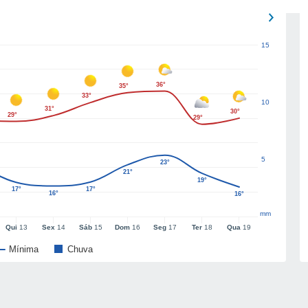
15
36°
35°
33°
10
31°
30°
29°
29°
5
23°
21°
19°
17°
17°
16°
16°
mm
Qui
13
Sex
14
Sáb
15
Dom
16
Seg
17
Ter
18
Qua
19
Mínima
Chuva