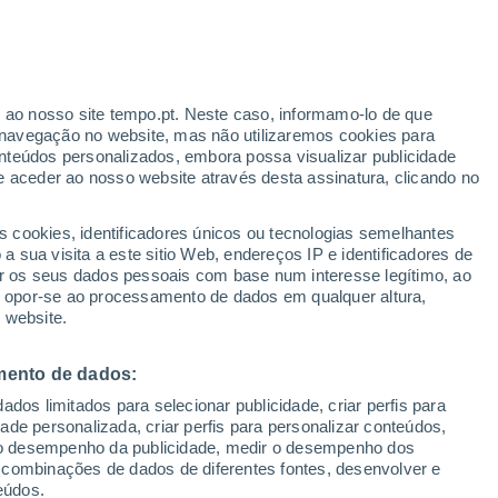
Aviso laranja
Aviso elevado por temperaturas
elevadas em Mogyoród hoje
ante
r ao nosso site tempo.pt. Neste caso, informamo-lo de que
:
35%
navegação no website, mas não utilizaremos cookies para
nteúdos personalizados, embora possa visualizar publicidade
e aceder ao nosso website através desta assinatura, clicando no
s cookies, identificadores únicos ou tecnologias semelhantes
o
 sua visita a este sitio Web, endereços IP e identificadores de
r os seus dados pessoais com base num interesse legítimo, ao
Radar de Chuva
Satélites
Modelos
ou opor-se ao processamento de dados em qualquer altura,
 website.
mento de dados:
egunda
Terça
Quarta
Quinta
dos limitados para selecionar publicidade, criar perfis para
10 Ago.
11 Ago.
12 Ago.
13 Ago.
idade personalizada, criar perfis para personalizar conteúdos,
ir o desempenho da publicidade, medir o desempenho dos
 combinações de dados de diferentes fontes, desenvolver e
eúdos.