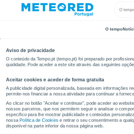
O tempo
Notíc
Aviso de privacidade
O conteúdo da Tempo.pt (tempo.pt) foi preparado por profissiona
qualidade. Pode aceder a este site através das seguintes opçõe
Aceitar cookies e aceder de forma gratuita
Início
Hungria
Pest
Mogyoród
A publicidade digital personalizada, baseada em informações r
permite-nos financiar a nossa atividade para continuar a fornec
Tempo em Mogyoród
Ao clicar no botão "Aceitar e continuar", pode aceder ao websit
nossos parceiros, que nos permitem seguir e analisar o compo
21:13
Sexta
específico para lhe mostrar publicidade e conteúdos persona
nossa
Política de Cookies
e retirar o seu consentimento a qua
disponível na parte inferior da nossa página web.
Nuvens dispersas