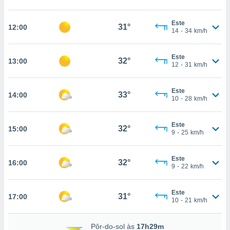
, permite-
ar a nossa
Este
31°
12:00
14
-
34
km/h
ara
ACEITAR
 fornecer-
E
os de alta
CONTINUAR
Este
32°
13:00
sem
12
-
31
km/h
sto.
CONFIGURAÇÕES
o botão
Este
33°
14:00
ontinuar",
10
-
28
km/h
r ao
itando a
Este
de todos os
32°
15:00
9
-
25
km/h
óprios ou
parceiros,
rmitem
Este
32°
16:00
lisar o
9
-
22
km/h
nto no
em como
Este
 um perfil
31°
17:00
10
-
21
km/h
para lhe
licidade e
Pôr-do-sol às
17h29m