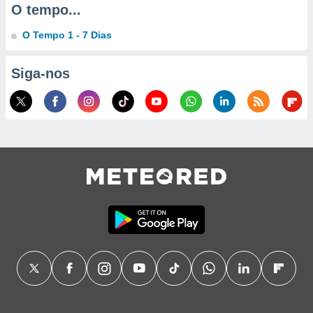
O tempo...
ão através
O Tempo 1 - 7 Dias
de
,
 e
Siga-nos
dos,
publicidade
s, estudos
a e
mento de
ossos 1199
eiros