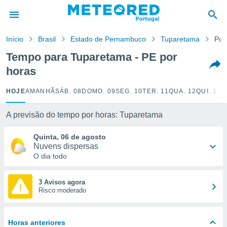
de
Início
Brasil
Estado de Pernambuco
Tuparetama
Por
 da
empo.pt) foi
Tempo para Tuparetama - PE por
or
horas
is para
e as
 fornecidas
HOJE
AMANHÃ
SÁB. 08
DOMO. 09
SEG. 10
TER. 11
QUA. 12
QUI. 13
S
 qualidade.
r a este
A previsão do tempo por horas: Tuparetama
s das
opções:
Quinta, 06 de agosto
Nuvens dispersas
ookies e
O dia todo
 forma
e digital
3 Avisos agora
Risco moderado
da,
m
 recolhidas
cookies ou
Horas anteriores