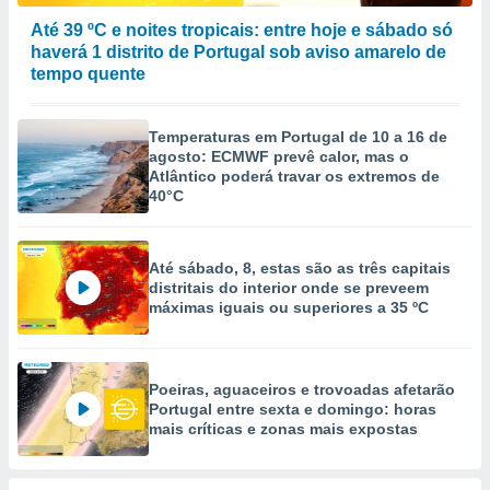
selecionar
Até 39 ºC e noites tropicais: entre hoje e sábado só
haverá 1 distrito de Portugal sob aviso amarelo de
a, criar
tempo quente
personalizar
tilizar
selecionar
Temperaturas em Portugal de 10 a 16 de
agosto: ECMWF prevê calor, mas o
dos, medir
Atlântico poderá travar os extremos de
nho da
40°C
, medir o
o dos
r os
Até sábado, 8, estas são as três capitais
ravés de
distritais do interior onde se preveem
s ou
máximas iguais ou superiores a 35 ºC
s de dados
es fontes,
 e melhorar
ilizar dados
Poeiras, aguaceiros e trovoadas afetarão
ara
Portugal entre sexta e domingo: horas
mais críticas e zonas mais expostas
conteúdos.
ção