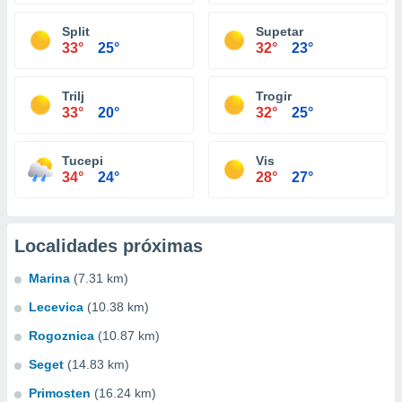
Split
Supetar
33°
25°
32°
23°
Trilj
Trogir
33°
20°
32°
25°
Tucepi
Vis
34°
24°
28°
27°
Localidades próximas
Marina
(7.31 km)
Lecevica
(10.38 km)
Rogoznica
(10.87 km)
Seget
(14.83 km)
Primosten
(16.24 km)