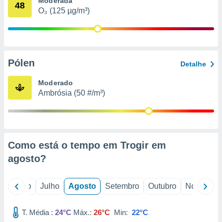
Moderada
conteúdos.
48
O₃ (125 µg/m³)
ção
ão através
de
Pólen
,
Detalhe
 e
Moderado
dos,
Ambrósia (50 #/m³)
publicidade
s, estudos
a e
mento de
Como está o tempo em Trogir em
ossos 1199
agosto
?
eiros
o
Junho
Julho
Agosto
Setembro
Outubro
Novembro
T. Média :
24°C
Máx.:
26°C
Min:
22°C