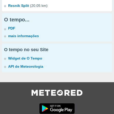
Resnik Split
(20.05 km)
O tempo...
PDF
mais informações
O tempo no seu Site
Widget de O Tempo
API de Meteorologia