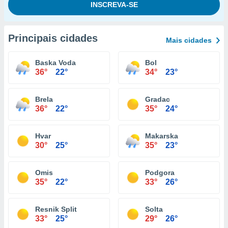
Principais cidades
Mais cidades
Baska Voda
Bol
36°
22°
34°
23°
Brela
Gradac
36°
22°
35°
24°
Hvar
Makarska
30°
25°
35°
23°
Omis
Podgora
35°
22°
33°
26°
Resnik Split
Solta
33°
25°
29°
26°