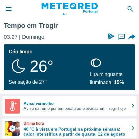
Tempo em Trogir
de
03:27
Domingo
...
 da
empo.pt) foi
Céu limpo
or
26°
is para
e as
 fornecidas
Lua minguante
 qualidade.
Sensação de 27°
Iluminada:
15%
r a este
s das
opções:
Aviso vermelho
Aviso extremo por temperaturas elevadas em Trogir hoje
ookies e
 forma
Última hora
e digital
40 ºC à vista em Portugal na próxima semana:
calor intensifica a partir de quarta, 12 de agosto
da,