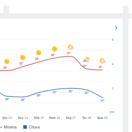
6
37°
36°
34°
32°
4
31°
31°
30°
2
22°
21°
21°
20°
18°
18°
17°
mm
Qui
13
Sex
14
Sáb
15
Dom
16
Seg
17
Ter
18
Qua
19
Mínima
Chuva