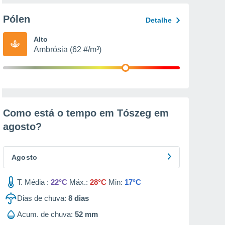
Pólen
Detalhe
Alto
Ambrósia (62 #/m³)
Como está o tempo em Tószeg em
agosto
?
Agosto
T. Média :
22°C
Máx.:
28°C
Min:
17°C
Dias de chuva:
8
dias
Acum. de chuva:
52 mm