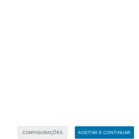
Calendário Lunar
Seg
Ter
Qua
Qui
Sex
Sáb
Domo
7
8
9
10
11
12
13
14
15
16
17
18
19
20
CONFIGURAÇÕES
ACEITAR E CONTINUAR