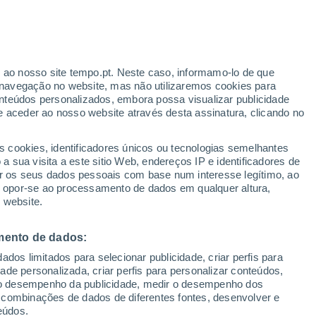
Aviso laranja
Aviso elevado por temperaturas
elevadas em Tószeg hoje
r ao nosso site tempo.pt. Neste caso, informamo-lo de que
navegação no website, mas não utilizaremos cookies para
nteúdos personalizados, embora possa visualizar publicidade
e aceder ao nosso website através desta assinatura, clicando no
 até
s cookies, identificadores únicos ou tecnologias semelhantes
 sua visita a este sitio Web, endereços IP e identificadores de
r os seus dados pessoais com base num interesse legítimo, ao
adar de Chuva
Satélites
Modelos
ou opor-se ao processamento de dados em qualquer altura,
 website.
mento de dados:
egunda
Terça
Quarta
Quinta
dos limitados para selecionar publicidade, criar perfis para
10 Ago.
11 Ago.
12 Ago.
13 Ago.
idade personalizada, criar perfis para personalizar conteúdos,
ir o desempenho da publicidade, medir o desempenho dos
 combinações de dados de diferentes fontes, desenvolver e
eúdos.