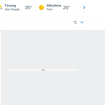
Tószeg
Albufeira
Lisboa
35°
26°
Jász-Nagykun-Szolnok
Faro
Lisboa
°C