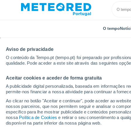
O tempo
Notíc
Aviso de privacidade
O conteúdo da Tempo.pt (tempo.pt) foi preparado por profissiona
qualidade. Pode aceder a este site através das seguintes opçõe
Aceitar cookies e aceder de forma gratuita
Início
Hungria
Jász-Nagykun-Szolnok
Tószeg
A publicidade digital personalizada, baseada em informações r
permite-nos financiar a nossa atividade para continuar a fornec
Tempo em Tószeg
Ao clicar no botão "Aceitar e continuar", pode aceder ao websit
nossos parceiros, que nos permitem seguir e analisar o compo
12:05
Sexta
específico para lhe mostrar publicidade e conteúdos persona
nossa
Política de Cookies
e retirar o seu consentimento a qua
disponível na parte inferior da nossa página web.
Nuvens dispersas