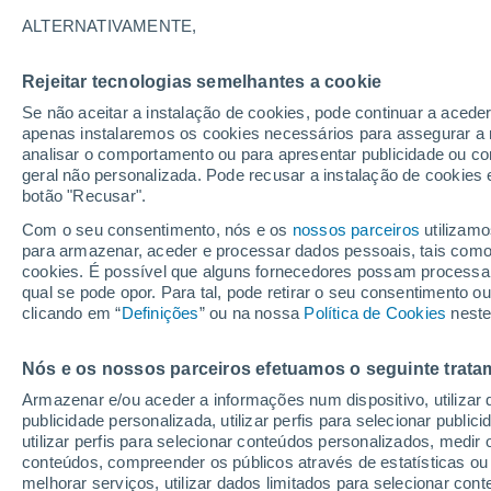
35°
ALTERNATIVAMENTE,
Rejeitar tecnologias semelhantes a cookie
UV
7 Alto
Se não aceitar a instalação de cookies, pode continuar a acede
Sensação de 34°
FPS
15-25
apenas instalaremos os cookies necessários para assegurar a 
analisar o comportamento ou para apresentar publicidade ou co
geral não personalizada. Pode recusar a instalação de cookies 
botão "Recusar".
Última hora
Aviso amarelo de tempo quente neste distrito:
Com o seu consentimento, nós e os
nossos parceiros
utilizamo
39 ºC e noites tropicais; saiba até quando
para armazenar, aceder e processar dados pessoais, tais como a
cookies. É possível que alguns fornecedores possam processa
O Tempo 1 - 7 Dias
Atualidade
Mapas de chuva
R
qual se pode opor. Para tal, pode retirar o seu consentimento 
clicando em “
Definições
” ou na nossa
Política de Cookies
neste
Nós e os nossos parceiros efetuamos o seguinte trata
Amanhã
Domingo
S
Hoje
Armazenar e/ou aceder a informações num dispositivo, utilizar da
8 Ago.
9 Ago.
7 Ago.
publicidade personalizada, utilizar perfis para selecionar public
utilizar perfis para selecionar conteúdos personalizados, med
conteúdos, compreender os públicos através de estatísticas ou
melhorar serviços, utilizar dados limitados para selecionar cont
70%