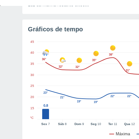
Luz da manhã restante
8h33m
Gráficos de tempo
45
40
38°
36°
35°
35
32°
32°
31°
30
25
23°
22°
22°
20
21°
19°
19°
0.8
15
°C
Sex
7
Sáb
8
Dom
9
Seg
10
Ter
11
Qua
12
Máxima