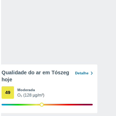
Qualidade do ar em Tószeg
Detalhe
hoje
Moderada
49
O₃ (128 µg/m³)