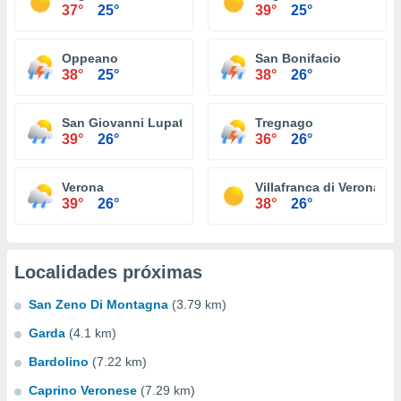
37°
25°
39°
25°
Oppeano
San Bonifacio
38°
25°
38°
26°
San Giovanni Lupatoto
Tregnago
39°
26°
36°
26°
Verona
Villafranca di Verona
39°
26°
38°
26°
Localidades próximas
San Zeno Di Montagna
(3.79 km)
Garda
(4.1 km)
Bardolino
(7.22 km)
Caprino Veronese
(7.29 km)