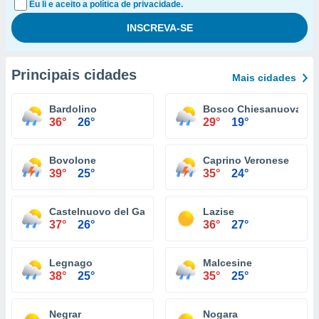
Eu li e aceito a política de privacidade.
Principais cidades
Mais cidades
Bardolino
Bosco Chiesanuova
36°
26°
29°
19°
Bovolone
Caprino Veronese
39°
25°
35°
24°
Castelnuovo del Garda
Lazise
37°
26°
36°
27°
Legnago
Malcesine
38°
25°
35°
25°
Negrar
Nogara