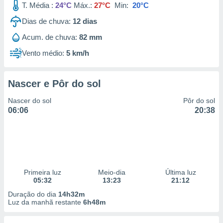
T. Média :
24°C
Máx.:
27°C
Min:
20°C
Dias de chuva:
12
dias
Acum. de chuva:
82 mm
Vento médio:
5 km/h
Nascer e Pôr do sol
Nascer do sol
Pôr do sol
06:06
20:38
Primeira luz
Meio-dia
Última luz
05:32
13:23
21:12
Duração do dia
14h32m
Luz da manhã restante
6h48m