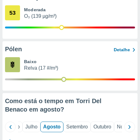
conteúdos.
Moderada
53
O₃ (139 µg/m³)
ção
ão através
de
,
 e
Pólen
Detalhe
dos,
Baixo
publicidade
Relva (17 #/m³)
s, estudos
a e
mento de
ossos 1199
Como está o tempo em Torri Del
eiros
Benaco em
agosto
?
o
Junho
Julho
Agosto
Setembro
Outubro
Novembro