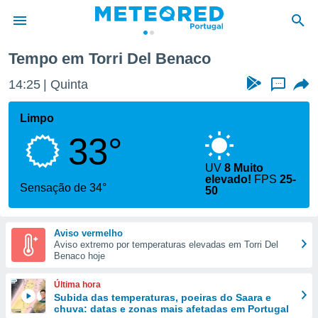
Tempo em Torri Del Benaco
de
14:25
Quinta
...
 da
empo.pt) foi
Limpo
or
33°
is para
e as
 fornecidas
UV
8 Muito
elevado!
FPS
25-
 qualidade.
Sensação de 34°
50
r a este
s das
opções:
Aviso vermelho
Aviso extremo por temperaturas elevadas em Torri Del
ookies e
Benaco hoje
 forma
Última hora
e digital
Subida das temperaturas, poeiras do Saara e
da,
chuva: datas e zonas mais afetadas em Portugal