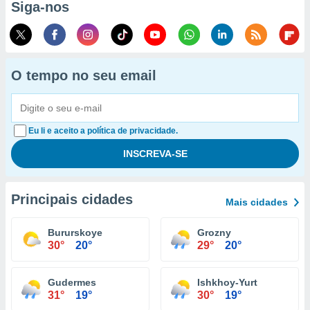
Siga-nos
O tempo no seu email
Eu li e aceito a política de privacidade.
Principais cidades
Mais cidades
Bururskoye
Grozny
30°
20°
29°
20°
Gudermes
Ishkhoy-Yurt
31°
19°
30°
19°