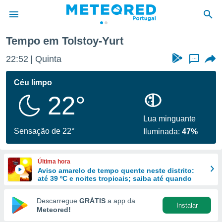
Tempo em Tolstoy-Yurt
de
22:52
Quinta
...
 da
empo.pt) foi
Céu limpo
or
22°
is para
e as
 fornecidas
Lua minguante
 qualidade.
Sensação de 22°
Iluminada:
47%
r a este
s das
opções:
Última hora
Aviso amarelo de tempo quente neste distrito:
ookies e
até 39 ºC e noites tropicais; saiba até quando
 forma
Descarregue
GRÁTIS
a app da
Instalar
e digital
Meteored!
da,