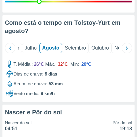
conteúdos.
ção
Como está o tempo em Tolstoy-Yurt em
ão através
agosto
?
de
,
 e
o
Junho
Julho
Agosto
Setembro
Outubro
Novembro
dos,
publicidade
T. Média :
26°C
Máx.:
32°C
Min:
20°C
s, estudos
Dias de chuva:
8
dias
a e
mento de
Acum. de chuva:
53 mm
Vento médio:
9 km/h
ossos 1199
eiros
Nascer e Pôr do sol
Nascer do sol
Pôr do sol
04:51
19:13