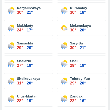
Kargalinskaya
Kurchaloy
30°
21°
30°
18°
Makhkety
Mekenskaya
24°
17°
30°
20°
Samashki
Sary-Su
29°
20°
30°
21°
Shalazhi
Shali
27°
19°
29°
19°
Shelkovskaya
Tolstoy-Yurt
31°
20°
29°
20°
Urus-Martan
Zandak
28°
19°
23°
16°