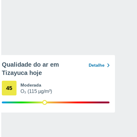
Qualidade do ar em
Detalhe
Tizayuca hoje
Moderada
45
O₃ (115 µg/m³)