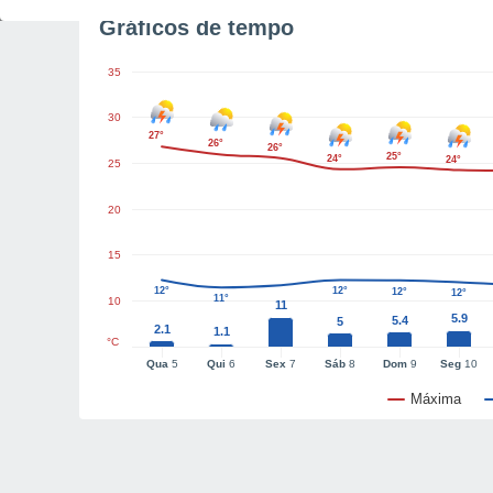
Gráficos de tempo
35
30
27°
26°
26°
25°
24°
24°
25
20
15
12°
12°
12°
12°
11°
10
11
5.9
5.4
5
2.1
1.1
°C
Qua
5
Qui
6
Sex
7
Sáb
8
Dom
9
Seg
10
Máxima