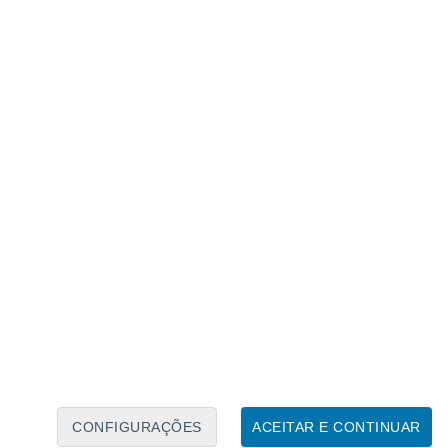
Calendário Lunar
Seg
Ter
Qua
Qui
Sex
Sáb
Domo
5
6
7
8
9
10
11
12
13
14
15
16
17
18
CONFIGURAÇÕES
ACEITAR E CONTINUAR