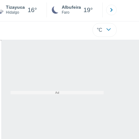
Tizayuca
Albufeira
Lisboa
16°
19°
Hidalgo
Faro
Lisboa
°C