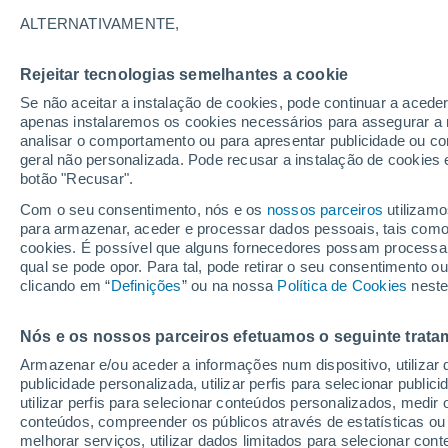
16°
ALTERNATIVAMENTE,
Rejeitar tecnologias semelhantes a cookie
Lua mingu
Se não aceitar a instalação de cookies, pode continuar a acede
Iluminada
Sensação de 16°
apenas instalaremos os cookies necessários para assegurar a 
analisar o comportamento ou para apresentar publicidade ou co
geral não personalizada. Pode recusar a instalação de cookies 
botão "Recusar".
Última hora
Subida das temperaturas, poeiras do Saara e
Com o seu consentimento, nós e os
nossos parceiros
utilizamo
chuva: datas e zonas mais afetadas em Portu
para armazenar, aceder e processar dados pessoais, tais como a
cookies. É possível que alguns fornecedores possam processa
O Tempo 1 - 7 Dias
Atualidade
Mapas de nuvens
qual se pode opor. Para tal, pode retirar o seu consentimento 
clicando em “
Definições
” ou na nossa
Política de Cookies
neste
Nós e os nossos parceiros efetuamos o seguinte trata
Amanhã
Sexta
Hoje
Armazenar e/ou aceder a informações num dispositivo, utilizar da
6 Ago.
7 Ago.
5 Ago.
publicidade personalizada, utilizar perfis para selecionar public
utilizar perfis para selecionar conteúdos personalizados, med
conteúdos, compreender os públicos através de estatísticas ou
melhorar serviços, utilizar dados limitados para selecionar cont
90%
90%
80%