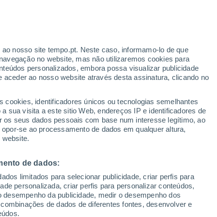
ante
r ao nosso site tempo.pt. Neste caso, informamo-lo de que
:
54%
navegação no website, mas não utilizaremos cookies para
nteúdos personalizados, embora possa visualizar publicidade
e aceder ao nosso website através desta assinatura, clicando no
s cookies, identificadores únicos ou tecnologias semelhantes
gal
 sua visita a este sitio Web, endereços IP e identificadores de
r os seus dados pessoais com base num interesse legítimo, ao
Radar de Chuva
Satélites
Modelos
ou opor-se ao processamento de dados em qualquer altura,
 website.
mento de dados:
Sábado
Domingo
Segunda
Terça
dos limitados para selecionar publicidade, criar perfis para
8 Ago.
9 Ago.
10 Ago.
11 Ago.
idade personalizada, criar perfis para personalizar conteúdos,
ir o desempenho da publicidade, medir o desempenho dos
 combinações de dados de diferentes fontes, desenvolver e
eúdos.
90%
90%
90%
70%