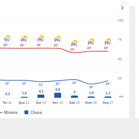
100
75
24°
24°
24°
24°
23°
23°
22°
50
25
12°
12°
12°
12°
12°
11°
10°
6.6
4.1
3
1.9
1.6
1.7
0.3
mm
Ter
11
Qua
12
Qui
13
Sex
14
Sáb
15
Dom
16
Seg
17
Mínima
Chuva