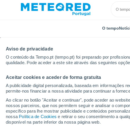
O tempo
Notíc
Aviso de privacidade
O conteúdo da Tempo.pt (tempo.pt) foi preparado por profissiona
qualidade. Pode aceder a este site através das seguintes opçõe
Aceitar cookies e aceder de forma gratuita
Início
México
Hidalgo
Tizayuca
A publicidade digital personalizada, baseada em informações r
permite-nos financiar a nossa atividade para continuar a fornec
Tempo em Tizayuca
Ao clicar no botão "Aceitar e continuar", pode aceder ao websit
nossos parceiros, que nos permitem seguir e analisar o compo
23:11
Quarta
específico para lhe mostrar publicidade e conteúdos persona
nossa
Política de Cookies
e retirar o seu consentimento a qua
disponível na parte inferior da nossa página web.
Nuvens dispersas