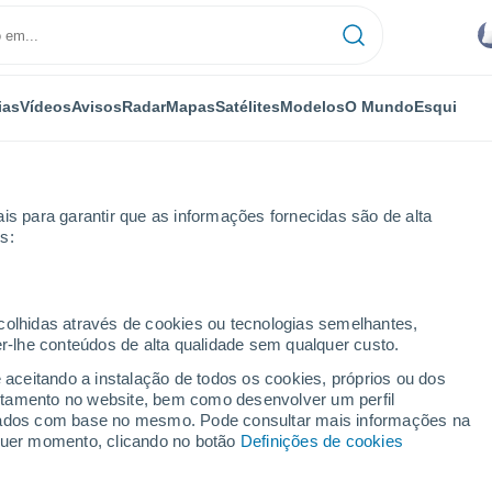
ias
Vídeos
Avisos
Radar
Mapas
Satélites
Modelos
O Mundo
Esqui
is para garantir que as informações fornecidas são de alta
s:
ecolhidas através de cookies ou tecnologias semelhantes,
er-lhe conteúdos de alta qualidade sem qualquer custo.
e aceitando a instalação de todos os cookies, próprios ou dos
rtamento no website, bem como desenvolver um perfil
...
lizados com base no mesmo. Pode consultar mais informações na
lquer momento, clicando no botão
Definições de cookies
Por horas
Intervalos nublados nas
próximas horas