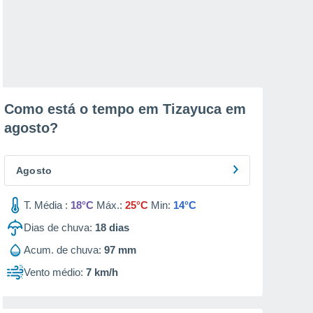
Como está o tempo em Tizayuca em
agosto
?
Agosto
T. Média :
18°C
Máx.:
25°C
Min:
14°C
Dias de chuva:
18
dias
Acum. de chuva:
97 mm
Vento médio:
7 km/h