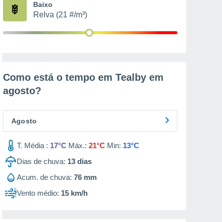
Baixo
Relva (21 #/m³)
Como está o tempo em Tealby em
agosto
?
Agosto
T. Média :
17°C
Máx.:
21°C
Min:
13°C
Dias de chuva:
13
dias
Acum. de chuva:
76 mm
Vento médio:
15 km/h