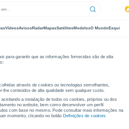
ias
Vídeos
Avisos
Radar
Mapas
Satélites
Modelos
O Mundo
Esqui
is para garantir que as informações fornecidas são de alta
s:
ecolhidas através de cookies ou tecnologias semelhantes,
er-lhe conteúdos de alta qualidade sem qualquer custo.
e aceitando a instalação de todos os cookies, próprios ou dos
rtamento no website, bem como desenvolver um perfil
...
lizados com base no mesmo. Pode consultar mais informações na
lquer momento, clicando no botão
Definições de cookies
Por horas
Céu nublado nas próximas horas