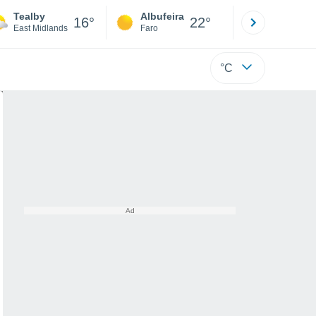
Tealby
Albufeira
Lisboa
16°
22°
East Midlands
Faro
Lisboa
°C