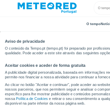
O tempo
Notíc
Aviso de privacidade
O conteúdo da Tempo.pt (tempo.pt) foi preparado por profissiona
qualidade. Pode aceder a este site através das seguintes opçõe
Aceitar cookies e aceder de forma gratuita
Início
Reino Unido
Midlands do Leste
Tealby
A publicidade digital personalizada, baseada em informações r
permite-nos financiar a nossa atividade para continuar a fornec
Tempo em Tealby
Ao clicar no botão "Aceitar e continuar", pode aceder ao websit
nossos parceiros, que nos permitem seguir e analisar o compo
08:53
Sexta
específico para lhe mostrar publicidade e conteúdos persona
nossa
Política de Cookies
e retirar o seu consentimento a qua
disponível na parte inferior da nossa página web.
Nuvens dispersas