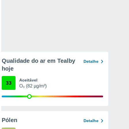
Qualidade do ar em Tealby
Detalhe
hoje
Aceitável
33
O₃ (82 µg/m³)
Pólen
Detalhe