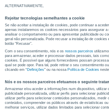
16°
ALTERNATIVAMENTE,
Rejeitar tecnologias semelhantes a cookie
Sudoeste
Se não aceitar a instalação de cookies, pode continuar a acede
Sensação de 16°
11
-
24 km
apenas instalaremos os cookies necessários para assegurar a 
analisar o comportamento ou para apresentar publicidade ou co
geral não personalizada. Pode recusar a instalação de cookies 
botão "Recusar".
Última hora
Aviso amarelo de tempo quente neste distrito:
Com o seu consentimento, nós e os
nossos parceiros
utilizamo
39 ºC e noites tropicais; saiba até quando
para armazenar, aceder e processar dados pessoais, tais como a
cookies. É possível que alguns fornecedores possam processa
O Tempo 1 - 7 Dias
Atualidade
Mapas de nuvens
qual se pode opor. Para tal, pode retirar o seu consentimento 
clicando em “
Definições
” ou na nossa
Política de Cookies
neste
Nós e os nossos parceiros efetuamos o seguinte trata
Amanhã
Domingo
S
Hoje
Armazenar e/ou aceder a informações num dispositivo, utilizar da
8 Ago.
9 Ago.
7 Ago.
publicidade personalizada, utilizar perfis para selecionar public
utilizar perfis para selecionar conteúdos personalizados, med
conteúdos, compreender os públicos através de estatísticas ou
melhorar serviços, utilizar dados limitados para selecionar cont