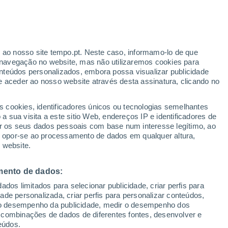
r ao nosso site tempo.pt. Neste caso, informamo-lo de que
/h
navegação no website, mas não utilizaremos cookies para
nteúdos personalizados, embora possa visualizar publicidade
e aceder ao nosso website através desta assinatura, clicando no
 até
s cookies, identificadores únicos ou tecnologias semelhantes
 sua visita a este sitio Web, endereços IP e identificadores de
r os seus dados pessoais com base num interesse legítimo, ao
Radar de Chuva
Satélites
Modelos
ou opor-se ao processamento de dados em qualquer altura,
 website.
mento de dados:
egunda
Terça
Quarta
Quinta
dos limitados para selecionar publicidade, criar perfis para
10 Ago.
11 Ago.
12 Ago.
13 Ago.
idade personalizada, criar perfis para personalizar conteúdos,
ir o desempenho da publicidade, medir o desempenho dos
 combinações de dados de diferentes fontes, desenvolver e
eúdos.