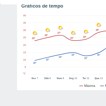
Gráficos de tempo
40
35
30
29°
27°
25°
24°
25
23°
23°
20
15
15°
15°
14°
13°
10
12°
10°
5
°C
Sex
7
Sáb
8
Dom
9
Seg
10
Ter
11
Qua
12
Máxima