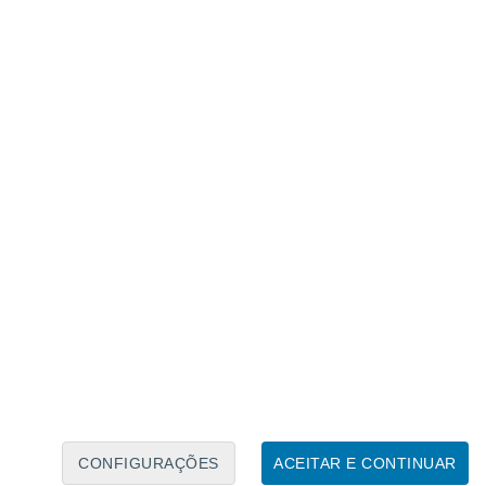
Calendário Lunar
Seg
Ter
Qua
Qui
Sex
Sáb
Domo
7
8
9
10
11
12
13
14
15
16
17
18
19
20
CONFIGURAÇÕES
ACEITAR E CONTINUAR