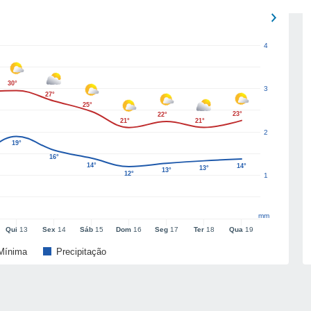
4
30°
3
27°
25°
23°
22°
21°
21°
2
19°
16°
14°
14°
13°
13°
12°
1
mm
Qui
13
Sex
14
Sáb
15
Dom
16
Seg
17
Ter
18
Qua
19
Mínima
Precipitação