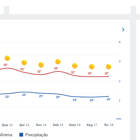
4
3
35°
34°
33°
32°
32°
32°
32°
2
26°
25°
25°
25°
24°
24°
24°
1
mm
Qua
12
Qui
13
Sex
14
Sáb
15
Dom
16
Seg
17
Ter
18
Mínima
Precipitação