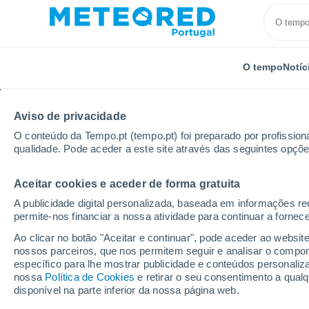
O tempo
Notíc
Aviso de privacidade
O conteúdo da Tempo.pt (tempo.pt) foi preparado por profissiona
qualidade. Pode aceder a este site através das seguintes opçõe
Aceitar cookies e aceder de forma gratuita
Início
Itália
Província de Lecce
Taviano
A publicidade digital personalizada, baseada em informações r
permite-nos financiar a nossa atividade para continuar a fornec
Tempo em Taviano
Ao clicar no botão "Aceitar e continuar", pode aceder ao websit
nossos parceiros, que nos permitem seguir e analisar o compo
15:54
Quinta
específico para lhe mostrar publicidade e conteúdos persona
nossa
Política de Cookies
e retirar o seu consentimento a qua
disponível na parte inferior da nossa página web.
Nuvens dispersas