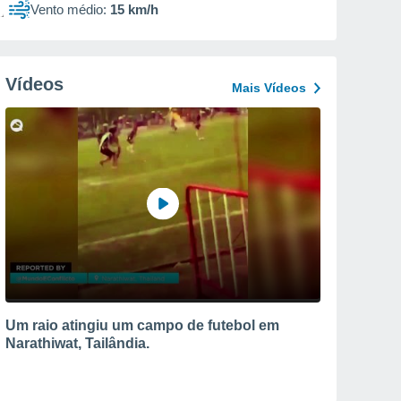
Vento médio:
15 km/h
Vídeos
Mais Vídeos
Um raio atingiu um campo de futebol em
Narathiwat, Tailândia.