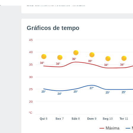
Luz da manhã restante
4h31m
Gráficos de tempo
45
40
36°
35°
34°
34°
35
34°
34°
30
27°
25
25°
25°
25°
25°
24°
20
°C
Qui
6
Sex
7
Sáb
8
Dom
9
Seg
10
Ter
11
Máxima