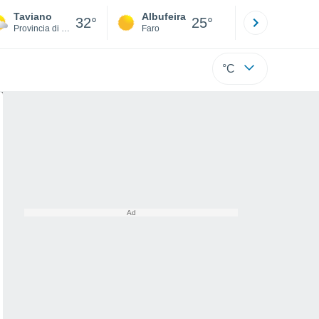
Taviano
Albufeira
Lisboa
32°
25°
Provincia di Lecce
Faro
Lisboa
°C