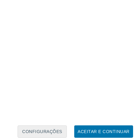
Calendário Lunar
Seg
Ter
Qua
Qui
Sex
Sáb
Domo
6
7
8
9
10
11
12
13
14
15
16
17
18
19
CONFIGURAÇÕES
ACEITAR E CONTINUAR