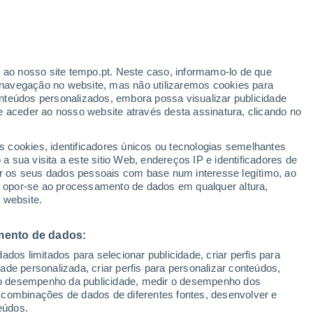
Aviso vermelho
Aviso extremo por temperaturas
elevadas em Taviano hoje
r ao nosso site tempo.pt. Neste caso, informamo-lo de que
/h
navegação no website, mas não utilizaremos cookies para
nteúdos personalizados, embora possa visualizar publicidade
e aceder ao nosso website através desta assinatura, clicando no
 até
s cookies, identificadores únicos ou tecnologias semelhantes
 sua visita a este sitio Web, endereços IP e identificadores de
r os seus dados pessoais com base num interesse legítimo, ao
Radar de Chuva
Satélites
Modelos
ou opor-se ao processamento de dados em qualquer altura,
 website.
mento de dados:
omingo
Segunda
Terça
Quarta
dos limitados para selecionar publicidade, criar perfis para
9 Ago.
10 Ago.
11 Ago.
12 Ago.
idade personalizada, criar perfis para personalizar conteúdos,
ir o desempenho da publicidade, medir o desempenho dos
 combinações de dados de diferentes fontes, desenvolver e
eúdos.