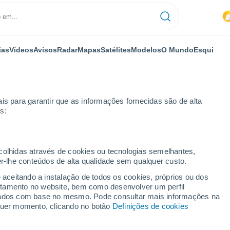
ias
Vídeos
Avisos
Radar
Mapas
Satélites
Modelos
O Mundo
Esqui
is para garantir que as informações fornecidas são de alta
s:
ecolhidas através de cookies ou tecnologias semelhantes,
er-lhe conteúdos de alta qualidade sem qualquer custo.
e aceitando a instalação de todos os cookies, próprios ou dos
rtamento no website, bem como desenvolver um perfil
...
lizados com base no mesmo. Pode consultar mais informações na
lquer momento, clicando no botão
Definições de cookies
Por horas
Calor húmido sufocante nas
próximas horas