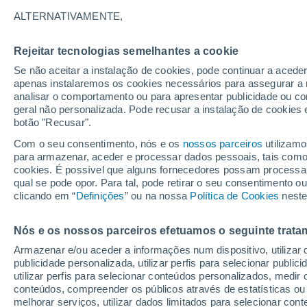
32°
ALTERNATIVAMENTE,
Rejeitar tecnologias semelhantes a cookie
Sudoeste
Se não aceitar a instalação de cookies, pode continuar a acede
Sensação de 34°
14
-
31 km
apenas instalaremos os cookies necessários para assegurar a 
analisar o comportamento ou para apresentar publicidade ou co
geral não personalizada. Pode recusar a instalação de cookies 
botão "Recusar".
Última hora
Aviso amarelo de tempo quente neste distrito:
Com o seu consentimento, nós e os
nossos parceiros
utilizamo
39 ºC e noites tropicais; saiba até quando
para armazenar, aceder e processar dados pessoais, tais como a
cookies. É possível que alguns fornecedores possam processa
O Tempo 1 - 7 Dias
Atualidade
Mapas de nuvens
qual se pode opor. Para tal, pode retirar o seu consentimento 
clicando em “
Definições
” ou na nossa
Política de Cookies
neste
Nós e os nossos parceiros efetuamos o seguinte trata
Amanhã
Sábado
D
Hoje
Armazenar e/ou aceder a informações num dispositivo, utilizar da
7 Ago.
8 Ago.
6 Ago.
publicidade personalizada, utilizar perfis para selecionar public
utilizar perfis para selecionar conteúdos personalizados, med
conteúdos, compreender os públicos através de estatísticas ou
melhorar serviços, utilizar dados limitados para selecionar cont