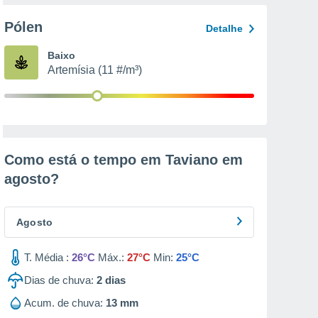
Pólen
Detalhe
Baixo
Artemísia (11 #/m³)
Como está o tempo em Taviano em
agosto
?
Agosto
T. Média :
26°C
Máx.:
27°C
Min:
25°C
Dias de chuva:
2
dias
Acum. de chuva:
13 mm