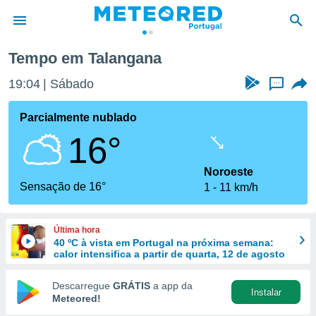
Tempo em Talangana
de
19:04
Sábado
...
 da
empo.pt) foi
Parcialmente nublado
or
16°
is para
e as
 fornecidas
Noroeste
 qualidade.
Sensação de 16°
1
11 km/h
r a este
s das
opções:
Última hora
40 ºC à vista em Portugal na próxima semana:
ookies e
calor intensifica a partir de quarta, 12 de agosto
 forma
Descarregue
GRÁTIS
a app da
Instalar
e digital
Meteored!
da,