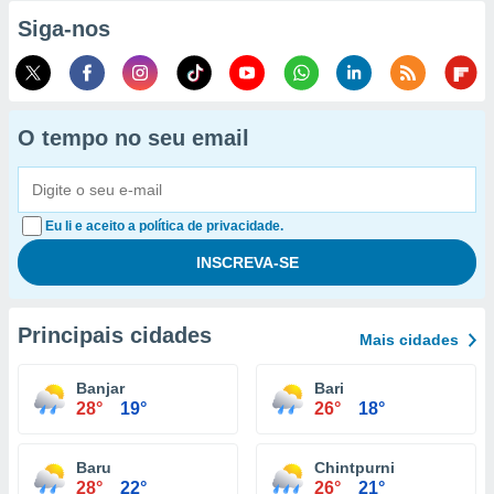
Siga-nos
O tempo no seu email
Eu li e aceito a política de privacidade.
Principais cidades
Mais cidades
Banjar
Bari
28°
19°
26°
18°
Baru
Chintpurni
28°
22°
26°
21°