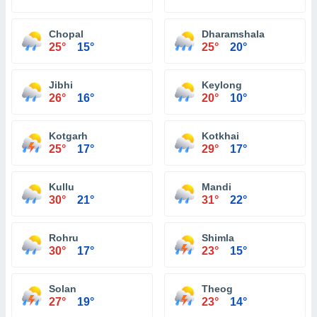
Chopal
Dharamshala
25°
15°
25°
20°
Jibhi
Keylong
26°
16°
20°
10°
Kotgarh
Kotkhai
25°
17°
29°
17°
Kullu
Mandi
30°
21°
31°
22°
Rohru
Shimla
30°
17°
23°
15°
Solan
Theog
27°
19°
23°
14°