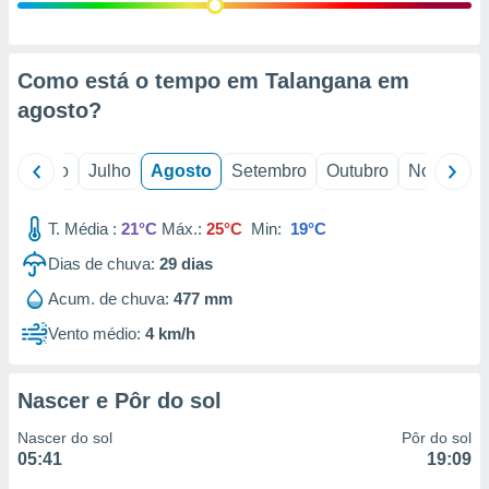
conteúdos.
ção
Como está o tempo em Talangana em
ão através
agosto
?
de
,
 e
o
Junho
Julho
Agosto
Setembro
Outubro
Novembro
dos,
publicidade
T. Média :
21°C
Máx.:
25°C
Min:
19°C
s, estudos
Dias de chuva:
29
dias
a e
mento de
Acum. de chuva:
477 mm
Vento médio:
4 km/h
ossos 1199
eiros
Nascer e Pôr do sol
Nascer do sol
Pôr do sol
05:41
19:09