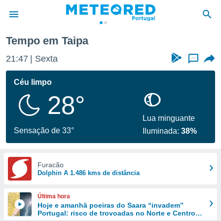
Tempo em Taipa
de
21:47
Sexta
...
 da
empo.pt) foi
Céu limpo
or
28°
is para
e as
 fornecidas
Lua minguante
 qualidade.
Sensação de 33°
Iluminada:
38%
r a este
s das
opções:
Furacão
Dolphin A 1.486 kms de distância
ookies e
 forma
Última hora
e digital
Hoje e amanhã poeiras do Saara “invadem”
Portugal: risco de trovoadas no Norte e Centro
da,