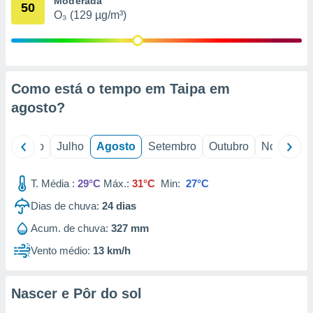
Moderada
conteúdos.
50
O₃ (129 µg/m³)
ção
ão através
de
Como está o tempo em Taipa em
,
 e
agosto
?
dos,
publicidade
o
Junho
Julho
Agosto
Setembro
Outubro
Novembro
s, estudos
a e
mento de
T. Média :
29°C
Máx.:
31°C
Min:
27°C
Dias de chuva:
24
dias
ossos 1199
Acum. de chuva:
327 mm
eiros
Vento médio:
13 km/h
Nascer e Pôr do sol