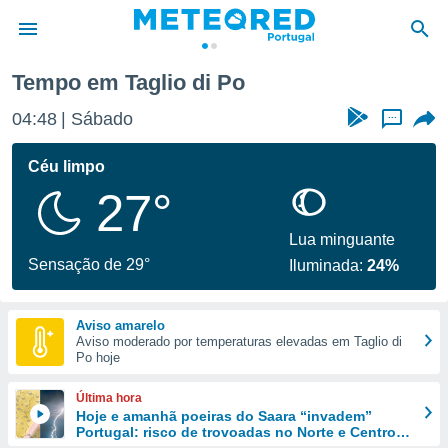
Tempo em Taglio di Po
de
04:48
Sábado
...
 da
empo.pt) foi
Céu limpo
or
27°
is para
e as
 fornecidas
Lua minguante
 qualidade.
Sensação de 29°
Iluminada:
24%
r a este
s das
opções:
Aviso amarelo
Aviso moderado por temperaturas elevadas em Taglio di
ookies e
Po hoje
 forma
Última hora
e digital
Hoje e amanhã poeiras do Saara “invadem”
Portugal: risco de trovoadas no Norte e Centro
da,