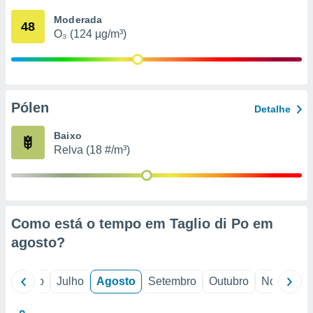
conteúdos.
Moderada
48
O₃ (124 µg/m³)
ção
ão através
de
,
 e
Pólen
Detalhe
dos,
Baixo
publicidade
Relva (18 #/m³)
s, estudos
a e
mento de
ossos 1199
Como está o tempo em Taglio di Po em
eiros
agosto
?
o
Junho
Julho
Agosto
Setembro
Outubro
Novembro