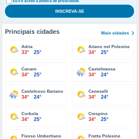
Eu li e aceito a política de privacidade.
Principais cidades
Mais cidades
Adria
Ariano nel Polesine
33°
25°
34°
25°
Canaro
Castelmassa
34°
25°
34°
24°
Castelnovo Bariano
Ceneselli
34°
24°
34°
24°
Corbola
Crespino
34°
25°
34°
25°
Fiesso Umbertiano
Fratta Polesine