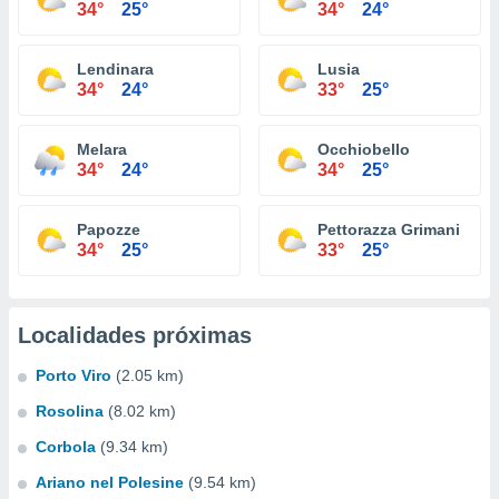
34°
25°
34°
24°
Lendinara
Lusia
34°
24°
33°
25°
Melara
Occhiobello
34°
24°
34°
25°
Papozze
Pettorazza Grimani
34°
25°
33°
25°
Localidades próximas
Porto Viro
(2.05 km)
Rosolina
(8.02 km)
Corbola
(9.34 km)
Ariano nel Polesine
(9.54 km)