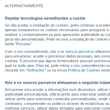
14°
ALTERNATIVAMENTE,
Rejeitar tecnologias semelhantes a cookie
Oeste
Se não aceitar a instalação de cookies, pode continuar a acede
Sensação de 14°
19
-
36 km
apenas instalaremos os cookies necessários para assegurar a 
analisar o comportamento ou para apresentar publicidade ou co
geral não personalizada. Pode recusar a instalação de cookies 
botão "Recusar".
Última hora
Subida das temperaturas, poeiras do Saara e
Com o seu consentimento, nós e os
nossos parceiros
utilizamo
chuva: datas e zonas mais afetadas em Portu
para armazenar, aceder e processar dados pessoais, tais como a
cookies. É possível que alguns fornecedores possam processa
O Tempo 1 - 7 Dias
Atualidade
Mapas de chuva
R
qual se pode opor. Para tal, pode retirar o seu consentimento 
clicando em “
Definições
” ou na nossa
Política de Cookies
neste
Nós e os nossos parceiros efetuamos o seguinte trata
Amanhã
Sábado
D
Hoje
Armazenar e/ou aceder a informações num dispositivo, utilizar da
7 Ago.
8 Ago.
6 Ago.
publicidade personalizada, utilizar perfis para selecionar public
utilizar perfis para selecionar conteúdos personalizados, med
conteúdos, compreender os públicos através de estatísticas ou
melhorar serviços, utilizar dados limitados para selecionar cont
30%
80%
60%