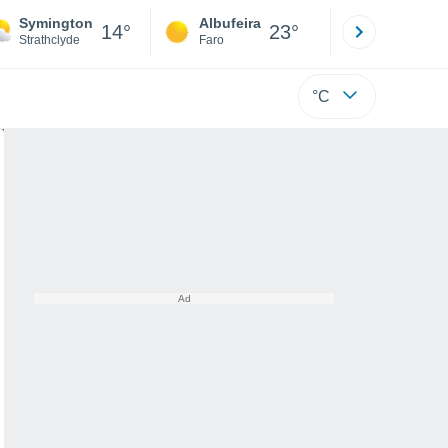
Symington
Albufeira
Lisboa
14°
23°
Strathclyde
Faro
Lisboa
°C