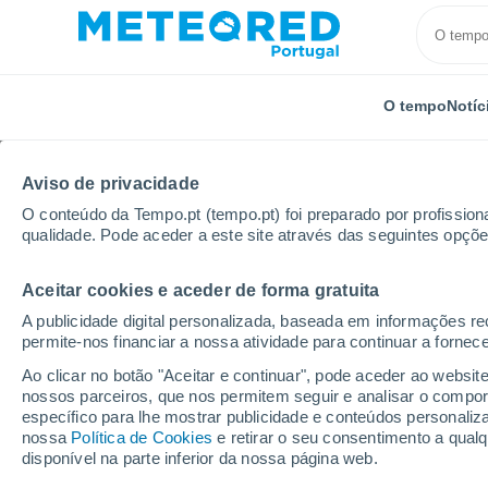
O tempo
Notíc
Aviso de privacidade
O conteúdo da Tempo.pt (tempo.pt) foi preparado por profissiona
qualidade. Pode aceder a este site através das seguintes opçõe
Aceitar cookies e aceder de forma gratuita
Início
Reino Unido
Strathclyde
Symington
A publicidade digital personalizada, baseada em informações r
permite-nos financiar a nossa atividade para continuar a fornec
Tempo em Symington (S
Ao clicar no botão "Aceitar e continuar", pode aceder ao websit
nossos parceiros, que nos permitem seguir e analisar o compo
12:52
Quinta
específico para lhe mostrar publicidade e conteúdos persona
nossa
Política de Cookies
e retirar o seu consentimento a qua
disponível na parte inferior da nossa página web.
Parcialmente nublado