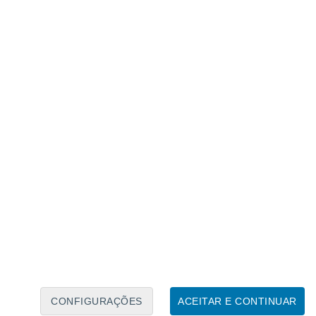
Calendário Lunar
Seg
Ter
Qua
Qui
Sex
Sáb
Domo
6
7
8
9
10
11
12
13
14
15
16
17
18
19
CONFIGURAÇÕES
ACEITAR E CONTINUAR