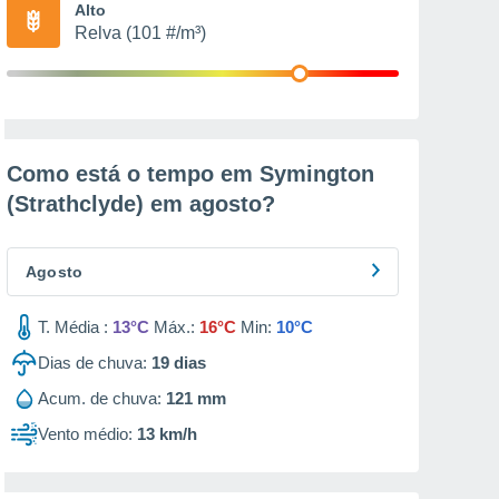
Alto
Relva (101 #/m³)
Como está o tempo em Symington
(Strathclyde) em
agosto
?
Agosto
T. Média :
13°C
Máx.:
16°C
Min:
10°C
Dias de chuva:
19
dias
Acum. de chuva:
121 mm
Vento médio:
13 km/h