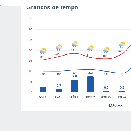
Gráficos de tempo
35
30
25
20
19°
18°
17°
17°
16°
15°
15
10
3.3
11°
10°
10°
10°
2.6
9°
5
1
0.7
0.3
0.3
°C
Qui
6
Sex
7
Sáb
8
Dom
9
Seg
10
Ter
11
Máxima