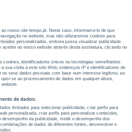
r ao nosso site tempo.pt. Neste caso, informamo-lo de que
/h
navegação no website, mas não utilizaremos cookies para
nteúdos personalizados, embora possa visualizar publicidade
e aceder ao nosso website através desta assinatura, clicando no
s cookies, identificadores únicos ou tecnologias semelhantes
gal
 sua visita a este sitio Web, endereços IP e identificadores de
r os seus dados pessoais com base num interesse legítimo, ao
adar de Chuva
Satélites
Modelos
ou opor-se ao processamento de dados em qualquer altura,
 website.
mento de dados:
omingo
Segunda
Terça
Quarta
dos limitados para selecionar publicidade, criar perfis para
9 Ago.
10 Ago.
11 Ago.
12 Ago.
idade personalizada, criar perfis para personalizar conteúdos,
ir o desempenho da publicidade, medir o desempenho dos
 combinações de dados de diferentes fontes, desenvolver e
eúdos.
90%
60%
30%