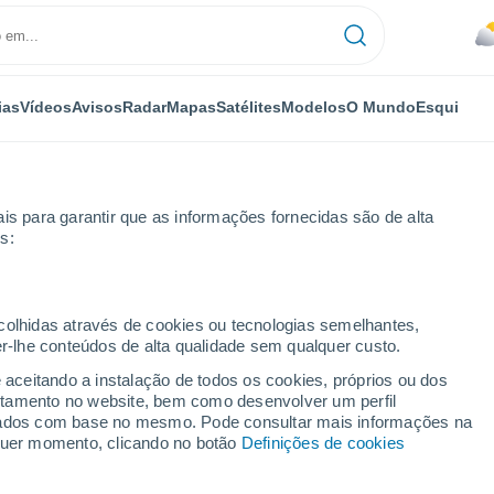
ias
Vídeos
Avisos
Radar
Mapas
Satélites
Modelos
O Mundo
Esqui
is para garantir que as informações fornecidas são de alta
s:
ecolhidas através de cookies ou tecnologias semelhantes,
er-lhe conteúdos de alta qualidade sem qualquer custo.
trathclyde)
e aceitando a instalação de todos os cookies, próprios ou dos
rtamento no website, bem como desenvolver um perfil
...
lizados com base no mesmo. Pode consultar mais informações na
lquer momento, clicando no botão
Definições de cookies
Por horas
Chuva fraca nas próximas horas