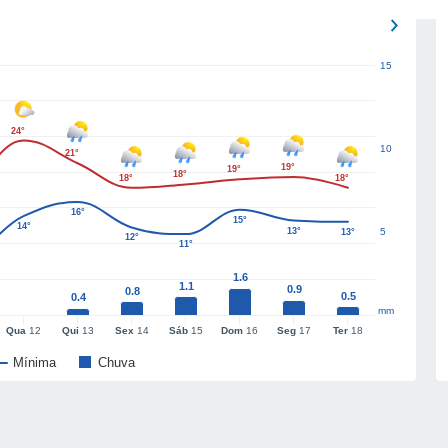
15
24°
10
21°
19°
19°
18°
18°
18°
16°
15°
14°
13°
5
13°
12°
11°
1.6
1.1
0.9
0.8
0.5
0.4
mm
Qua
12
Qui
13
Sex
14
Sáb
15
Dom
16
Seg
17
Ter
18
Mínima
Chuva