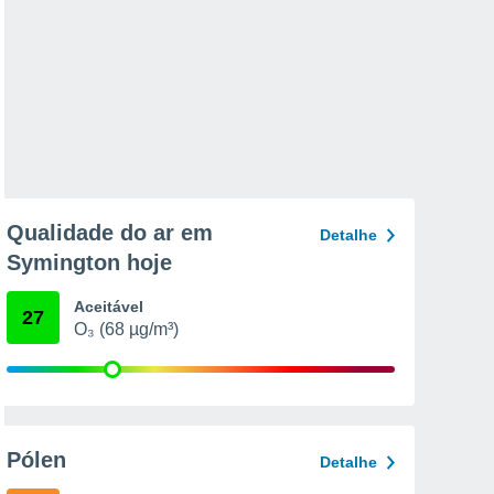
Qualidade do ar em
Detalhe
Symington hoje
Aceitável
27
O₃ (68 µg/m³)
Pólen
Detalhe