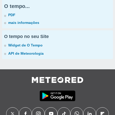
O tempo...
PDF
mais informações
O tempo no seu Site
Widget de O Tempo
API de Meteorologia