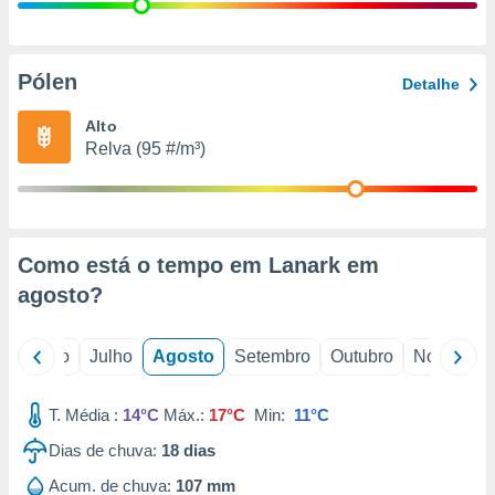
conteúdos.
ção
Pólen
Detalhe
ão através
de
Alto
,
Relva (95 #/m³)
 e
dos,
publicidade
s, estudos
Como está o tempo em Lanark em
a e
mento de
agosto
?
ossos 1199
o
Junho
Julho
Agosto
Setembro
Outubro
Novembro
eiros
T. Média :
14°C
Máx.:
17°C
Min:
11°C
Dias de chuva:
18
dias
Acum. de chuva:
107 mm