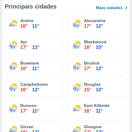
Principais cidades
Mais cidades
Airdrie
Alexandria
16°
11°
17°
12°
Ayr
Blackwood
17°
13°
16°
10°
Bowmore
Brodick
16°
11°
17°
12°
Campbeltown
Douglas
16°
12°
15°
10°
Dunoon
East Kilbride
17°
11°
16°
11°
Girvan
Glasgow