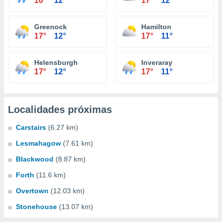
16°
12°
17°
12°
Greenock
Hamilton
17°
12°
17°
11°
Helensburgh
Inveraray
17°
12°
17°
11°
Localidades próximas
Carstairs
(6.27 km)
Lesmahagow
(7.61 km)
Blackwood
(8.87 km)
Forth
(11.6 km)
Overtown
(12.03 km)
Stonehouse
(13.07 km)