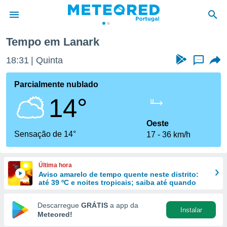
Tempo em Lanark
de
18:31
Quinta
...
 da
empo.pt) foi
Parcialmente nublado
or
14°
is para
e as
 fornecidas
Oeste
 qualidade.
Sensação de 14°
17
36 km/h
r a este
s das
opções:
Última hora
Aviso amarelo de tempo quente neste distrito:
ookies e
até 39 ºC e noites tropicais; saiba até quando
 forma
Descarregue
GRÁTIS
a app da
Instalar
e digital
Meteored!
da,