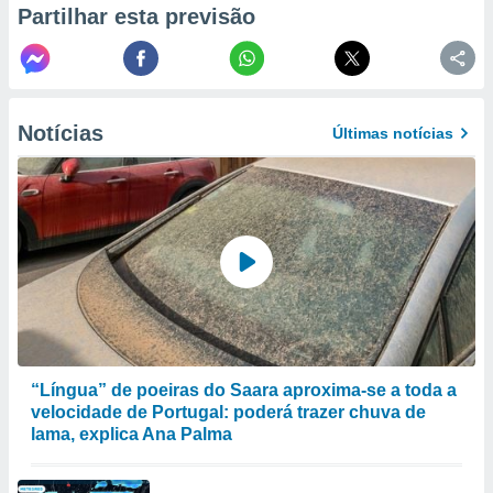
Partilhar esta previsão
to ou opor-
essamento
m qualquer
ando em “
 ou na
Notícias
Últimas notícias
 Cookies
te.
 nossos
s o
o de
e/ou aceder
ões num
utilizar
“Língua” de poeiras do Saara aproxima-se a toda a
ados para
velocidade de Portugal: poderá trazer chuva de
publicidade,
lama, explica Ana Palma
 para
a, utilizar