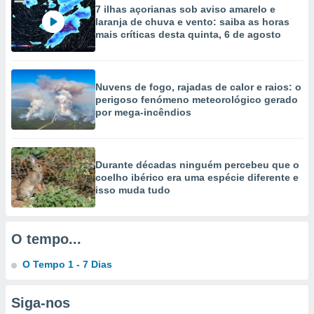
selecionar
7 ilhas açorianas sob aviso amarelo e
laranja de chuva e vento: saiba as horas
mais críticas desta quinta, 6 de agosto
a, criar
personalizar
tilizar
selecionar
Nuvens de fogo, rajadas de calor e raios: o
perigoso fenómeno meteorológico gerado
dos, medir
por mega-incêndios
nho da
, medir o
o dos
Durante décadas ninguém percebeu que o
r os
coelho ibérico era uma espécie diferente e
ravés de
isso muda tudo
s ou
s de dados
es fontes,
 e melhorar
O tempo...
ilizar dados
ara
O Tempo 1 - 7 Dias
conteúdos.
Siga-nos
ção