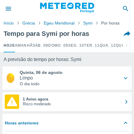
de
Início
Grécia
Egeu Meridional
Symi
Por horas
 da
empo.pt) foi
Tempo para Symi por horas
or
is para
HOJE
AMANHÃ
SÁB. 08
DOMO. 09
SEG. 10
TER. 11
QUA. 12
QUI. 13
S
e as
 fornecidas
 qualidade.
A previsão do tempo por horas: Symi
r a este
s das
Quinta, 06 de agosto
opções:
Limpo
O dia todo
ookies e
 forma
1 Aviso agora
Risco moderado
e digital
da,
m
Horas anteriores
 recolhidas
cookies ou