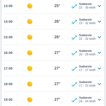
Sudoeste
25°
13:00
, permite-
22
-
30
km/h
ar a nossa
ara
ACEITAR
 fornecer-
Sudoeste
26°
14:00
E
23
-
32
km/h
os de alta
CONTINUAR
sem
sto.
Sudoeste
26°
15:00
CONFIGURAÇÕES
22
-
32
km/h
o botão
ontinuar",
r ao
Sudoeste
27°
16:00
itando a
20
-
29
km/h
de todos os
óprios ou
Sudoeste
parceiros,
27°
17:00
17
-
27
km/h
rmitem
lisar o
nto no
Sudoeste
27°
18:00
em como
17
-
23
km/h
 um perfil
para lhe
Sudoeste
licidade e
27°
19:00
18
-
24
km/h