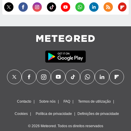
ão através
de
,
 e
dos,
publicidade
s, estudos
a e
mento de
ossos 1199
eiros
Contacto
Sobre nós
FAQ
Termos de utilização
Cookies
Política de privacidade
Definições de privacidade
© 2026 Meteored. Todos os direitos reservados