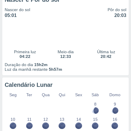
Nascer do sol
Pôr do sol
05:01
20:03
Primeira luz
Meio-dia
Última luz
04:22
12:33
20:42
Duração do dia
15h2m
Luz da manhã restante
5h57m
Calendário Lunar
Seg
Ter
Qua
Qui
Sex
Sáb
Domo
8
9
10
11
12
13
14
15
16