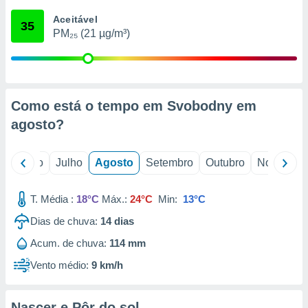
conteúdos.
Aceitável
35
PM₂₅ (21 µg/m³)
ção
ão através
de
,
 e
Como está o tempo em Svobodny em
agosto
?
dos,
publicidade
s, estudos
o
Junho
Julho
Agosto
Setembro
Outubro
Novembro
a e
mento de
T. Média :
18°C
Máx.:
24°C
Min:
13°C
ossos 1199
Dias de chuva:
14
dias
eiros
Acum. de chuva:
114 mm
Vento médio:
9 km/h
Nascer e Pôr do sol