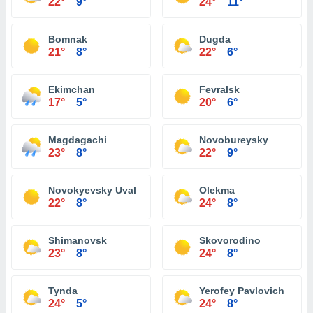
22°
9°
24°
11°
Bomnak
Dugda
21°
8°
22°
6°
Ekimchan
Fevralsk
17°
5°
20°
6°
Magdagachi
Novobureysky
23°
8°
22°
9°
Novokyevsky Uval
Olekma
22°
8°
24°
8°
Shimanovsk
Skovorodino
23°
8°
24°
8°
Tynda
Yerofey Pavlovich
24°
5°
24°
8°