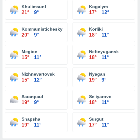
Khulimsunt
Kogalym
21°
9°
17°
12°
Kommunistichesky
Korliki
20°
9°
18°
11°
Megion
Nefteyugansk
15°
11°
18°
11°
Nizhnevartovsk
Nyagan
15°
12°
19°
9°
Saranpaul
Seliyarovo
19°
9°
18°
11°
Shapsha
Surgut
19°
11°
17°
11°