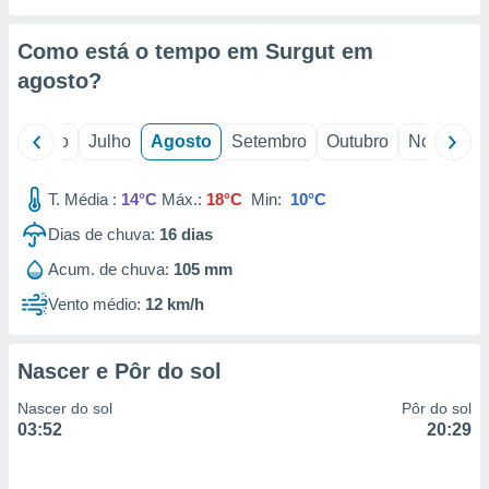
conteúdos.
Como está o tempo em Surgut em
ção
agosto
?
ão através
de
,
o
Junho
Julho
Agosto
Setembro
Outubro
Novembro
 e
T. Média :
14°C
Máx.:
18°C
Min:
10°C
dos,
publicidade
Dias de chuva:
16
dias
s, estudos
a e
Acum. de chuva:
105 mm
mento de
Vento médio:
12 km/h
ossos 1199
eiros
Nascer e Pôr do sol
Nascer do sol
Pôr do sol
03:52
20:29