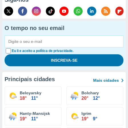
O tempo no seu email
Eu li e aceito a política de privacidade.
Principais cidades
Mais cidades
Beloyarsky
Bolchary
18°
11°
20°
12°
Hanty-Mansijsk
Igrim
19°
11°
19°
9°