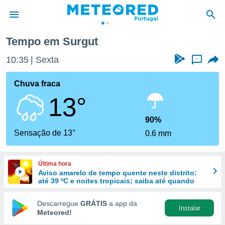
Tempo em Surgut
de
10:35
Sexta
...
 da
empo.pt) foi
Chuva fraca
or
13°
is para
e as
 fornecidas
90%
 qualidade.
Sensação de 13°
0.6 mm
r a este
s das
opções:
Última hora
Aviso amarelo de tempo quente neste distrito:
ookies e
até 39 ºC e noites tropicais; saiba até quando
 forma
Descarregue
GRÁTIS
a app da
Instalar
e digital
Meteored!
da,