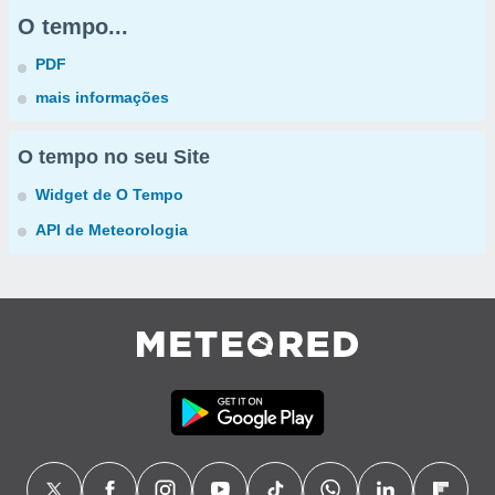
O tempo...
PDF
mais informações
O tempo no seu Site
Widget de O Tempo
API de Meteorologia