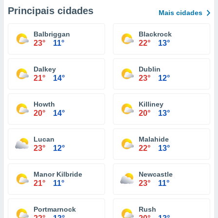
Principais cidades
Mais cidades
Balbriggan
Blackrock
23°
11°
22°
13°
Dalkey
Dublin
21°
14°
23°
12°
Howth
Killiney
20°
14°
20°
13°
Lucan
Malahide
23°
12°
22°
13°
Manor Kilbride
Newcastle
21°
11°
23°
11°
Portmarnock
Rush