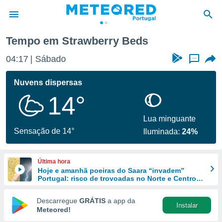
Tempo em Strawberry Beds
de
04:17
Sábado
...
 da
empo.pt) foi
Nuvens dispersas
or
14°
is para
e as
 fornecidas
Lua minguante
 qualidade.
Sensação de 14°
Iluminada:
24%
r a este
s das
opções:
Última hora
Hoje e amanhã poeiras do Saara “invadem”
ookies e
Portugal: risco de trovoadas no Norte e Centro
 forma
aumenta
Descarregue
GRÁTIS
a app da
Instalar
e digital
Meteored!
da,