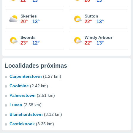
22°
13°
20°
13°
Skerries
Sutton
20°
13°
22°
13°
Swords
Windy Arbour
23°
12°
22°
13°
Localidades próximas
Carpenterstown
(1.27 km)
Coolmine
(2.42 km)
Palmerstown
(2.51 km)
Lucan
(2.58 km)
Blanchardstown
(3.12 km)
Castleknock
(3.35 km)