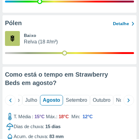
conteúdos.
ção
Pólen
Detalhe
ão através
de
Baixo
,
Relva (18 #/m³)
 e
dos,
publicidade
s, estudos
Como está o tempo em Strawberry
a e
mento de
Beds em
agosto
?
ossos 1199
o
Junho
Julho
Agosto
Setembro
Outubro
Novembro
eiros
T. Média :
15°C
Máx.:
18°C
Min:
12°C
Dias de chuva:
15
dias
Acum. de chuva:
83 mm