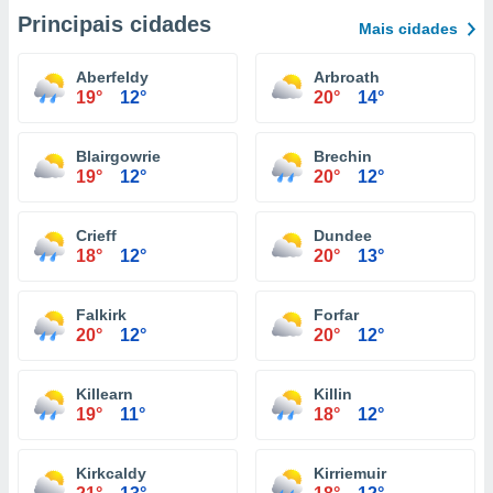
Principais cidades
Mais cidades
Aberfeldy
Arbroath
19°
12°
20°
14°
Blairgowrie
Brechin
19°
12°
20°
12°
Crieff
Dundee
18°
12°
20°
13°
Falkirk
Forfar
20°
12°
20°
12°
Killearn
Killin
19°
11°
18°
12°
Kirkcaldy
Kirriemuir