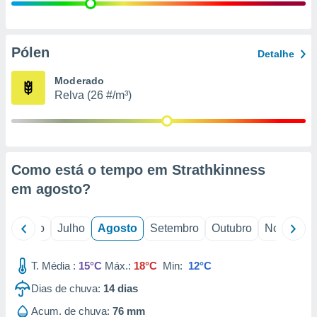
conteúdos.
ção
Pólen
Detalhe
ão através
de
Moderado
,
Relva (26 #/m³)
 e
dos,
publicidade
s, estudos
Como está o tempo em Strathkinness
a e
mento de
em
agosto
?
ossos 1199
o
Junho
Julho
Agosto
Setembro
Outubro
Novembro
eiros
T. Média :
15°C
Máx.:
18°C
Min:
12°C
Dias de chuva:
14
dias
Acum. de chuva:
76 mm