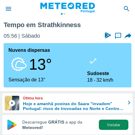
Tempo em Strathkinness
de
05:56
Sábado
...
 da
empo.pt) foi
Nuvens dispersas
or
13°
is para
e as
 fornecidas
Sudoeste
 qualidade.
Sensação de 13°
18
32 km/h
r a este
s das
opções:
Última hora
Hoje e amanhã poeiras do Saara “invadem”
ookies e
Portugal: risco de trovoadas no Norte e Centro
 forma
aumenta
Descarregue
GRÁTIS
a app da
Instalar
e digital
Meteored!
da,