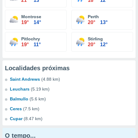
21°
13°
18°
12°
Montrose
Perth
19°
14°
20°
13°
Pitlochry
Stirling
19°
11°
20°
12°
Localidades próximas
Saint Andrews
(4.88 km)
Leuchars
(5.19 km)
Balmullo
(5.6 km)
Ceres
(7.5 km)
Cupar
(8.47 km)
O tempo...