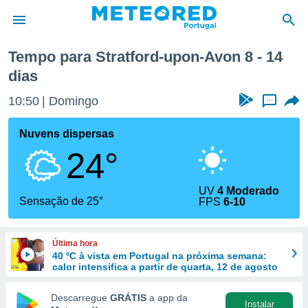
Próxima semana
Tempo para Stratford-upon-Avon 8 - 14
dias
de
 da
10:50
Domingo
...
empo.pt) foi
or
Nuvens dispersas
is para
e as
24°
 fornecidas
 qualidade.
r a este
UV
4 Moderado
Sensação de 25°
s das
FPS
6-10
opções:
ookies e
Última hora
 forma
40 ºC à vista em Portugal na próxima semana:
calor intensifica a partir de quarta, 12 de agosto
e digital
Descarregue
GRÁTIS
a app da
da,
Instalar