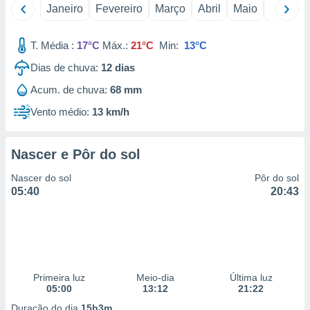
Janeiro
Fevereiro
Março
Abril
Maio
Junho
 para
a, utilizar
T. Média :
17°C
Máx.:
21°C
Min:
13°C
selecionar
Dias de chuva:
12
dias
a, criar
personalizar
Acum. de chuva:
68 mm
tilizar
Vento médio:
13 km/h
selecionar
dos, medir
Nascer e Pôr do sol
nho da
, medir o
Nascer do sol
Pôr do sol
o dos
05:40
20:43
r os
ravés de
s ou
s de dados
es fontes,
 e melhorar
Primeira luz
Meio-dia
Última luz
ilizar dados
05:00
13:12
21:22
ara
Duração do dia
15h3m