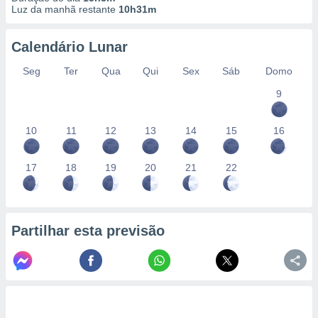
conteúdos.
Luz da manhã restante
10h31m
ção
Calendário Lunar
ão através
Seg
Ter
Qua
Qui
Sex
Sáb
Domo
de
,
9
 e
10
11
12
13
14
15
16
dos,
publicidade
s, estudos
17
18
19
20
21
22
a e
mento de
ossos 1199
Partilhar esta previsão
eiros