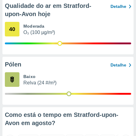
o qual se
Qualidade do ar em Stratford-
Detalhe
ara tal,
upon-Avon hoje
 o seu
to ou opor-
Moderada
essamento
40
O₃ (100 µg/m³)
m qualquer
ando em “
 ou na
 Cookies
te.
Pólen
Detalhe
 nossos
Baixo
Relva (24 #/m³)
s o
o de
e/ou aceder
Como está o tempo em Stratford-upon-
ões num
Avon em
agosto
?
utilizar
ados para
publicidade,