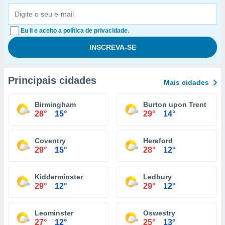
Eu li e aceito a política de privacidade.
Principais cidades
Mais cidades
Birmingham
Burton upon Trent
28°
15°
29°
14°
Coventry
Hereford
29°
15°
28°
12°
Kidderminster
Ledbury
29°
12°
29°
12°
Leominster
Oswestry
27°
12°
25°
13°