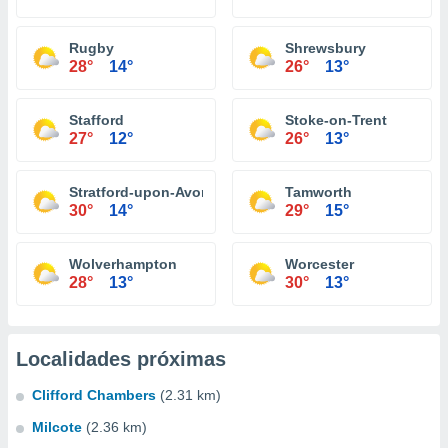
Rugby
Shrewsbury
28°
14°
26°
13°
Stafford
Stoke-on-Trent
27°
12°
26°
13°
Stratford-upon-Avon
Tamworth
30°
14°
29°
15°
Wolverhampton
Worcester
28°
13°
30°
13°
Localidades próximas
Clifford Chambers
(2.31 km)
Milcote
(2.36 km)