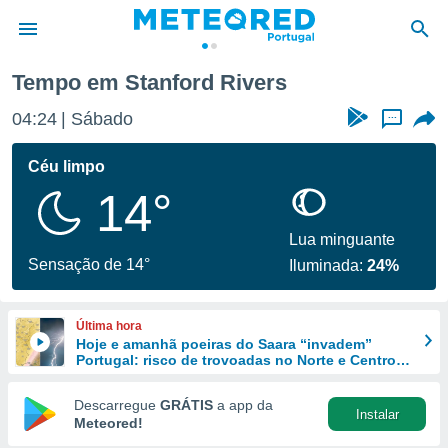
Tempo em Stanford Rivers
de
04:24
Sábado
...
 da
empo.pt) foi
Céu limpo
or
14°
is para
e as
 fornecidas
Lua minguante
 qualidade.
Sensação de 14°
Iluminada:
24%
r a este
s das
opções:
Última hora
Hoje e amanhã poeiras do Saara “invadem”
ookies e
Portugal: risco de trovoadas no Norte e Centro
 forma
aumenta
Descarregue
GRÁTIS
a app da
Instalar
e digital
Meteored!
da,