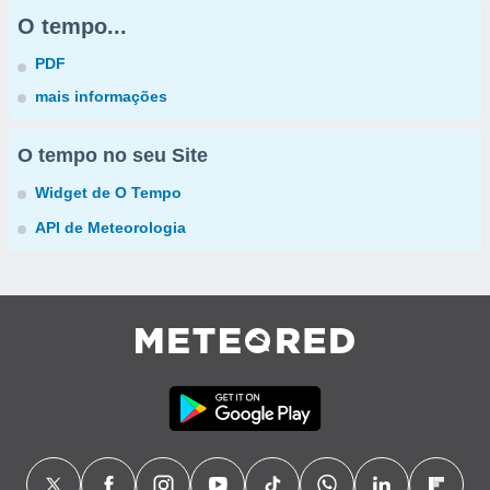
O tempo...
PDF
mais informações
O tempo no seu Site
Widget de O Tempo
API de Meteorologia