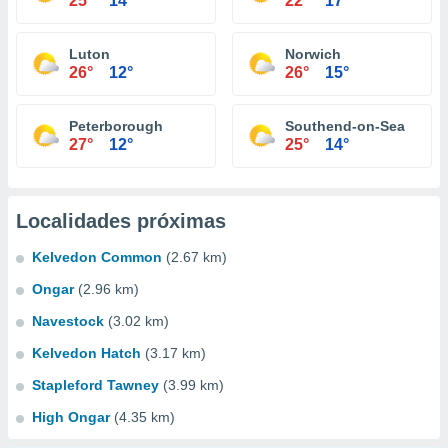
25°
14°
22°
17°
Luton
Norwich
26°
12°
26°
15°
Peterborough
Southend-on-Sea
27°
12°
25°
14°
Localidades próximas
Kelvedon Common
(2.67 km)
Ongar
(2.96 km)
Navestock
(3.02 km)
Kelvedon Hatch
(3.17 km)
Stapleford Tawney
(3.99 km)
High Ongar
(4.35 km)