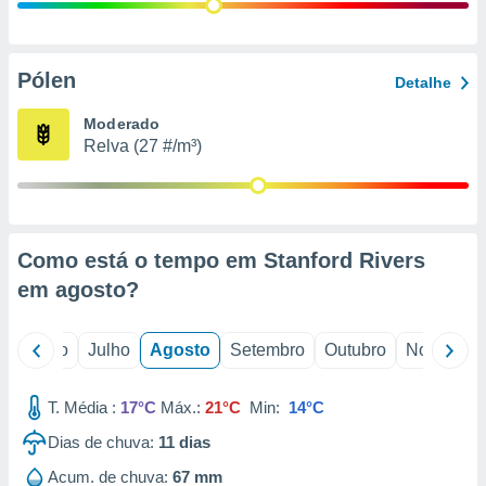
conteúdos.
ção
Pólen
Detalhe
ão através
de
Moderado
,
Relva (27 #/m³)
 e
dos,
publicidade
s, estudos
Como está o tempo em Stanford Rivers
a e
mento de
em
agosto
?
ossos 1199
o
Junho
Julho
Agosto
Setembro
Outubro
Novembro
eiros
T. Média :
17°C
Máx.:
21°C
Min:
14°C
Dias de chuva:
11
dias
Acum. de chuva:
67 mm