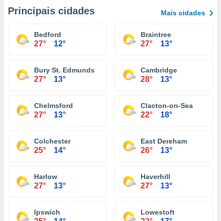
Principais cidades
Mais cidades
Bedford
Braintree
27°
12°
27°
13°
Bury St. Edmunds
Cambridge
27°
13°
28°
13°
Chelmsford
Clacton-on-Sea
27°
13°
22°
18°
Colchester
East Dereham
25°
14°
26°
13°
Harlow
Haverhill
27°
13°
27°
13°
Ipswich
Lowestoft