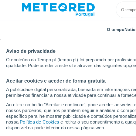
O tempo
Notíc
Aviso de privacidade
O conteúdo da Tempo.pt (tempo.pt) foi preparado por profissiona
qualidade. Pode aceder a este site através das seguintes opçõe
Aceitar cookies e aceder de forma gratuita
Início
Alemanha
Baixa-Saxónia
Stade
A publicidade digital personalizada, baseada em informações r
permite-nos financiar a nossa atividade para continuar a fornec
Tempo em Stade
Ao clicar no botão "Aceitar e continuar", pode aceder ao websit
nossos parceiros, que nos permitem seguir e analisar o compo
10:54
Sexta
específico para lhe mostrar publicidade e conteúdos persona
nossa
Política de Cookies
e retirar o seu consentimento a qua
disponível na parte inferior da nossa página web.
Encoberto