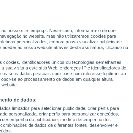
r ao nosso site tempo.pt. Neste caso, informamo-lo de que
/h
navegação no website, mas não utilizaremos cookies para
nteúdos personalizados, embora possa visualizar publicidade
e aceder ao nosso website através desta assinatura, clicando no
 até
s cookies, identificadores únicos ou tecnologias semelhantes
 sua visita a este sitio Web, endereços IP e identificadores de
r os seus dados pessoais com base num interesse legítimo, ao
adar de Chuva
Satélites
Modelos
ou opor-se ao processamento de dados em qualquer altura,
 website.
mento de dados:
egunda
Terça
Quarta
Quinta
dos limitados para selecionar publicidade, criar perfis para
10 Ago.
11 Ago.
12 Ago.
13 Ago.
idade personalizada, criar perfis para personalizar conteúdos,
ir o desempenho da publicidade, medir o desempenho dos
 combinações de dados de diferentes fontes, desenvolver e
eúdos.
60%