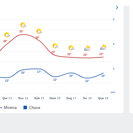
6
33°
30°
28°
4
23°
22°
22°
22°
2
17°
16°
15°
15°
13°
12°
12°
mm
Qui
13
Sex
14
Sáb
15
Dom
16
Seg
17
Ter
18
Qua
19
Mínima
Chuva