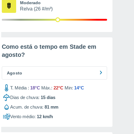
Moderado
Relva (26 #/m³)
Como está o tempo em Stade em
agosto
?
Agosto
T. Média :
18°C
Máx.:
22°C
Min:
14°C
Dias de chuva:
15
dias
Acum. de chuva:
81 mm
Vento médio:
12 km/h