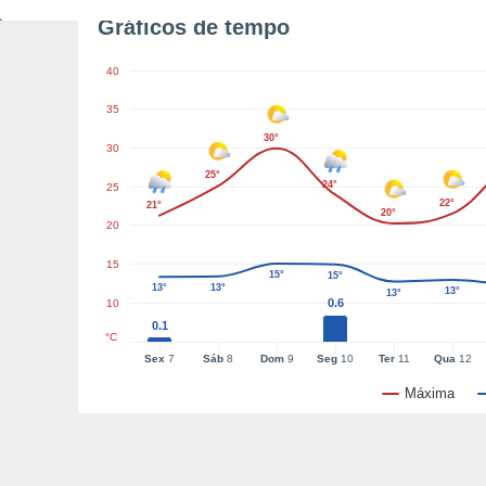
Gráficos de tempo
40
35
30°
30
25°
24°
25
22°
21°
20°
20
15
15°
15°
13°
13°
13°
13°
0.6
10
0.1
°C
Sex
7
Sáb
8
Dom
9
Seg
10
Ter
11
Qua
12
Máxima