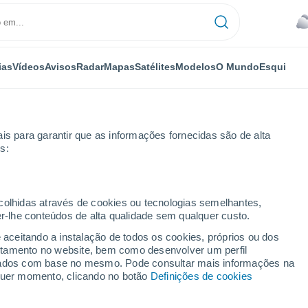
ias
Vídeos
Avisos
Radar
Mapas
Satélites
Modelos
O Mundo
Esqui
is para garantir que as informações fornecidas são de alta
s:
ecolhidas através de cookies ou tecnologias semelhantes,
er-lhe conteúdos de alta qualidade sem qualquer custo.
e aceitando a instalação de todos os cookies, próprios ou dos
rtamento no website, bem como desenvolver um perfil
...
lizados com base no mesmo. Pode consultar mais informações na
lquer momento, clicando no botão
Definições de cookies
Por horas
Céu encoberto nas próximas
horas