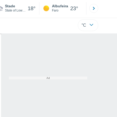
Stade
Albufeira
Lisboa
18°
23°
State of Lower Saxony
Faro
Lisboa
°C