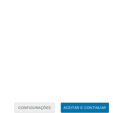
Calendário Lunar
Seg
Ter
Qua
Qui
Sex
Sáb
Domo
7
8
9
10
11
12
13
14
15
16
17
18
19
20
CONFIGURAÇÕES
ACEITAR E CONTINUAR