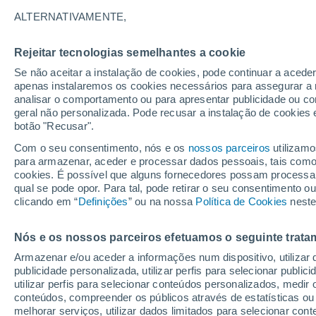
18°
ALTERNATIVAMENTE,
Rejeitar tecnologias semelhantes a cookie
Oeste
Se não aceitar a instalação de cookies, pode continuar a acede
Sensação de 18°
18
-
36 km
apenas instalaremos os cookies necessários para assegurar a 
analisar o comportamento ou para apresentar publicidade ou co
geral não personalizada. Pode recusar a instalação de cookies 
botão "Recusar".
Última hora
Aviso amarelo de tempo quente neste distrito:
Com o seu consentimento, nós e os
nossos parceiros
utilizamo
39 ºC e noites tropicais; saiba até quando
para armazenar, aceder e processar dados pessoais, tais como a
cookies. É possível que alguns fornecedores possam processa
O Tempo 1 - 7 Dias
Atualidade
Mapas de chuva
R
qual se pode opor. Para tal, pode retirar o seu consentimento 
clicando em “
Definições
” ou na nossa
Política de Cookies
neste
Nós e os nossos parceiros efetuamos o seguinte trata
Amanhã
Domingo
S
Hoje
Armazenar e/ou aceder a informações num dispositivo, utilizar da
8 Ago.
9 Ago.
7 Ago.
publicidade personalizada, utilizar perfis para selecionar public
utilizar perfis para selecionar conteúdos personalizados, med
conteúdos, compreender os públicos através de estatísticas ou
melhorar serviços, utilizar dados limitados para selecionar cont
30%