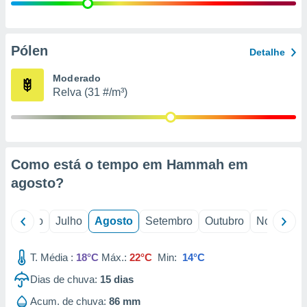
conteúdos.
ção
Pólen
Detalhe
ão através
de
Moderado
,
Relva (31 #/m³)
 e
dos,
publicidade
s, estudos
Como está o tempo em Hammah em
a e
mento de
agosto
?
ossos 1199
o
Junho
Julho
Agosto
Setembro
Outubro
Novembro
eiros
T. Média :
18°C
Máx.:
22°C
Min:
14°C
Dias de chuva:
15
dias
Acum. de chuva:
86 mm