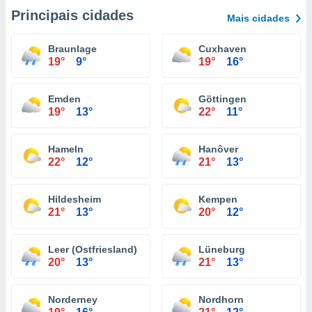
Principais cidades
Mais cidades
Braunlage
Cuxhaven
19°
9°
19°
16°
Emden
Göttingen
19°
13°
22°
11°
Hameln
Hanôver
22°
12°
21°
13°
Hildesheim
Kempen
21°
13°
20°
12°
Leer (Ostfriesland)
Lüneburg
20°
13°
21°
13°
Norderney
Nordhorn