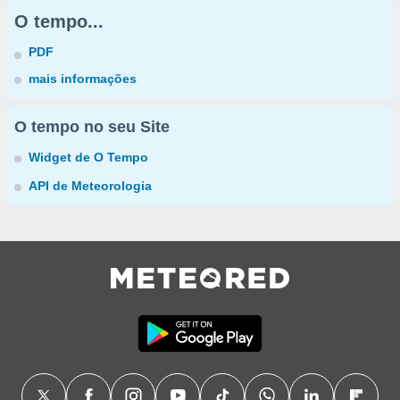
O tempo...
PDF
mais informações
O tempo no seu Site
Widget de O Tempo
API de Meteorologia