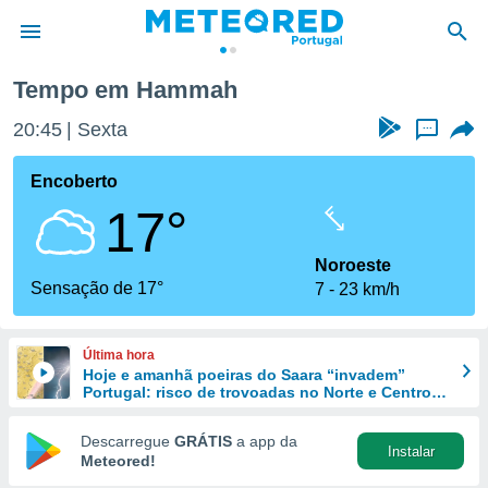
Tempo em Hammah
de
20:45
Sexta
...
 da
empo.pt) foi
Encoberto
or
17°
is para
e as
 fornecidas
Noroeste
 qualidade.
Sensação de 17°
7
23 km/h
r a este
s das
opções:
Última hora
Hoje e amanhã poeiras do Saara “invadem”
ookies e
Portugal: risco de trovoadas no Norte e Centro
 forma
aumenta
Descarregue
GRÁTIS
a app da
Instalar
e digital
Meteored!
da,