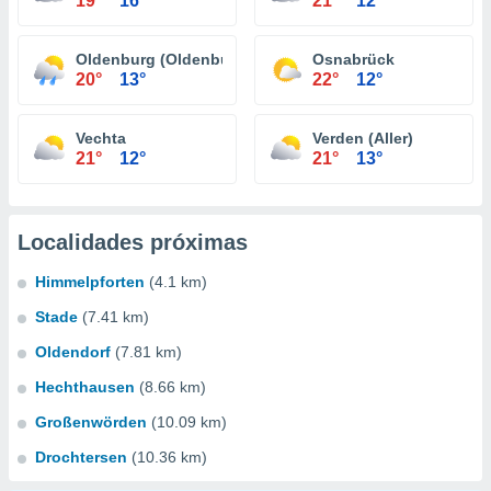
19°
16°
21°
12°
Oldenburg (Oldenburg)
Osnabrück
20°
13°
22°
12°
Vechta
Verden (Aller)
21°
12°
21°
13°
Localidades próximas
Himmelpforten
(4.1 km)
Stade
(7.41 km)
Oldendorf
(7.81 km)
Hechthausen
(8.66 km)
Großenwörden
(10.09 km)
Drochtersen
(10.36 km)