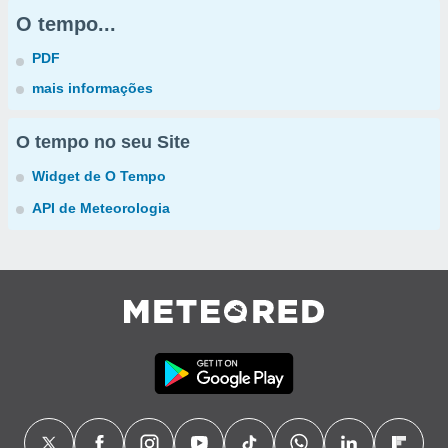
O tempo...
PDF
mais informações
O tempo no seu Site
Widget de O Tempo
API de Meteorologia