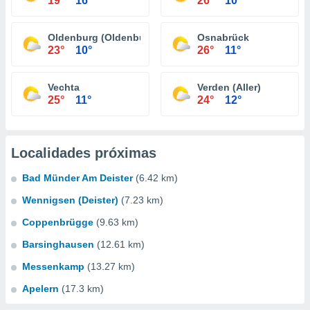
19°
16°
26°
10°
Oldenburg (Oldenburg)
Osnabrück
23°
10°
26°
11°
Vechta
Verden (Aller)
25°
11°
24°
12°
Localidades próximas
Bad Münder Am Deister
(6.42 km)
Wennigsen (Deister)
(7.23 km)
Coppenbrügge
(9.63 km)
Barsinghausen
(12.61 km)
Messenkamp
(13.27 km)
Apelern
(17.3 km)