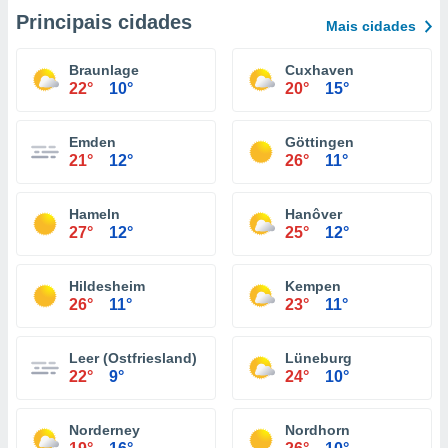
Principais cidades
Mais cidades
Braunlage
Cuxhaven
22°
10°
20°
15°
Emden
Göttingen
21°
12°
26°
11°
Hameln
Hanôver
27°
12°
25°
12°
Hildesheim
Kempen
26°
11°
23°
11°
Leer (Ostfriesland)
Lüneburg
22°
9°
24°
10°
Norderney
Nordhorn