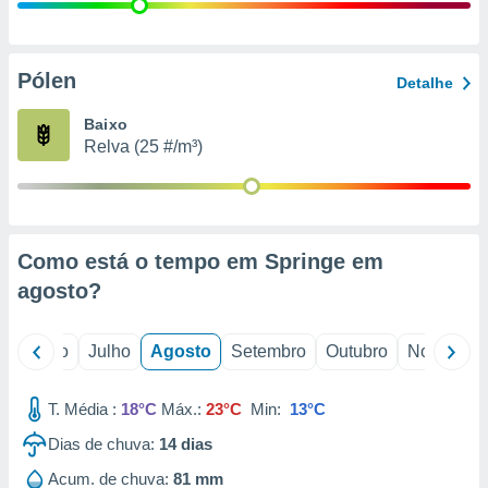
conteúdos.
ção
Pólen
Detalhe
ão através
de
Baixo
,
Relva (25 #/m³)
 e
dos,
publicidade
s, estudos
Como está o tempo em Springe em
a e
mento de
agosto
?
ossos 1199
o
Junho
Julho
Agosto
Setembro
Outubro
Novembro
eiros
T. Média :
18°C
Máx.:
23°C
Min:
13°C
Dias de chuva:
14
dias
Acum. de chuva:
81 mm