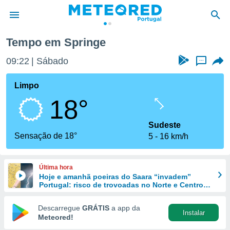
Tempo em Springe
de
09:22
Sábado
...
 da
empo.pt) foi
Limpo
or
18°
is para
e as
 fornecidas
Sudeste
 qualidade.
Sensação de 18°
5
16 km/h
r a este
s das
opções:
Última hora
Hoje e amanhã poeiras do Saara “invadem”
ookies e
Portugal: risco de trovoadas no Norte e Centro
 forma
aumenta
Descarregue
GRÁTIS
a app da
Instalar
e digital
Meteored!
da,