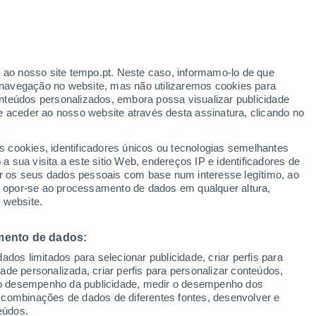
Rajadas de até 64km/h
Amanhã pela noite
ante
r ao nosso site tempo.pt. Neste caso, informamo-lo de que
:
18%
navegação no website, mas não utilizaremos cookies para
nteúdos personalizados, embora possa visualizar publicidade
e aceder ao nosso website através desta assinatura, clicando no
te
s cookies, identificadores únicos ou tecnologias semelhantes
 sua visita a este sitio Web, endereços IP e identificadores de
r os seus dados pessoais com base num interesse legítimo, ao
adar de Chuva
Satélites
Modelos
ou opor-se ao processamento de dados em qualquer altura,
 website.
mento de dados:
Quarta
Quinta
Sexta
Sábado
dos limitados para selecionar publicidade, criar perfis para
19 Ago.
20 Ago.
21 Ago.
22 Ago.
idade personalizada, criar perfis para personalizar conteúdos,
ir o desempenho da publicidade, medir o desempenho dos
 combinações de dados de diferentes fontes, desenvolver e
eúdos.
80%
60%