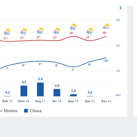
30
19°
19°
17°
17°
17°
17°
17°
20
10°
9°
9°
8°
8°
7°
7°
10
5.5
4.3
2.9
0.9
0.2
0.2
mm
Sáb
15
Dom
16
Seg
17
Ter
18
Qua
19
Qui
20
Sex
21
Mínima
Chuva