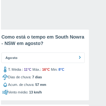
Como está o tempo em South Nowra
- NSW em
agosto
?
Agosto
T. Média :
11°C
Máx.:
16°C
Min:
8°C
Dias de chuva:
7
dias
Acum. de chuva:
57 mm
Vento médio:
13 km/h