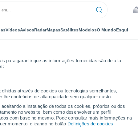
ias
Vídeos
Avisos
Radar
Mapas
Satélites
Modelos
O Mundo
Esqui
is para garantir que as informações fornecidas são de alta
s:
Próxima semana
ecolhidas através de cookies ou tecnologias semelhantes,
er-lhe conteúdos de alta qualidade sem qualquer custo.
a 8 - 14 dias
e aceitando a instalação de todos os cookies, próprios ou dos
rtamento no website, bem como desenvolver um perfil
...
lizados com base no mesmo. Pode consultar mais informações na
lquer momento, clicando no botão
Definições de cookies
Por horas
Chuva fraca nas próximas horas