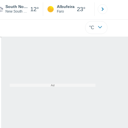
South Nowra
Albufeira
Lisboa
12°
23°
New South Wales
Faro
Lisboa
°C