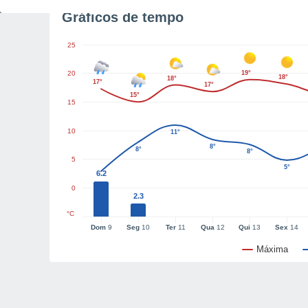
Gráficos de tempo
25
20
19°
18°
18°
17°
17°
15°
15
10
11°
8°
8°
8°
5
5°
6.2
0
2.3
°C
Dom
9
Seg
10
Ter
11
Qua
12
Qui
13
Sex
14
Máxima