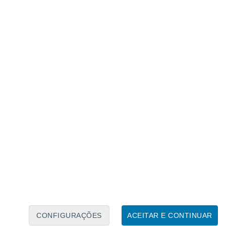
Calendário Lunar
Seg
Ter
Qua
Qui
Sex
Sáb
Domo
9
10
11
12
13
14
15
16
17
18
19
20
21
22
CONFIGURAÇÕES
ACEITAR E CONTINUAR