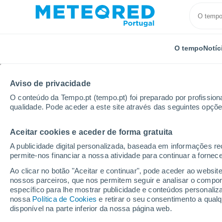
O tempo
Notíc
Aviso de privacidade
O conteúdo da Tempo.pt (tempo.pt) foi preparado por profissiona
qualidade. Pode aceder a este site através das seguintes opçõe
Aceitar cookies e aceder de forma gratuita
Início
Austrália
Nova Gales do Sul
South Nowra
A publicidade digital personalizada, baseada em informações r
permite-nos financiar a nossa atividade para continuar a fornec
Tempo para South Nowr
Ao clicar no botão "Aceitar e continuar", pode aceder ao websit
nossos parceiros, que nos permitem seguir e analisar o compo
22:46
Domingo
específico para lhe mostrar publicidade e conteúdos persona
nossa
Política de Cookies
e retirar o seu consentimento a qua
disponível na parte inferior da nossa página web.
Encoberto