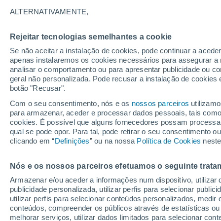
11°
ALTERNATIVAMENTE,
Rejeitar tecnologias semelhantes a cookie
Lua mingu
Se não aceitar a instalação de cookies, pode continuar a acede
Iluminada
Sensação de 11°
apenas instalaremos os cookies necessários para assegurar a 
analisar o comportamento ou para apresentar publicidade ou co
geral não personalizada. Pode recusar a instalação de cookies 
botão "Recusar".
Astronomia
Incrível: descoberto um planeta potencialmen
Com o seu consentimento, nós e os
nossos parceiros
utilizamo
habitável a apenas 25 anos-luz da Terra
para armazenar, aceder e processar dados pessoais, tais como a
cookies. É possível que alguns fornecedores possam processa
O Tempo 1 - 7 Dias
Atualidade
Mapas de chuva
R
qual se pode opor. Para tal, pode retirar o seu consentimento 
clicando em “
Definições
” ou na nossa
Política de Cookies
neste
Nós e os nossos parceiros efetuamos o seguinte trata
Segunda
Terça
Domingo
Armazenar e/ou aceder a informações num dispositivo, utilizar da
17 Ago.
18 Ago.
16 Ago.
publicidade personalizada, utilizar perfis para selecionar public
utilizar perfis para selecionar conteúdos personalizados, med
conteúdos, compreender os públicos através de estatísticas ou
melhorar serviços, utilizar dados limitados para selecionar cont
90%
90%
90%