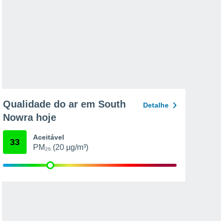
Qualidade do ar em South
Detalhe
Nowra hoje
Aceitável
33
PM₂₅ (20 µg/m³)