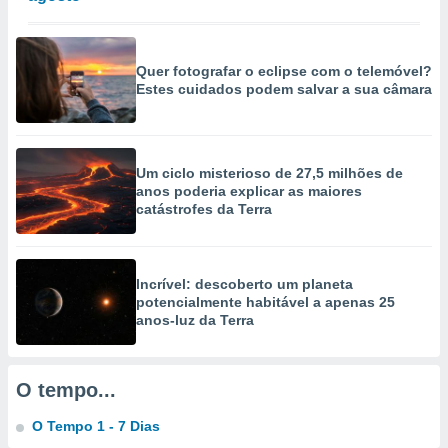
selecionar
a, criar
personalizar
Quer fotografar o eclipse com o telemóvel?
tilizar
Estes cuidados podem salvar a sua câmara
selecionar
dos, medir
nho da
Um ciclo misterioso de 27,5 milhões de
, medir o
anos poderia explicar as maiores
o dos
catástrofes da Terra
r os
ravés de
s ou
Incrível: descoberto um planeta
s de dados
potencialmente habitável a apenas 25
es fontes,
anos-luz da Terra
 e melhorar
ilizar dados
ara
O tempo...
conteúdos.
O Tempo 1 - 7 Dias
ção