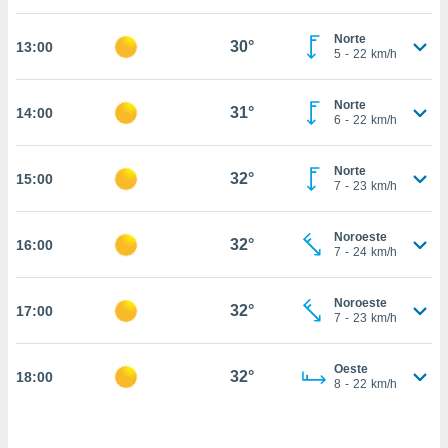
, permite-
Norte
ar a nossa
30°
13:00
5
-
22
km/h
ara
ACEITAR
 fornecer-
E
os de alta
Norte
CONTINUAR
31°
14:00
sem
6
-
22
km/h
sto.
CONFIGURAÇÕES
o botão
Norte
32°
15:00
7
-
23
km/h
ontinuar",
r ao
itando a
Noroeste
32°
16:00
de todos os
7
-
24
km/h
óprios ou
parceiros,
rmitem
Noroeste
32°
17:00
7
-
23
km/h
lisar o
nto no
em como
Oeste
32°
18:00
 um perfil
8
-
22
km/h
para lhe
licidade e