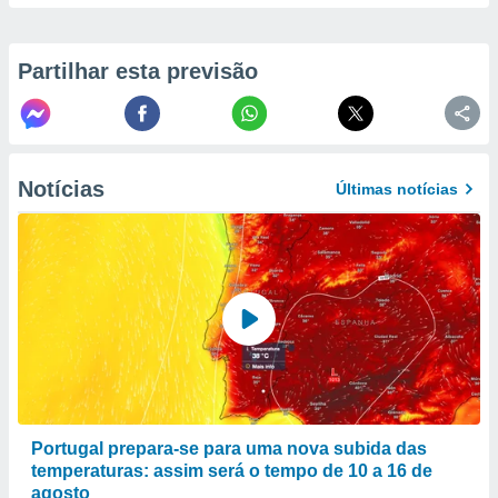
to ou opor-
essamento
m qualquer
Partilhar esta previsão
ando em “
 ou na
 Cookies
te.
Notícias
Últimas notícias
 nossos
s o
o de
e/ou aceder
ões num
utilizar
ados para
publicidade,
Portugal prepara-se para uma nova subida das
 para
temperaturas: assim será o tempo de 10 a 16 de
a, utilizar
agosto