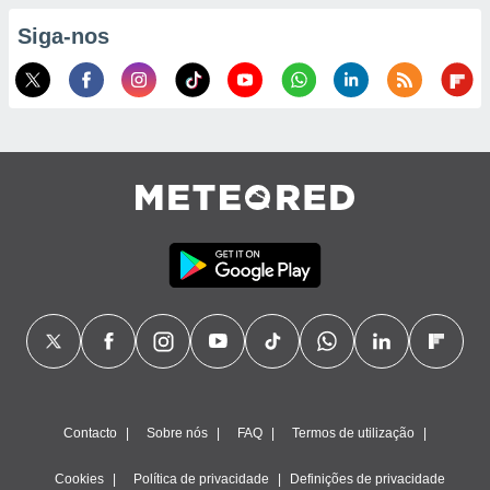
Siga-nos
ão através
de
,
 e
dos,
publicidade
s, estudos
a e
mento de
ossos 1199
eiros
Contacto
Sobre nós
FAQ
Termos de utilização
Cookies
Política de privacidade
Definições de privacidade