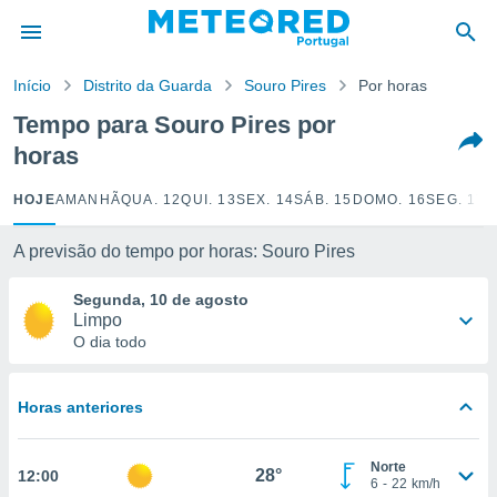
de
Início
Distrito da Guarda
Souro Pires
Por horas
 da
empo.pt) foi
Tempo para Souro Pires por
or
horas
is para
e as
 fornecidas
HOJE
AMANHÃ
QUA. 12
QUI. 13
SEX. 14
SÁB. 15
DOMO. 16
SEG. 17
T
 qualidade.
r a este
A previsão do tempo por horas: Souro Pires
s das
opções:
Segunda, 10 de agosto
Limpo
ookies e
O dia todo
 forma
e digital
Horas anteriores
da,
m
 recolhidas
Norte
28°
12:00
cookies ou
6
-
22
km/h