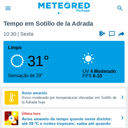
lo de la Adrada
Tempo em Sotillo de la Adrada
de
10:30
Sexta
...
 da
empo.pt) foi
Limpo
or
31°
is para
e as
 fornecidas
UV
4 Moderado
 qualidade.
Sensação de 29°
FPS
6-10
r a este
s das
opções:
Aviso amarelo
Aviso moderado por temperaturas elevadas em Sotillo de
ookies e
la Adrada hoje
 forma
Última hora
e digital
Aviso amarelo de tempo quente neste distrito:
até 39 ºC e noites tropicais; saiba até quando
da,