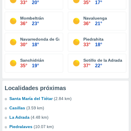
33°
20°
35°
17°
Mombeltrán
Navaluenga
36°
23°
36°
21°
Navarredonda de Gredos
Piedrahita
30°
18°
33°
18°
Sanchidrián
Sotillo de la Adrada
35°
19°
37°
22°
Localidades próximas
Santa María del Tiétar
(2.84 km)
Casillas
(3.59 km)
La Adrada
(4.48 km)
Piedralaves
(10.07 km)