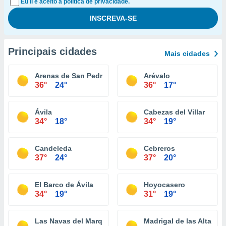
Eu li e aceito a política de privacidade.
Principais cidades
Mais cidades
Arenas de San Pedro
Arévalo
36°
24°
36°
17°
Ávila
Cabezas del Villar
34°
18°
34°
19°
Candeleda
Cebreros
37°
24°
37°
20°
El Barco de Ávila
Hoyocasero
34°
19°
31°
19°
Las Navas del Marqués
Madrigal de las Altas To