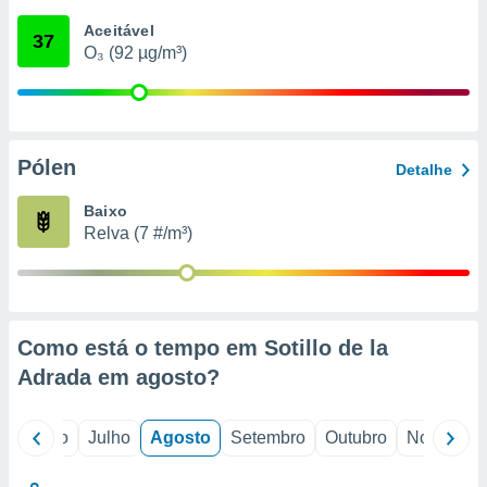
conteúdos.
Aceitável
37
O₃ (92 µg/m³)
ção
ão através
de
,
 e
Pólen
Detalhe
dos,
Baixo
publicidade
Relva (7 #/m³)
s, estudos
a e
mento de
ossos 1199
Como está o tempo em Sotillo de la
eiros
Adrada em
agosto
?
o
Junho
Julho
Agosto
Setembro
Outubro
Novembro