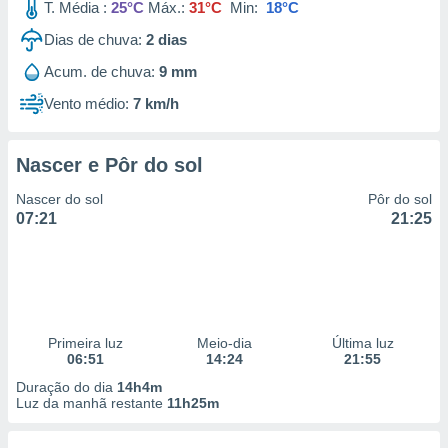
T. Média :
25°C
Máx.:
31°C
Min:
18°C
Dias de chuva:
2
dias
Acum. de chuva:
9 mm
Vento médio:
7 km/h
Nascer e Pôr do sol
Nascer do sol
Pôr do sol
07:21
21:25
Primeira luz
Meio-dia
Última luz
06:51
14:24
21:55
Duração do dia
14h4m
Luz da manhã restante
11h25m