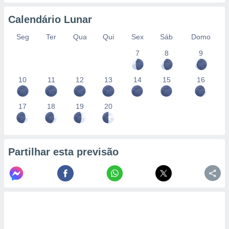
conteúdos.
Calendário Lunar
ção
Seg
Ter
Qua
Qui
Sex
Sáb
Domo
ão através
7
8
9
de
,
 e
10
11
12
13
14
15
16
dos,
publicidade
17
18
19
20
s, estudos
a e
mento de
Partilhar esta previsão
ossos 1199
eiros