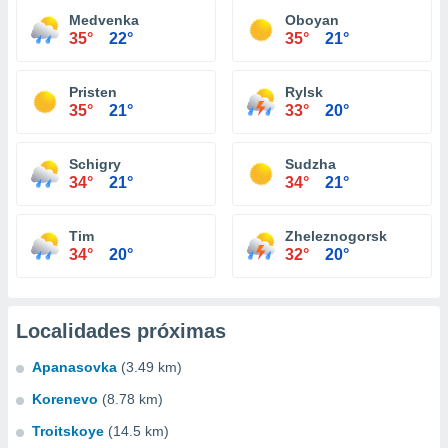
Medvenka
Oboyan
35°
22°
35°
21°
Pristen
Rylsk
35°
21°
33°
20°
Schigry
Sudzha
34°
21°
34°
21°
Tim
Zheleznogorsk
34°
20°
32°
20°
Localidades próximas
Apanasovka
(3.49 km)
Korenevo
(8.78 km)
Troitskoye
(14.5 km)