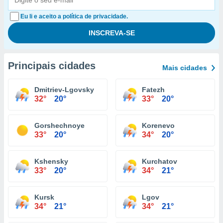
Eu li e aceito a política de privacidade.
Principais cidades
Mais cidades
Dmitriev-Lgovsky
Fatezh
32°
20°
33°
20°
Gorshechnoye
Korenevo
33°
20°
34°
20°
Kshensky
Kurchatov
33°
20°
34°
21°
Kursk
Lgov
34°
21°
34°
21°