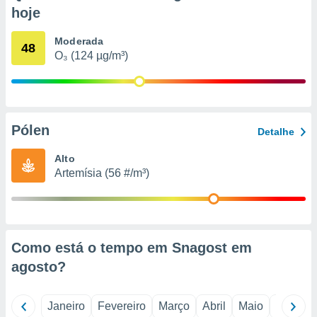
o qual se
hoje
ara tal,
 o seu
Moderada
48
to ou opor-
O₃ (124 µg/m³)
essamento
m qualquer
ando em “
 ou na
Pólen
 Cookies
Detalhe
te.
Alto
 nossos
Artemísia (56 #/m³)
s o
o de
Como está o tempo em Snagost em
e/ou aceder
agosto
?
ões num
utilizar
ados para
Janeiro
Fevereiro
Março
Abril
Maio
Junho
publicidade,