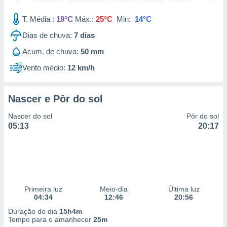
 para
T. Média :
19°C
Máx.:
25°C
Min:
14°C
a, utilizar
Dias de chuva:
7
dias
selecionar
Acum. de chuva:
50 mm
a, criar
personalizar
Vento médio:
12 km/h
tilizar
selecionar
Nascer e Pôr do sol
dos, medir
nho da
Nascer do sol
Pôr do sol
, medir o
05:13
20:17
o dos
r os
ravés de
s ou
s de dados
Primeira luz
Meio-dia
Última luz
es fontes,
04:34
12:46
20:56
 e melhorar
ilizar dados
Duração do dia
15h4m
ara
Tempo para o amanhecer
25m