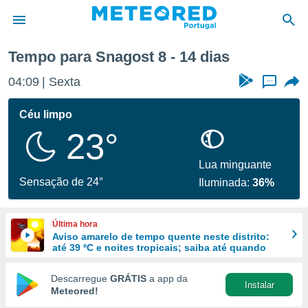
a
Tempo para Snagost 8 - 14 dias
de
04:09
Sexta
...
 da
empo.pt) foi
Céu limpo
or
23°
is para
e as
 fornecidas
Lua minguante
 qualidade.
Sensação de 24°
Iluminada:
36%
r a este
s das
opções:
Última hora
Aviso amarelo de tempo quente neste distrito:
ookies e
até 39 ºC e noites tropicais; saiba até quando
 forma
Descarregue
GRÁTIS
a app da
Instalar
e digital
Meteored!
da,