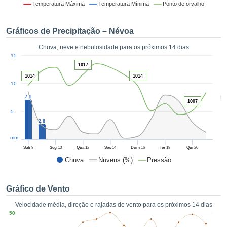
da em
Temperatura Máxima
Temperatura Mínima
Ponto de orvalho
 recolhidas
 cookies ou
Gráficos de Precipitação – Névoa
logias
s, permite-
Chuva, neve e nebulosidade para os próximos 14 dias
iar a nossa
1
15
de para
ACEITAR
1017
a fornecer-
E
1014
1014
dos de alta
10
CONTINUAR
ade sem
5
7.1
r custo.
1007
CONFIGURAÇÕES
5
 no botão
2.8
continuar",
eder ao
mm
ceitando a
Sáb
8
Seg
10
Qua
12
Sex
14
Dom
16
Ter
18
Qui
20
de todos os
Chuva
Nuvens (%)
Pressão
róprios ou
 parceiros,
permitem
Gráfico de Vento
analisar o
mento no
Velocidade média, direção e rajadas de vento para os próximos 14 dias
 bem como
50
r um perfil