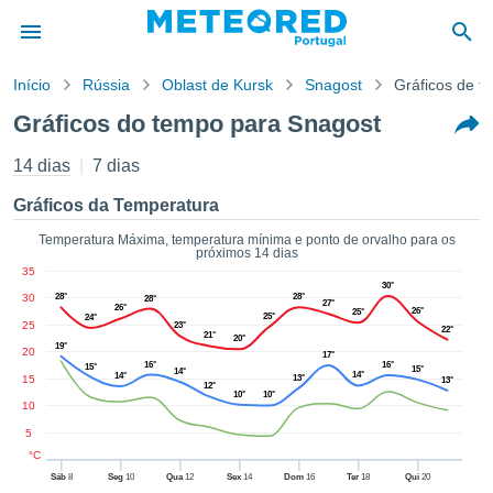
Início
Rússia
Oblast de Kursk
Snagost
Gráficos de t
o de
Gráficos do tempo para Snagost
cidade
eúdo da
14 dias
7 dias
empo.pt) foi
ado por
Gráficos da Temperatura
nais para
r que as
Temperatura Máxima, temperatura mínima e ponto de orvalho para os
próximos 14 dias
 fornecidas
35
 qualidade.
30°
30
28°
28°
er a este
28°
27°
26°
26°
25°
25°
24°
avés das
25
23°
22°
21°
20°
s opções:
19°
20
17°
16°
16°
15°
15°
14°
14°
14°
15
13°
13°
cookies e
12°
10°
10°
de forma
10
uita
5
ade digital
°C
lizada,
Sáb
8
Seg
10
Qua
12
Sex
14
Dom
16
Ter
18
Qui
20