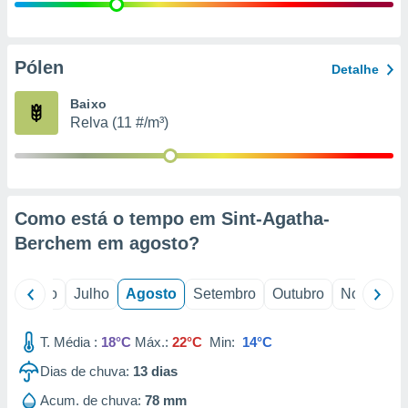
conteúdos.
ção
Pólen
Detalhe
ão através
de
Baixo
,
Relva (11 #/m³)
 e
dos,
publicidade
s, estudos
Como está o tempo em Sint-Agatha-
a e
mento de
Berchem em
agosto
?
ossos 1199
o
Junho
Julho
Agosto
Setembro
Outubro
Novembro
eiros
T. Média :
18°C
Máx.:
22°C
Min:
14°C
Dias de chuva:
13
dias
Acum. de chuva:
78 mm