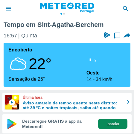
Tempo em Sint-Agatha-Berchem
de
16:57
Quinta
...
 da
empo.pt) foi
Encoberto
or
22°
is para
e as
 fornecidas
Oeste
 qualidade.
Sensação de 25°
14
34 km/h
r a este
s das
opções:
Última hora
Aviso amarelo de tempo quente neste distrito:
ookies e
até 39 ºC e noites tropicais; saiba até quando
 forma
Descarregue
GRÁTIS
a app da
Instalar
e digital
Meteored!
da,