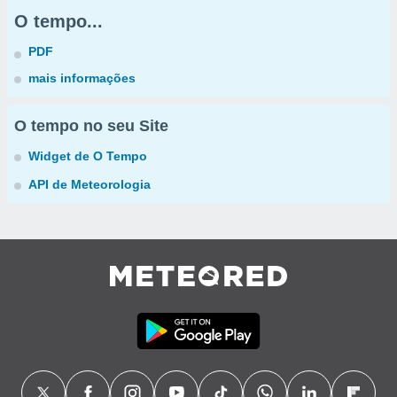
O tempo...
PDF
mais informações
O tempo no seu Site
Widget de O Tempo
API de Meteorologia