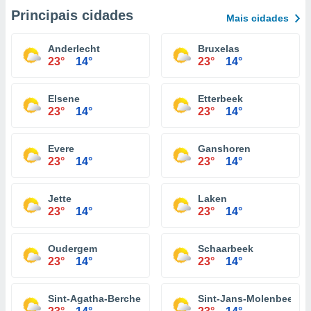
Principais cidades
Mais cidades
Anderlecht
Bruxelas
23°
14°
23°
14°
Elsene
Etterbeek
23°
14°
23°
14°
Evere
Ganshoren
23°
14°
23°
14°
Jette
Laken
23°
14°
23°
14°
Oudergem
Schaarbeek
23°
14°
23°
14°
Sint-Agatha-Berchem
Sint-Jans-Molenbeek