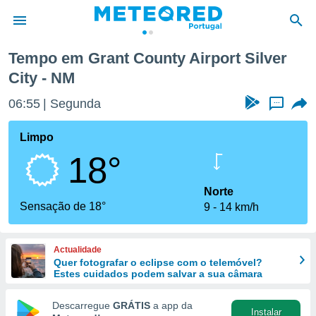
lver City
Tempo em Grant County Airport Silver
City - NM
de
 da
06:55
Segunda
...
empo.pt) foi
or
Limpo
is para
e as
18°
 fornecidas
 qualidade.
Norte
r a este
Sensação de 18°
s das
9
14 km/h
opções:
ookies e
Actualidade
 forma
Quer fotografar o eclipse com o telemóvel?
Estes cuidados podem salvar a sua câmara
e digital
Descarregue
GRÁTIS
a app da
da,
Instalar