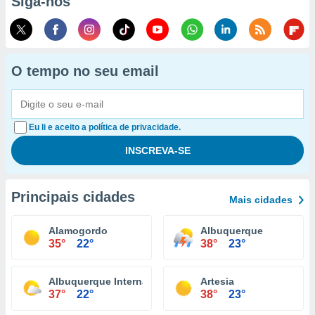
Siga-nos
O tempo no seu email
Eu li e aceito a política de privacidade.
Principais cidades
Mais cidades
Alamogordo
Albuquerque
35°
22°
38°
23°
Albuquerque International Airport
Artesia
37°
22°
38°
23°