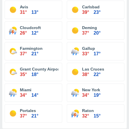
Avis
Carlsbad
31°
13°
39°
23°
Cloudcroft
Deming
26°
12°
37°
20°
Farmington
Gallup
37°
21°
33°
17°
Grant County Airport Silver City
Las Cruces
35°
18°
38°
22°
Miami
New York
34°
14°
34°
19°
Portales
Raton
37°
21°
32°
15°