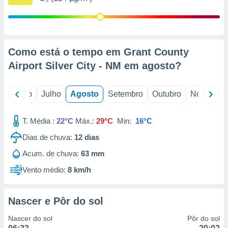
conteúdos.
ção
ão através
Como está o tempo em Grant County
de
Airport Silver City - NM em
agosto
?
,
 e
o
Junho
Julho
Agosto
Setembro
Outubro
Novembro
dos,
publicidade
s, estudos
T. Média :
22°C
Máx.:
29°C
Min:
16°C
a e
mento de
Dias de chuva:
12
dias
Acum. de chuva:
63 mm
ossos 1199
eiros
Vento médio:
8 km/h
Nascer e Pôr do sol
Nascer do sol
Pôr do sol