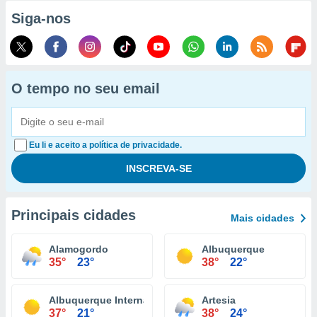
Siga-nos
O tempo no seu email
Eu li e aceito a política de privacidade.
Principais cidades
Mais cidades
Alamogordo
Albuquerque
35°
23°
38°
22°
Albuquerque International Airport
Artesia
37°
21°
38°
24°