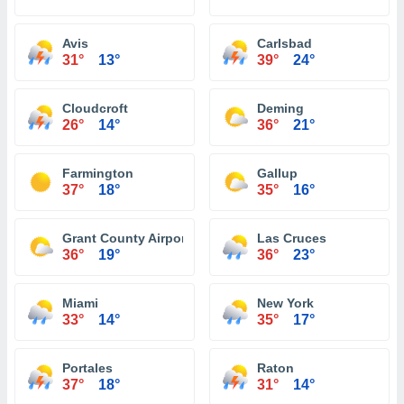
Avis
Carlsbad
31°
13°
39°
24°
Cloudcroft
Deming
26°
14°
36°
21°
Farmington
Gallup
37°
18°
35°
16°
Grant County Airport Silver City
Las Cruces
36°
19°
36°
23°
Miami
New York
33°
14°
35°
17°
Portales
Raton
37°
18°
31°
14°