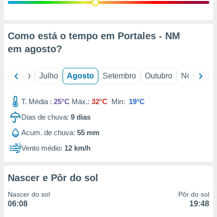
conteúdos.
ção
Como está o tempo em Portales - NM
ão através
em
agosto
?
de
,
 e
o
Junho
Julho
Agosto
Setembro
Outubro
Novembro
dos,
publicidade
T. Média :
25°C
Máx.:
32°C
Min:
19°C
s, estudos
Dias de chuva:
9
dias
a e
mento de
Acum. de chuva:
55 mm
Vento médio:
12 km/h
ossos 1199
eiros
Nascer e Pôr do sol
Nascer do sol
Pôr do sol
06:08
19:48