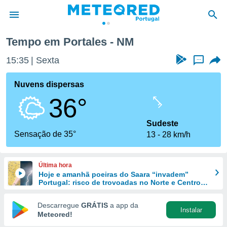
Tempo em Portales - NM
de
15:35
Sexta
...
 da
empo.pt) foi
Nuvens dispersas
or
36°
is para
e as
 fornecidas
Sudeste
 qualidade.
Sensação de 35°
13
28 km/h
r a este
s das
opções:
Última hora
Hoje e amanhã poeiras do Saara “invadem”
ookies e
Portugal: risco de trovoadas no Norte e Centro
 forma
aumenta
Descarregue
GRÁTIS
a app da
Instalar
e digital
Meteored!
da,