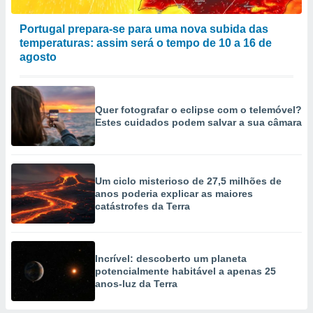
ão através
Portugal prepara-se para uma nova subida das
de
temperaturas: assim será o tempo de 10 a 16 de
,
agosto
 e
dos,
publicidade
Quer fotografar o eclipse com o telemóvel?
s, estudos
Estes cuidados podem salvar a sua câmara
a e
mento de
ossos 1199
Um ciclo misterioso de 27,5 milhões de
eiros
anos poderia explicar as maiores
catástrofes da Terra
Incrível: descoberto um planeta
potencialmente habitável a apenas 25
anos-luz da Terra