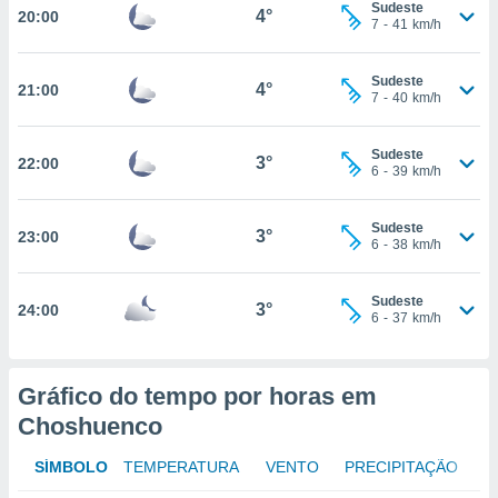
Sudeste
4°
20:00
7
-
41
km/h
nto, nós e
Sudeste
4°
21:00
arceiros
7
-
40
km/h
cookies,
ores únicos
Sudeste
ias
3°
22:00
6
-
39
km/h
s para
 aceder e
dados
Sudeste
3°
23:00
ais como a
6
-
38
km/h
 este sitio
eços IP e
Sudeste
ores de
3°
24:00
6
-
37
km/h
possível
es possam
os seus
Gráfico do tempo por horas em
oais com
Choshuenco
nteresse
o qual se
SÍMBOLO
TEMPERATURA
VENTO
PRECIPITAÇÃO
ara tal,
 o seu