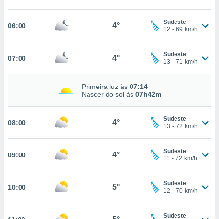
, permite-
ar a nossa
Sudeste
4°
06:00
12
-
69
km/h
ara
ACEITAR
 fornecer-
E
os de alta
CONTINUAR
Sudeste
4°
07:00
sem
13
-
71
km/h
sto.
CONFIGURAÇÕES
o botão
Primeira luz às
07:14
ontinuar",
Nascer do sol às
07h42m
r ao
itando a
Sudeste
de todos os
4°
08:00
13
-
72
km/h
óprios ou
parceiros,
rmitem
Sudeste
4°
09:00
lisar o
11
-
72
km/h
nto no
em como
Sudeste
 um perfil
5°
10:00
12
-
70
km/h
para lhe
licidade e
Sudeste