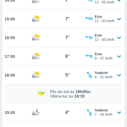
7°
14:00
osso site
13
-
65
km/h
este caso,
lo de que
Este
talaremos
7°
15:00
12
-
63
km/h
s para
a navegação
Este
7°
16:00
, mas não
12
-
60
km/h
s cookies
ar o
Este
nto ou
6°
17:00
9
-
57
km/h
ntar
 ou
Sudeste
5°
18:00
dos,
8
-
51
km/h
ssa
ublicidade
Pôr-do-sol às
18h05m
Última luz às
18:33
ada. Pode
nstalação de
ceder ao
Sudeste
4°
19:00
7
-
44
km/h
ite através
atura,
 botão