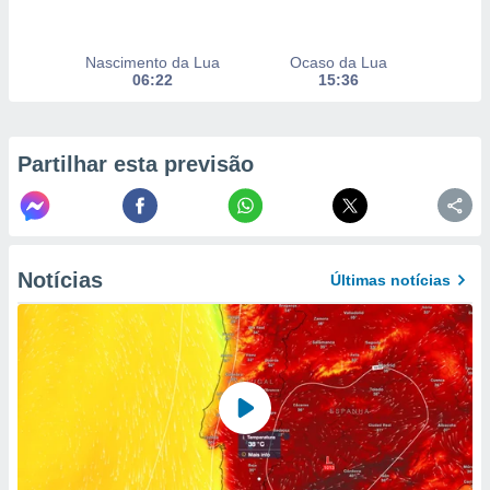
selecionar
a, criar
Nascimento da Lua
Ocaso da Lua
personalizar
06:22
15:36
tilizar
selecionar
dos, medir
Partilhar esta previsão
nho da
, medir o
o dos
r os
Notícias
Últimas notícias
ravés de
s ou
s de dados
es fontes,
 e melhorar
ilizar dados
ara
conteúdos.
ção