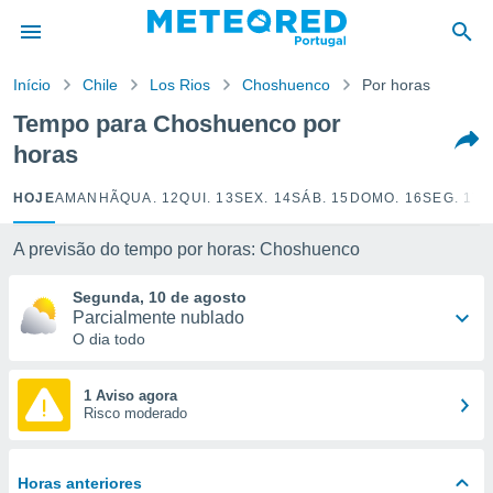
de
Início
Chile
Los Rios
Choshuenco
Por horas
 da
empo.pt) foi
Tempo para Choshuenco por
or
horas
is para
e as
 fornecidas
HOJE
AMANHÃ
QUA. 12
QUI. 13
SEX. 14
SÁB. 15
DOMO. 16
SEG. 17
T
 qualidade.
r a este
A previsão do tempo por horas: Choshuenco
s das
opções:
Segunda, 10 de agosto
Parcialmente nublado
ookies e
O dia todo
 forma
e digital
1 Aviso agora
Risco moderado
da,
m
 recolhidas
cookies ou
Horas anteriores