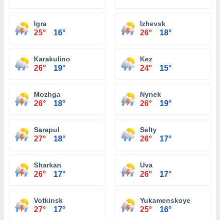
Igra
Izhevsk
25°
16°
26°
18°
Karakulino
Kez
26°
19°
24°
15°
Mozhga
Nynek
26°
18°
26°
19°
Sarapul
Selty
27°
18°
26°
17°
Sharkan
Uva
26°
17°
26°
17°
Votkinsk
Yukamenskoye
27°
17°
25°
16°