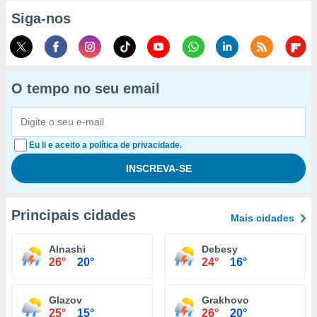
Siga-nos
O tempo no seu email
Eu li e aceito a política de privacidade.
Principais cidades
Mais cidades
Alnashi
Debesy
26°
20°
24°
16°
Glazov
Grakhovo
25°
15°
26°
20°