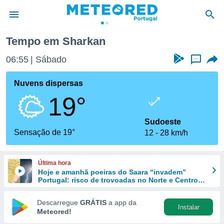
Tempo em Sharkan
de
06:55
Sábado
...
 da
empo.pt) foi
Nuvens dispersas
or
19°
is para
e as
 fornecidas
Sudoeste
 qualidade.
Sensação de 19°
12
28 km/h
r a este
s das
opções:
Última hora
Hoje e amanhã poeiras do Saara “invadem”
ookies e
Portugal: risco de trovoadas no Norte e Centro
 forma
aumenta
Descarregue
GRÁTIS
a app da
Instalar
e digital
Meteored!
da,