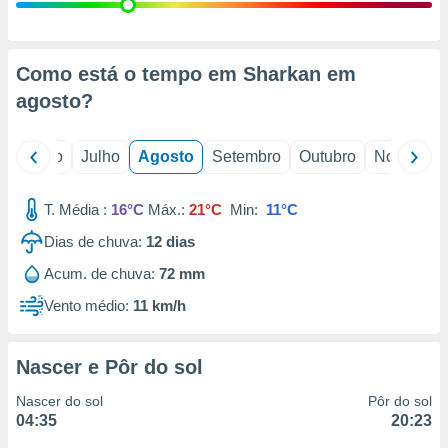
conteúdos.
ção
Como está o tempo em Sharkan em
ão através
agosto
?
de
,
 e
o
Junho
Julho
Agosto
Setembro
Outubro
Novembro
dos,
publicidade
T. Média :
16°C
Máx.:
21°C
Min:
11°C
s, estudos
Dias de chuva:
12
dias
a e
mento de
Acum. de chuva:
72 mm
Vento médio:
11 km/h
ossos 1199
eiros
Nascer e Pôr do sol
Nascer do sol
Pôr do sol
04:35
20:23