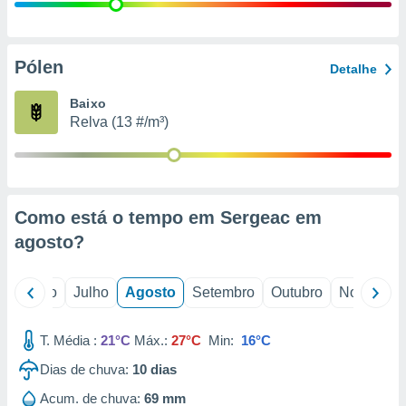
conteúdos.
ção
Pólen
Detalhe
ão através
de
Baixo
,
Relva (13 #/m³)
 e
dos,
publicidade
s, estudos
Como está o tempo em Sergeac em
a e
mento de
agosto
?
ossos 1199
o
Junho
Julho
Agosto
Setembro
Outubro
Novembro
eiros
T. Média :
21°C
Máx.:
27°C
Min:
16°C
Dias de chuva:
10
dias
Acum. de chuva:
69 mm