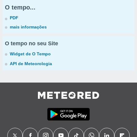
O tempo...
PDF
mais informações
O tempo no seu Site
Widget de O Tempo
API de Meteorologia