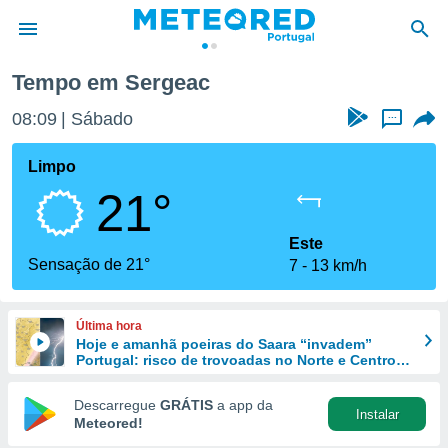
Tempo em Sergeac
de
08:09
Sábado
...
 da
empo.pt) foi
Limpo
or
21°
is para
e as
 fornecidas
Este
 qualidade.
Sensação de 21°
7
13 km/h
r a este
s das
opções:
Última hora
Hoje e amanhã poeiras do Saara “invadem”
ookies e
Portugal: risco de trovoadas no Norte e Centro
 forma
aumenta
Descarregue
GRÁTIS
a app da
Instalar
e digital
Meteored!
da,