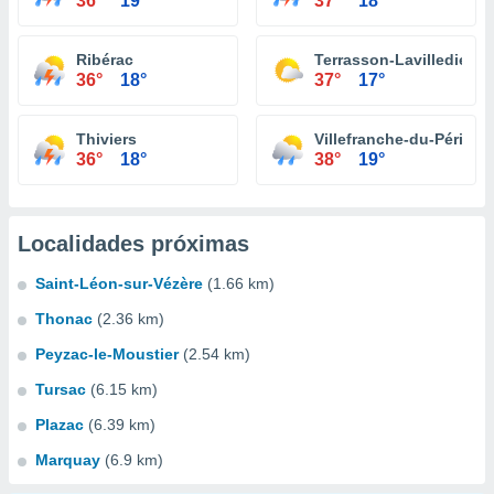
36°
19°
37°
18°
Ribérac
Terrasson-Lavilledieu
36°
18°
37°
17°
Thiviers
Villefranche-du-Périgor
36°
18°
38°
19°
Localidades próximas
Saint-Léon-sur-Vézère
(1.66 km)
Thonac
(2.36 km)
Peyzac-le-Moustier
(2.54 km)
Tursac
(6.15 km)
Plazac
(6.39 km)
Marquay
(6.9 km)