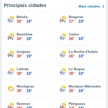
Principais cidades
Mais cidades
Belvès
Bergerac
38°
19°
37°
19°
Brantôme
Carlux
36°
18°
38°
18°
Issigeac
La Roche-Chalais
36°
19°
36°
18°
Lalinde
Le Bugue
38°
18°
38°
18°
Montignac
Montpon-Ménestérol
38°
18°
36°
18°
Nontron
Périgueux