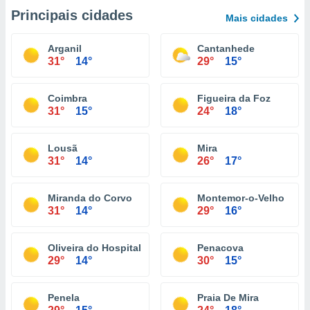
Principais cidades
Mais cidades
Arganil
Cantanhede
31°
14°
29°
15°
Coimbra
Figueira da Foz
31°
15°
24°
18°
Lousã
Mira
31°
14°
26°
17°
Miranda do Corvo
Montemor-o-Velho
31°
14°
29°
16°
Oliveira do Hospital
Penacova
29°
14°
30°
15°
Penela
Praia De Mira