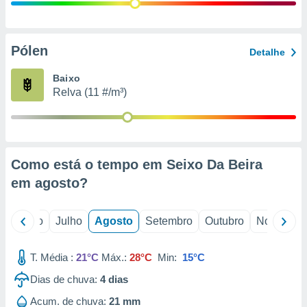
conteúdos.
ção
Pólen
Detalhe
ão através
de
Baixo
,
Relva (11 #/m³)
 e
dos,
publicidade
s, estudos
Como está o tempo em Seixo Da Beira
a e
mento de
em
agosto
?
ossos 1199
o
Junho
Julho
Agosto
Setembro
Outubro
Novembro
eiros
T. Média :
21°C
Máx.:
28°C
Min:
15°C
Dias de chuva:
4
dias
Acum. de chuva:
21 mm