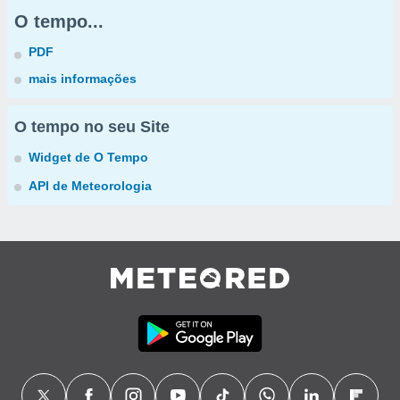
O tempo...
PDF
mais informações
O tempo no seu Site
Widget de O Tempo
API de Meteorologia