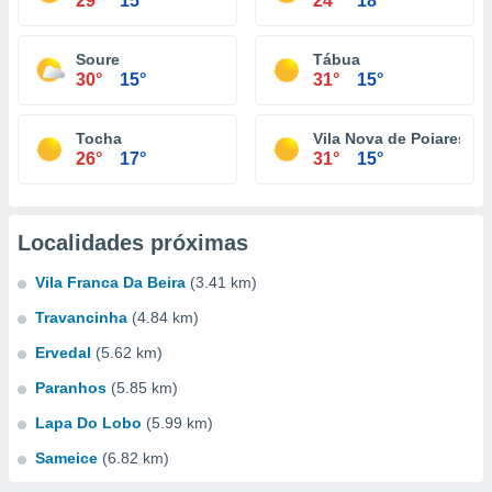
29°
15°
24°
18°
Soure
Tábua
30°
15°
31°
15°
Tocha
Vila Nova de Poiares
26°
17°
31°
15°
Localidades próximas
Vila Franca Da Beira
(3.41 km)
Travancinha
(4.84 km)
Ervedal
(5.62 km)
Paranhos
(5.85 km)
Lapa Do Lobo
(5.99 km)
Sameice
(6.82 km)