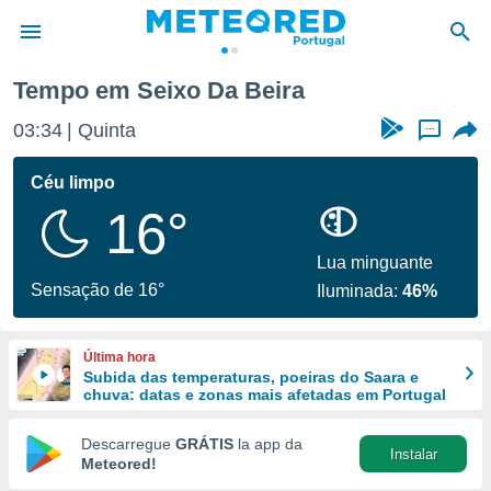
Tempo em Seixo Da Beira
de
03:34
Quinta
...
 da
empo.pt) foi
Céu limpo
or
16°
is para
e as
 fornecidas
Lua minguante
 qualidade.
Sensação de 16°
Iluminada:
46%
r a este
s das
opções:
Última hora
Subida das temperaturas, poeiras do Saara e
ookies e
chuva: datas e zonas mais afetadas em Portugal
 forma
Descarregue
GRÁTIS
la app da
Instalar
e digital
Meteored!
da,