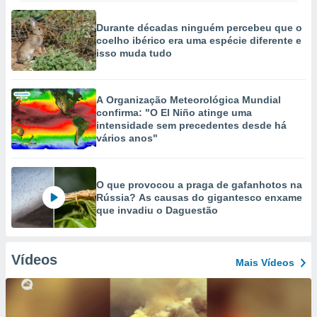
Durante décadas ninguém percebeu que o
coelho ibérico era uma espécie diferente e
isso muda tudo
A Organização Meteorológica Mundial
confirma: "O El Niño atinge uma
intensidade sem precedentes desde há
vários anos"
O que provocou a praga de gafanhotos na
Rússia? As causas do gigantesco enxame
que invadiu o Daguestão
Vídeos
Mais Vídeos