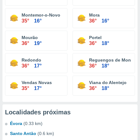
Montemor-o-Novo
Mora
35°
16°
36°
16°
Mourão
Portel
36°
19°
36°
18°
Redondo
Reguengos de Monsara
36°
17°
36°
18°
Vendas Novas
Viana do Alentejo
35°
17°
36°
18°
Localidades próximas
Évora
(0.33 km)
Santo Antão
(0.6 km)