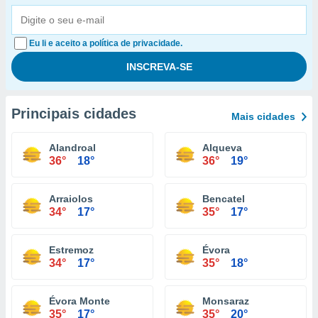
Eu li e aceito a política de privacidade.
Principais cidades
Mais cidades
Alandroal
Alqueva
36°
18°
36°
19°
Arraiolos
Bencatel
34°
17°
35°
17°
Estremoz
Évora
34°
17°
35°
18°
Évora Monte
Monsaraz
35°
17°
35°
20°