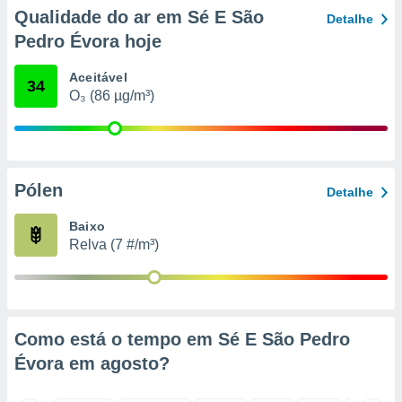
o qual se
Qualidade do ar em Sé E São
Detalhe
ara tal,
Pedro Évora hoje
 o seu
to ou opor-
Aceitável
essamento
34
O₃ (86 µg/m³)
m qualquer
ando em “
 ou na
 Cookies
te.
Pólen
Detalhe
 nossos
Baixo
Relva (7 #/m³)
s o
o de
e/ou aceder
Como está o tempo em Sé E São Pedro
ões num
Évora em
agosto
?
utilizar
ados para
publicidade,