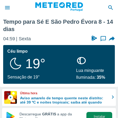
mana
Tempo para Sé E São Pedro Évora 8 - 14
dias
de
 da
04:59
Sexta
...
empo.pt) foi
or
Céu limpo
is para
e as
19°
 fornecidas
 qualidade.
Lua minguante
r a este
Sensação de 19°
s das
Iluminada:
35%
opções:
ookies e
Última hora
 forma
Aviso amarelo de tempo quente neste distrito:
até 39 ºC e noites tropicais; saiba até quando
e digital
Descarregue
GRÁTIS
a app da
da,
Instalar