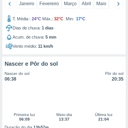
Janeiro
Fevereiro
Março
Abril
Maio
Junho
 para
a, utilizar
T. Média :
24°C
Máx.:
32°C
Min:
17°C
selecionar
Dias de chuva:
1
dias
a, criar
personalizar
Acum. de chuva:
5 mm
tilizar
Vento médio:
11 km/h
selecionar
dos, medir
Nascer e Pôr do sol
nho da
, medir o
Nascer do sol
Pôr do sol
o dos
06:38
20:35
r os
ravés de
s ou
s de dados
es fontes,
 e melhorar
Primeira luz
Meio-dia
Última luz
ilizar dados
06:09
13:37
21:04
ara
Duração do dia
13h57m