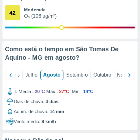
conteúdos.
Moderada
42
O₃ (106 µg/m³)
ção
ão através
de
,
 e
Como está o tempo em São Tomas De
Aquino - MG em
agosto
?
dos,
publicidade
s, estudos
o
Junho
Julho
Agosto
Setembro
Outubro
Novembro
a e
mento de
T. Média :
20°C
Máx.:
27°C
Min:
14°C
ossos 1199
Dias de chuva:
3
dias
eiros
Acum. de chuva:
14 mm
Vento médio:
9 km/h