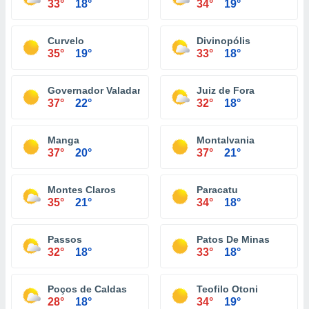
33°
18°
34°
19°
Curvelo
Divinopólis
35°
19°
33°
18°
Governador Valadares
Juiz de Fora
37°
22°
32°
18°
Manga
Montalvania
37°
20°
37°
21°
Montes Claros
Paracatu
35°
21°
34°
18°
Passos
Patos De Minas
32°
18°
33°
18°
Poços de Caldas
Teofilo Otoni
28°
18°
34°
19°