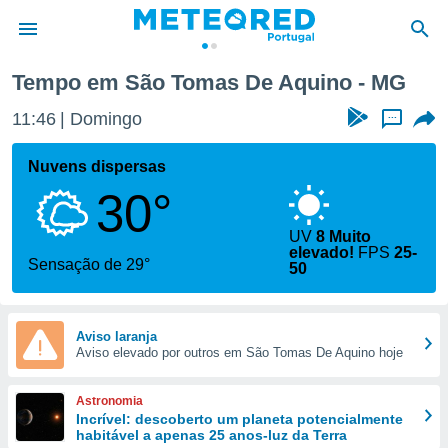
Tempo em São Tomas De Aquino - MG
de
11:46
Domingo
...
 da
empo.pt) foi
Nuvens dispersas
or
30°
is para
e as
 fornecidas
UV
8 Muito
elevado!
FPS
25-
 qualidade.
Sensação de 29°
50
r a este
s das
opções:
Aviso laranja
ookies e
Aviso elevado por outros em São Tomas De Aquino hoje
 forma
Astronomia
e digital
Incrível: descoberto um planeta potencialmente
da,
habitável a apenas 25 anos-luz da Terra