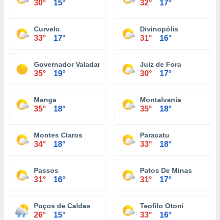
30°
15°
32°
17°
Curvelo
Divinopólis
33°
17°
31°
16°
Governador Valadares
Juiz de Fora
35°
19°
30°
17°
Manga
Montalvania
35°
18°
35°
18°
Montes Claros
Paracatu
34°
18°
33°
18°
Passos
Patos De Minas
31°
16°
31°
17°
Poços de Caldas
Teofilo Otoni
26°
15°
33°
16°