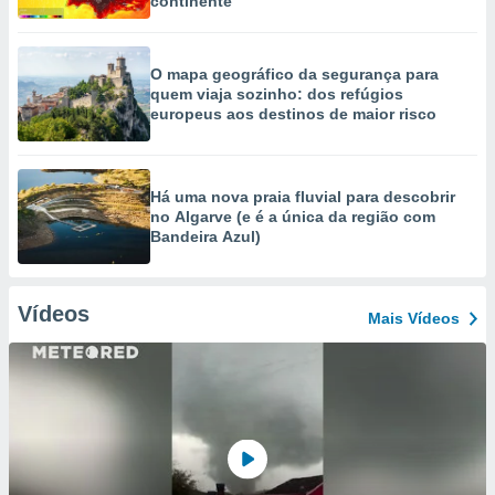
continente
O mapa geográfico da segurança para
quem viaja sozinho: dos refúgios
europeus aos destinos de maior risco
Há uma nova praia fluvial para descobrir
no Algarve (e é a única da região com
Bandeira Azul)
Vídeos
Mais Vídeos