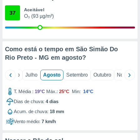
conteúdos.
Aceitável
37
O₃ (93 µg/m³)
ção
ão através
de
,
 e
Como está o tempo em São Simão Do
Rio Preto - MG em
agosto
?
dos,
publicidade
s, estudos
o
Junho
Julho
Agosto
Setembro
Outubro
Novembro
a e
mento de
T. Média :
19°C
Máx.:
25°C
Min:
14°C
ossos 1199
Dias de chuva:
4
dias
eiros
Acum. de chuva:
18 mm
Vento médio:
7 km/h