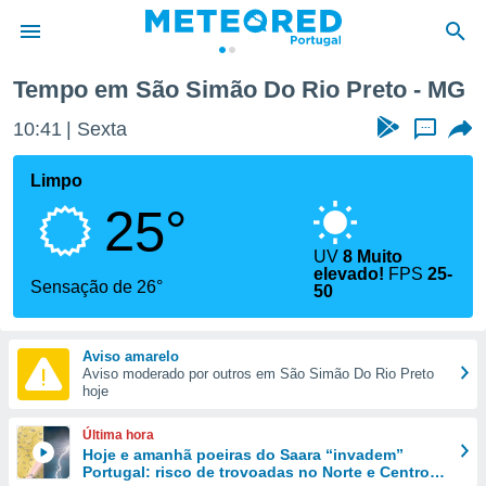
Tempo em São Simão Do Rio Preto - MG
de
10:42
Sexta
...
 da
empo.pt) foi
Limpo
or
25°
is para
e as
 fornecidas
UV
8 Muito
elevado!
FPS
25-
 qualidade.
Sensação de 26°
50
r a este
s das
opções:
Aviso amarelo
Aviso moderado por outros em São Simão Do Rio Preto
ookies e
hoje
 forma
Última hora
e digital
Hoje e amanhã poeiras do Saara “invadem”
da,
Portugal: risco de trovoadas no Norte e Centro