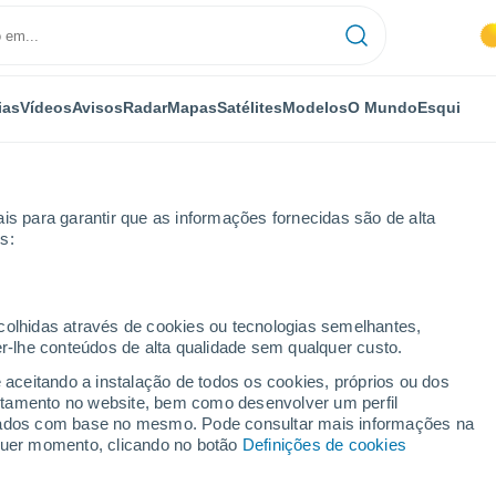
ias
Vídeos
Avisos
Radar
Mapas
Satélites
Modelos
O Mundo
Esqui
is para garantir que as informações fornecidas são de alta
s:
oberbo
ecolhidas através de cookies ou tecnologias semelhantes,
er-lhe conteúdos de alta qualidade sem qualquer custo.
ão Do Soberbo - MG
e aceitando a instalação de todos os cookies, próprios ou dos
rtamento no website, bem como desenvolver um perfil
...
lizados com base no mesmo. Pode consultar mais informações na
lquer momento, clicando no botão
Definições de cookies
Por horas
Intervalos nublados nas
próximas horas