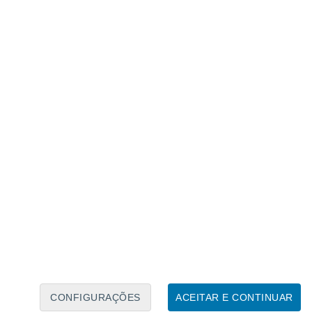
Calendário Lunar
Seg
Ter
Qua
Qui
Sex
Sáb
Domo
6
7
8
9
10
11
12
13
14
15
16
17
18
19
CONFIGURAÇÕES
ACEITAR E CONTINUAR