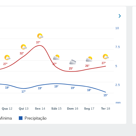
10
37°
7.5
32°
27°
27°
27°
26°
5
25°
2.5
19°
19°
19°
19°
18°
17°
15°
mm
Qua
12
Qui
13
Sex
14
Sáb
15
Dom
16
Seg
17
Ter
18
Mínima
Precipitação