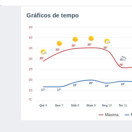
Gráficos de tempo
45
40
35°
35°
34°
35
33°
29°
30
26°
25
20
20°
19°
19°
18°
17°
17°
15
°C
Qui
6
Sex
7
Sáb
8
Dom
9
Seg
10
Ter
11
Máxima