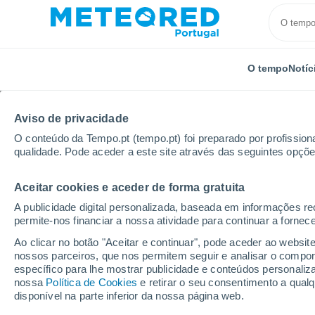
O tempo
Notíc
Aviso de privacidade
O conteúdo da Tempo.pt (tempo.pt) foi preparado por profissiona
qualidade. Pode aceder a este site através das seguintes opçõe
Aceitar cookies e aceder de forma gratuita
Início
Brasil
Minas Gerais
São Sebastião Do S
A publicidade digital personalizada, baseada em informações r
permite-nos financiar a nossa atividade para continuar a fornec
Tempo em São Sebasti
Ao clicar no botão "Aceitar e continuar", pode aceder ao websit
nossos parceiros, que nos permitem seguir e analisar o compo
16:40
Quinta
específico para lhe mostrar publicidade e conteúdos persona
nossa
Política de Cookies
e retirar o seu consentimento a qua
disponível na parte inferior da nossa página web.
Limpo