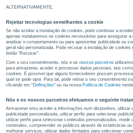
27°
ALTERNATIVAMENTE,
Rejeitar tecnologias semelhantes a cookie
Nordeste
Se não aceitar a instalação de cookies, pode continuar a acede
Sensação de 27°
14
-
27 km
apenas instalaremos os cookies necessários para assegurar a 
analisar o comportamento ou para apresentar publicidade ou co
geral não personalizada. Pode recusar a instalação de cookies 
botão "Recusar".
Última hora
Aviso amarelo de tempo quente neste distrito:
Com o seu consentimento, nós e os
nossos parceiros
utilizamo
39 ºC e noites tropicais; saiba até quando
para armazenar, aceder e processar dados pessoais, tais como a
cookies. É possível que alguns fornecedores possam processa
O Tempo 1 - 7 Dias
Atualidade
Mapas de nuvens
qual se pode opor. Para tal, pode retirar o seu consentimento 
clicando em “
Definições
” ou na nossa
Política de Cookies
neste
Nós e os nossos parceiros efetuamos o seguinte trata
Amanhã
Sábado
D
Hoje
Armazenar e/ou aceder a informações num dispositivo, utilizar da
7 Ago.
8 Ago.
6 Ago.
publicidade personalizada, utilizar perfis para selecionar public
utilizar perfis para selecionar conteúdos personalizados, med
conteúdos, compreender os públicos através de estatísticas ou
melhorar serviços, utilizar dados limitados para selecionar cont