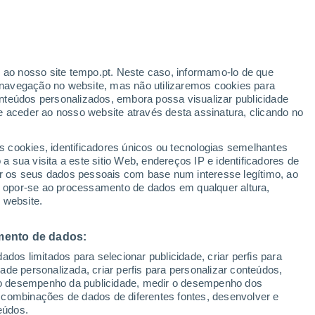
Sobem as temperaturas
Durante o dia de amanhã
r ao nosso site tempo.pt. Neste caso, informamo-lo de que
/h
navegação no website, mas não utilizaremos cookies para
nteúdos personalizados, embora possa visualizar publicidade
e aceder ao nosso website através desta assinatura, clicando no
 até
s cookies, identificadores únicos ou tecnologias semelhantes
 sua visita a este sitio Web, endereços IP e identificadores de
r os seus dados pessoais com base num interesse legítimo, ao
Radar de Chuva
Satélites
Modelos
ou opor-se ao processamento de dados em qualquer altura,
 website.
mento de dados:
omingo
Segunda
Terça
Quarta
dos limitados para selecionar publicidade, criar perfis para
9 Ago.
10 Ago.
11 Ago.
12 Ago.
idade personalizada, criar perfis para personalizar conteúdos,
ir o desempenho da publicidade, medir o desempenho dos
 combinações de dados de diferentes fontes, desenvolver e
eúdos.