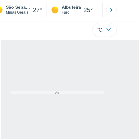
São Sebastião Do Soberbo
Albufeira
Lisboa
27°
25°
Minas Gerais
Faro
Lisboa
°C