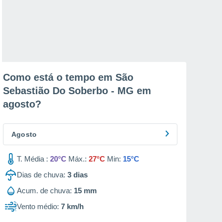
Como está o tempo em São
Sebastião Do Soberbo - MG em
agosto
?
Agosto
T. Média :
20°C
Máx.:
27°C
Min:
15°C
Dias de chuva:
3
dias
Acum. de chuva:
15 mm
Vento médio:
7 km/h