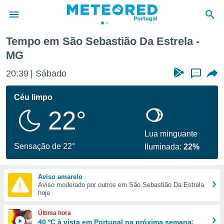
Tempo em São Sebastião Da Estrela -
MG
de
 da
20:39
Sábado
...
empo.pt) foi
or
Céu limpo
is para
e as
22°
 fornecidas
 qualidade.
Lua minguante
r a este
Sensação de 22°
s das
Iluminada:
22%
opções:
ookies e
Aviso amarelo
 forma
Aviso moderado por outros em São Sebastião Da Estrela
hoje
e digital
Última hora
da,
40 ºC à vista em Portugal na próxima semana: