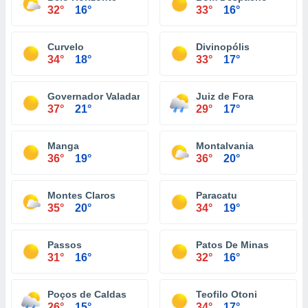
32°
16°
33°
16°
Curvelo
Divinopólis
34°
18°
33°
17°
Governador Valadares
Juiz de Fora
37°
21°
29°
17°
Manga
Montalvania
36°
19°
36°
20°
Montes Claros
Paracatu
35°
20°
34°
19°
Passos
Patos De Minas
31°
16°
32°
16°
Poços de Caldas
Teofilo Otoni
26°
15°
34°
17°