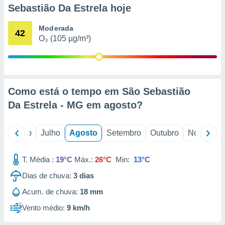
conteúdos.
Sebastião Da Estrela hoje
ção
Moderada
42
O₃ (105 µg/m³)
ão através
de
,
 e
Como está o tempo em São Sebastião
dos,
publicidade
Da Estrela - MG em
agosto
?
s, estudos
a e
mento de
o
Junho
Julho
Agosto
Setembro
Outubro
Novembro
ossos 1199
T. Média :
19°C
Máx.:
26°C
Min:
13°C
eiros
Dias de chuva:
3
dias
Acum. de chuva:
18 mm
Vento médio:
9 km/h