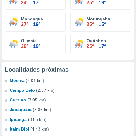
24°
17°
25°
19°
Mongagua
Morungaba
27°
19°
25°
15°
Olimpia
Ourinhos
29°
19°
25°
17°
Localidades próximas
Moema
(2.01 km)
Campo Belo
(2.37 km)
Cursino
(3.05 km)
Jabaquara
(3.35 km)
Ipiranga
(3.85 km)
Itaim Bibi
(4.43 km)