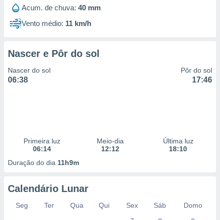
 para
Acum. de chuva:
40 mm
Vento médio:
11 km/h
a, utilizar
selecionar
Nascer e Pôr do sol
a, criar
personalizar
Nascer do sol
Pôr do sol
tilizar
06:38
17:46
selecionar
dos, medir
nho da
, medir o
o dos
Primeira luz
Meio-dia
Última luz
r os
06:14
12:12
18:10
ravés de
Duração do dia
11h9m
s ou
s de dados
es fontes,
Calendário Lunar
 e melhorar
ilizar dados
Seg
Ter
Qua
Qui
Sex
Sáb
Domo
ara