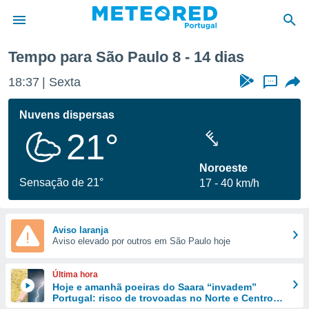
semana
Tempo para São Paulo 8 - 14 dias
de
18:37
Sexta
...
 da
empo.pt) foi
Nuvens dispersas
or
21°
is para
e as
 fornecidas
Noroeste
 qualidade.
Sensação de 21°
17
40 km/h
r a este
s das
opções:
Aviso laranja
Aviso elevado por outros em São Paulo hoje
ookies e
 forma
Última hora
e digital
Hoje e amanhã poeiras do Saara “invadem”
Portugal: risco de trovoadas no Norte e Centro
da,