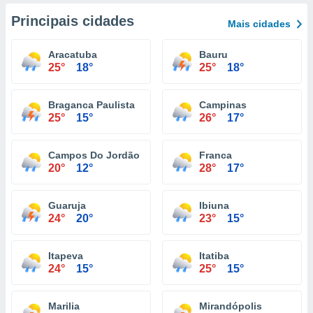
Principais cidades
Mais cidades
Aracatuba
Bauru
25°
18°
25°
18°
Braganca Paulista
Campinas
25°
15°
26°
17°
Campos Do Jordão
Franca
20°
12°
28°
17°
Guaruja
Ibiuna
24°
20°
23°
15°
Itapeva
Itatiba
24°
15°
25°
15°
Marilia
Mirandópolis