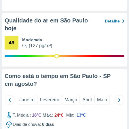
o qual se
ara tal,
 o seu
Qualidade do ar em São Paulo
to ou opor-
Detalhe
essamento
hoje
m qualquer
ando em “
Moderada
49
 ou na
O₃ (127 µg/m³)
 Cookies
te.
 nossos
Como está o tempo em São Paulo - SP
s o
em
agosto
?
o de
Janeiro
Fevereiro
Março
Abril
Maio
Junho
e/ou aceder
ões num
T. Média :
18°C
Máx.:
24°C
Min:
13°C
utilizar
ados para
Dias de chuva:
6
dias
publicidade,