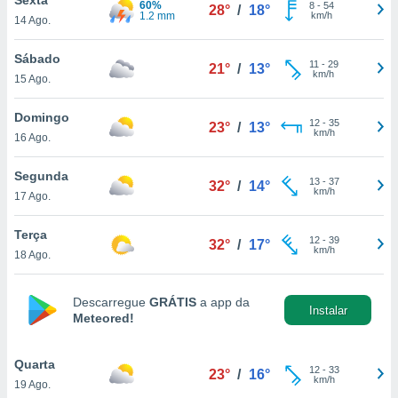
60%
para lhe
8
-
54
28°
/
18°
1.2 mm
km/h
14 Ago.
licidade e
ados com
Sábado
11
-
29
21°
/
13°
esmo. Pode
km/h
15 Ago.
ais
s na nossa
Domingo
12
-
35
 Cookies
e
23°
/
13°
km/h
16 Ago.
u
nto a
omento,
Segunda
13
-
37
32°
/
14°
 botão
km/h
17 Ago.
de cookies
na parte
Terça
12
-
39
nossa
32°
/
17°
km/h
18 Ago.
.
IVAMENTE,
Descarregue
GRÁTIS
a app da
Instalar
Meteored!
as
tes a
Quarta
12
-
33
23°
/
16°
km/h
19 Ago.