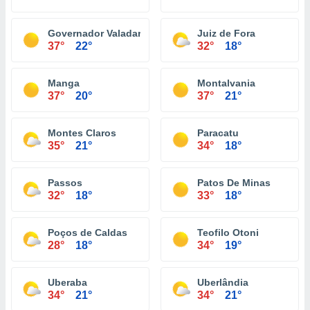
Governador Valadares
Juiz de Fora
37°
22°
32°
18°
Manga
Montalvania
37°
20°
37°
21°
Montes Claros
Paracatu
35°
21°
34°
18°
Passos
Patos De Minas
32°
18°
33°
18°
Poços de Caldas
Teofilo Otoni
28°
18°
34°
19°
Uberaba
Uberlândia
34°
21°
34°
21°