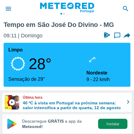
Tempo em São José Do Divino - MG
de
09:11
Domingo
...
 da
empo.pt) foi
Limpo
or
28°
is para
e as
 fornecidas
Nordeste
 qualidade.
Sensação de 29°
9
22 km/h
r a este
s das
opções:
Última hora
40 ºC à vista em Portugal na próxima semana:
ookies e
calor intensifica a partir de quarta, 12 de agosto
 forma
Descarregue
GRÁTIS
a app da
Instalar
e digital
Meteored!
da,