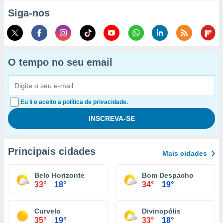
Siga-nos
O tempo no seu email
Eu li e aceito a política de privacidade.
Principais cidades
Mais cidades
Belo Horizonte
Bom Despacho
33°
18°
34°
19°
Curvelo
Divinopólis
35°
19°
33°
18°