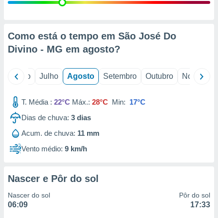
conteúdos.
ção
Como está o tempo em São José Do
ão através
Divino - MG em
agosto
?
de
,
 e
o
Junho
Julho
Agosto
Setembro
Outubro
Novembro
dos,
publicidade
T. Média :
22°C
Máx.:
28°C
Min:
17°C
s, estudos
Dias de chuva:
3
dias
a e
mento de
Acum. de chuva:
11 mm
Vento médio:
9 km/h
ossos 1199
eiros
Nascer e Pôr do sol
Nascer do sol
Pôr do sol
06:09
17:33