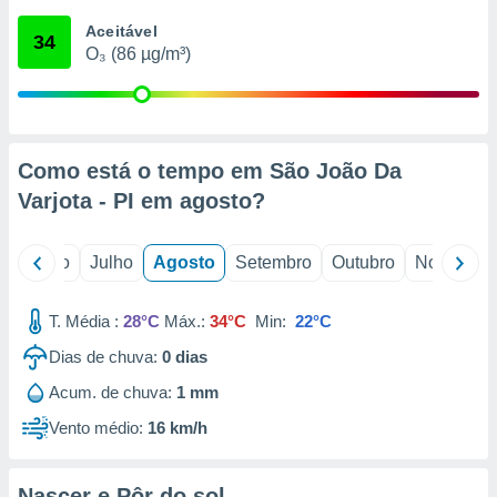
conteúdos.
Aceitável
34
O₃ (86 µg/m³)
ção
ão através
de
,
 e
Como está o tempo em São João Da
Varjota - PI em
agosto
?
dos,
publicidade
s, estudos
o
Junho
Julho
Agosto
Setembro
Outubro
Novembro
a e
mento de
T. Média :
28°C
Máx.:
34°C
Min:
22°C
ossos 1199
Dias de chuva:
0
dias
eiros
Acum. de chuva:
1 mm
Vento médio:
16 km/h
Nascer e Pôr do sol