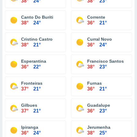
38°
24°
38°
23°
Canto Do Buriti
Corrente
38°
24°
36°
21°
Cristino Castro
Curral Novo
38°
21°
36°
24°
Esperantina
Francisco Santos
36°
22°
38°
23°
Fronteiras
Furnas
37°
21°
36°
21°
Gilbues
Guadalupe
37°
21°
36°
23°
Ipiranga
Jerumenha
36°
24°
38°
25°