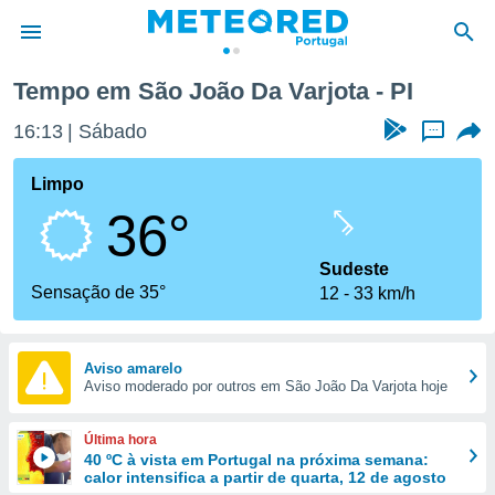
Tempo em São João Da Varjota - PI
de
16:13
Sábado
...
 da
empo.pt) foi
Limpo
or
36°
is para
e as
 fornecidas
Sudeste
 qualidade.
Sensação de 35°
12
33 km/h
r a este
s das
opções:
Aviso amarelo
Aviso moderado por outros em São João Da Varjota hoje
ookies e
 forma
Última hora
e digital
40 ºC à vista em Portugal na próxima semana:
calor intensifica a partir de quarta, 12 de agosto
da,