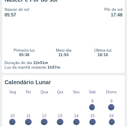
Nascer do sol
Pôr do sol
05:57
17:48
Primeira luz
Meio-dia
Última luz
05:36
11:53
18:10
Duração do dia
11h51m
Luz da manhã restante
1h57m
Calendário Lunar
Seg
Ter
Qua
Qui
Sex
Sáb
Domo
8
9
10
11
12
13
14
15
16