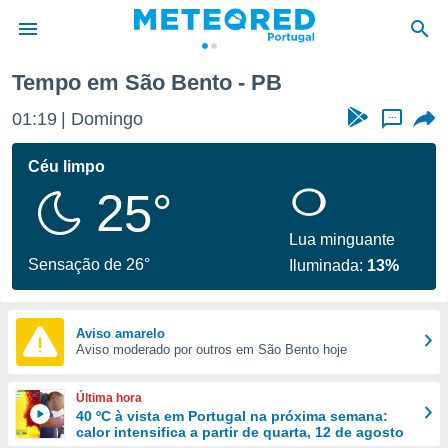
Tempo em São Bento - PB
de
01:19
Domingo
...
 da
empo.pt) foi
Céu limpo
or
25°
is para
e as
 fornecidas
Lua minguante
 qualidade.
Sensação de 26°
Iluminada:
13%
r a este
s das
opções:
Aviso amarelo
Aviso moderado por outros em São Bento hoje
ookies e
 forma
Última hora
e digital
40 ºC à vista em Portugal na próxima semana:
calor intensifica a partir de quarta, 12 de agosto
da,