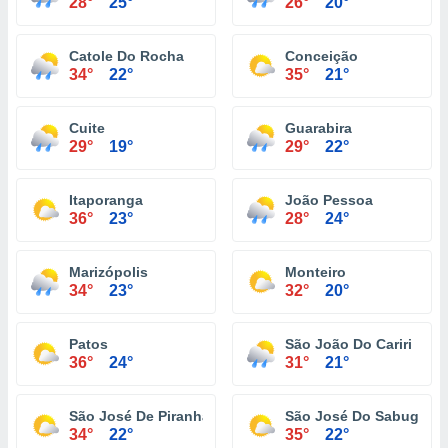
28°
25°
26°
20°
Catole Do Rocha
Conceição
34°
22°
35°
21°
Cuite
Guarabira
29°
19°
29°
22°
Itaporanga
João Pessoa
36°
23°
28°
24°
Marizópolis
Monteiro
34°
23°
32°
20°
Patos
São João Do Cariri
36°
24°
31°
21°
São José De Piranhas
São José Do Sabugi
34°
22°
35°
22°