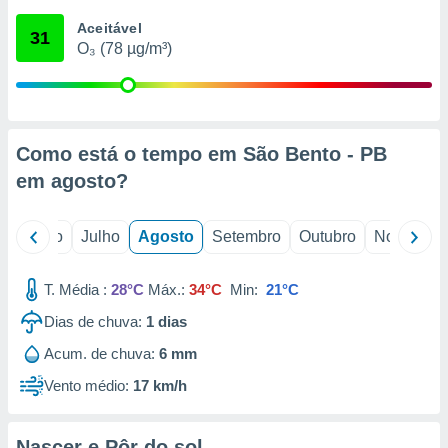
conteúdos.
Aceitável
31
O₃ (78 µg/m³)
ção
ão através
de
,
 e
Como está o tempo em São Bento - PB
em
agosto
?
dos,
publicidade
s, estudos
o
Junho
Julho
Agosto
Setembro
Outubro
Novembro
a e
mento de
T. Média :
28°C
Máx.:
34°C
Min:
21°C
ossos 1199
Dias de chuva:
1
dias
eiros
Acum. de chuva:
6 mm
Vento médio:
17 km/h
Nascer e Pôr do sol