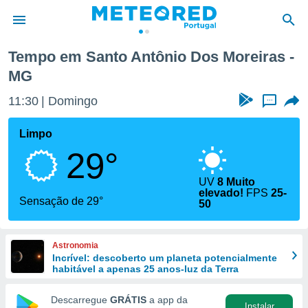
Tempo em Santo Antônio Dos Moreiras -
MG
de
 da
11:30
Domingo
...
empo.pt) foi
or
Limpo
is para
e as
29°
 fornecidas
 qualidade.
UV
8 Muito
r a este
elevado!
FPS
25-
Sensação de 29°
s das
50
opções:
ookies e
Astronomia
 forma
Incrível: descoberto um planeta potencialmente
habitável a apenas 25 anos-luz da Terra
e digital
da,
Descarregue
GRÁTIS
a app da
Instalar