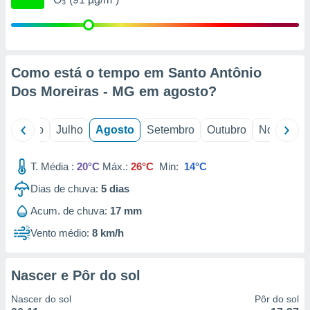
conteúdos.
ção
ão através
Como está o tempo em Santo Antônio
de
,
Dos Moreiras - MG em
agosto
?
 e
dos,
o
Junho
Julho
Agosto
Setembro
Outubro
Novembro
publicidade
s, estudos
T. Média :
20°C
Máx.:
26°C
Min:
14°C
a e
mento de
Dias de chuva:
5
dias
Acum. de chuva:
17 mm
ossos 1199
eiros
Vento médio:
8 km/h
Nascer e Pôr do sol
Nascer do sol
Pôr do sol