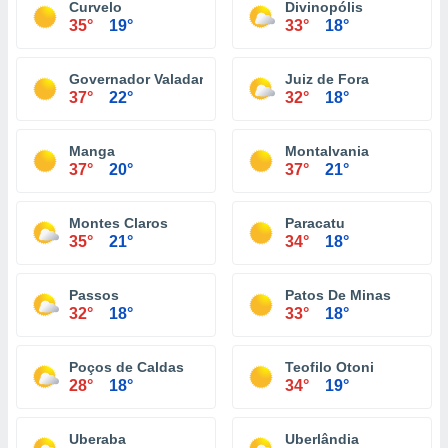
Curvelo
Divinopólis
35°
19°
33°
18°
Governador Valadares
Juiz de Fora
37°
22°
32°
18°
Manga
Montalvania
37°
20°
37°
21°
Montes Claros
Paracatu
35°
21°
34°
18°
Passos
Patos De Minas
32°
18°
33°
18°
Poços de Caldas
Teofilo Otoni
28°
18°
34°
19°
Uberaba
Uberlândia