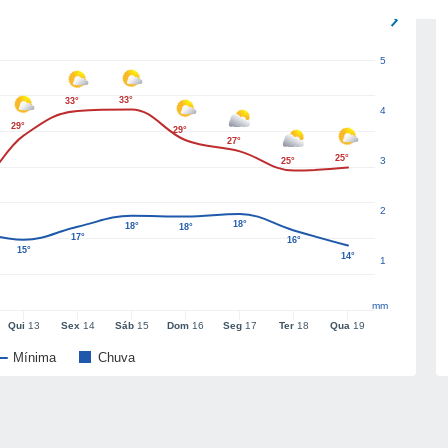
5
33°
33°
4
29°
29°
27°
25°
3
25°
2
18°
18°
18°
17°
16°
15°
14°
1
mm
Qui
13
Sex
14
Sáb
15
Dom
16
Seg
17
Ter
18
Qua
19
Mínima
Chuva