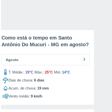
Como está o tempo em Santo
Antônio Do Mucuri - MG em
agosto
?
Agosto
T. Média :
19°C
Máx.:
25°C
Min:
14°C
Dias de chuva:
6
dias
Acum. de chuva:
19 mm
Vento médio:
9 km/h