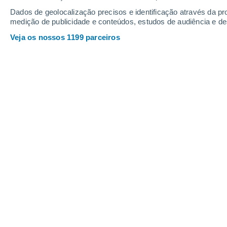
15
-
32
km/h
15
-
32
km/h
18
12
-
26
km/h
Dados de geolocalização precisos e identificação através da pr
medição de publicidade e conteúdos, estudos de audiência e d
Veja os nossos 1199 parceiros
Tempo em Santo Antônio Do Mucuri 
Céu limpo
17°
02:00
Sensação T.
17°
Céu limpo
17°
03:00
Sensação T.
17°
Céu limpo
16°
05:00
Sensação T.
16°
Limpo
22°
08:00
Sensação T.
24°
Nuvens dispersas
29°
11:00
Sensação T.
29°