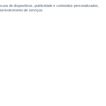
-
40
km/h
16
-
37
km/h
11
-
28
km/h
10
-
25
km/h
ocura de dispositivos, publicidade e conteúdos personalizados,
esenvolvimento de serviços.
- MG Hoje
, 7 de agosto
Norte
0 Baixo
9
-
19 km/h
FPS:
não
Norte
0 Baixo
10
-
19 km/h
FPS:
não
Norte
0 Baixo
7
-
16 km/h
FPS:
não
Norte
1 Baixo
6
-
21 km/h
FPS:
não
Norte
8 Muito elevado!
9
-
26 km/h
FPS:
25-50