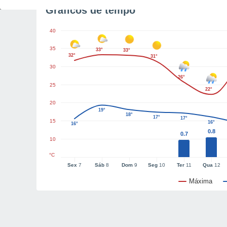
Gráficos de tempo
40
35
33°
33°
32°
31°
30
26°
25
22°
20
19°
18°
17°
17°
15
16°
16°
0.8
0.7
10
°C
Sex
7
Sáb
8
Dom
9
Seg
10
Ter
11
Qua
12
Máxima