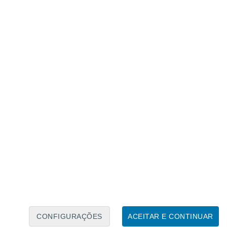
Calendário Lunar
Seg
Ter
Qua
Qui
Sex
Sáb
Domo
7
8
9
10
11
12
13
14
15
16
17
18
19
20
CONFIGURAÇÕES
ACEITAR E CONTINUAR