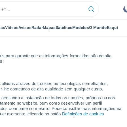
ias
Vídeos
Avisos
Radar
Mapas
Satélites
Modelos
O Mundo
Esqui
is para garantir que as informações fornecidas são de alta
s:
curi
ecolhidas através de cookies ou tecnologias semelhantes,
er-lhe conteúdos de alta qualidade sem qualquer custo.
io Do Mucuri - MG
e aceitando a instalação de todos os cookies, próprios ou dos
rtamento no website, bem como desenvolver um perfil
...
lizados com base no mesmo. Pode consultar mais informações na
lquer momento, clicando no botão
Definições de cookies
Por horas
Céu limpo nas próximas horas