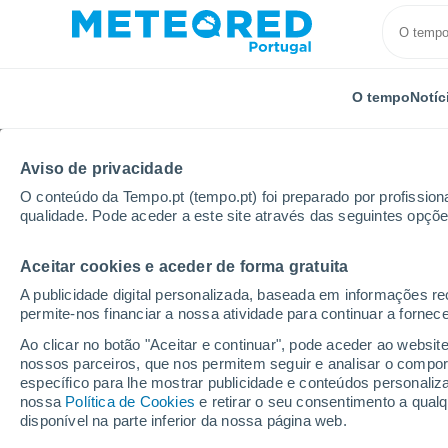
O tempo
Notíc
Aviso de privacidade
O conteúdo da Tempo.pt (tempo.pt) foi preparado por profissiona
qualidade. Pode aceder a este site através das seguintes opçõe
Aceitar cookies e aceder de forma gratuita
Início
Brasil
Minas Gerais
Santo Antônio Do Mu
A publicidade digital personalizada, baseada em informações r
permite-nos financiar a nossa atividade para continuar a fornec
Tempo em Santo Antôn
Ao clicar no botão "Aceitar e continuar", pode aceder ao websit
nossos parceiros, que nos permitem seguir e analisar o compo
02:18
Sexta
específico para lhe mostrar publicidade e conteúdos persona
nossa
Política de Cookies
e retirar o seu consentimento a qua
disponível na parte inferior da nossa página web.
Céu limpo