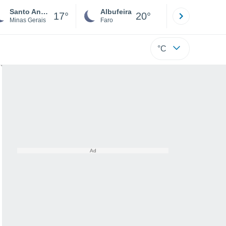
Santo Antônio Do Mucuri
Albufeira
Lisboa
17°
20°
Minas Gerais
Faro
Lisboa
°C