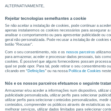
17°
ALTERNATIVAMENTE,
Rejeitar tecnologias semelhantes a cookie
Lua mingu
Se não aceitar a instalação de cookies, pode continuar a acede
Iluminada
Sensação de 17°
apenas instalaremos os cookies necessários para assegurar a 
analisar o comportamento ou para apresentar publicidade ou co
geral não personalizada. Pode recusar a instalação de cookies 
botão "Recusar".
O Tempo 1 - 7 Dias
Atualidade
Mapas de temperat
Com o seu consentimento, nós e os
nossos parceiros
utilizamo
para armazenar, aceder e processar dados pessoais, tais como a
cookies. É possível que alguns fornecedores possam processa
qual se pode opor. Para tal, pode retirar o seu consentimento 
Amanhã
Domingo
S
Hoje
clicando em “
Definições
” ou na nossa
Política de Cookies
neste
8 Ago.
9 Ago.
7 Ago.
Nós e os nossos parceiros efetuamos o seguinte trata
Armazenar e/ou aceder a informações num dispositivo, utilizar da
publicidade personalizada, utilizar perfis para selecionar public
utilizar perfis para selecionar conteúdos personalizados, med
33°
/
19°
33°
/
18°
32°
/
16°
conteúdos, compreender os públicos através de estatísticas ou
melhorar serviços, utilizar dados limitados para selecionar cont