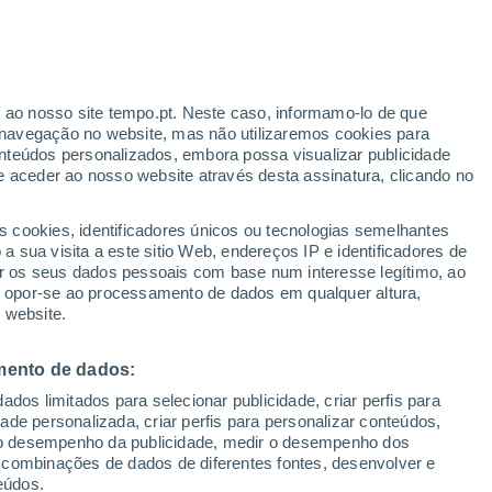
ante
r ao nosso site tempo.pt. Neste caso, informamo-lo de que
:
33%
navegação no website, mas não utilizaremos cookies para
nteúdos personalizados, embora possa visualizar publicidade
e aceder ao nosso website através desta assinatura, clicando no
ura
Radar de Chuva
Satélites
Modelos
s cookies, identificadores únicos ou tecnologias semelhantes
 sua visita a este sitio Web, endereços IP e identificadores de
r os seus dados pessoais com base num interesse legítimo, ao
ou opor-se ao processamento de dados em qualquer altura,
egunda
Terça
Quarta
Quinta
 website.
10 Ago.
11 Ago.
12 Ago.
13 Ago.
mento de dados:
dos limitados para selecionar publicidade, criar perfis para
80%
80%
idade personalizada, criar perfis para personalizar conteúdos,
0.7 mm
0.8 mm
ir o desempenho da publicidade, medir o desempenho dos
31°
/
17°
26°
/
17°
22°
/
16°
29°
/
15°
 combinações de dados de diferentes fontes, desenvolver e
eúdos.