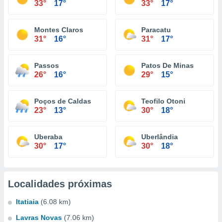
33°
17°
33°
17°
Montes Claros
Paracatu
31°
16°
31°
17°
Passos
Patos De Minas
26°
16°
29°
15°
Poços de Caldas
Teofilo Otoni
23°
13°
30°
18°
Uberaba
Uberlândia
30°
17°
30°
18°
Localidades próximas
Itatiaia
(6.08 km)
Lavras Novas
(7.06 km)