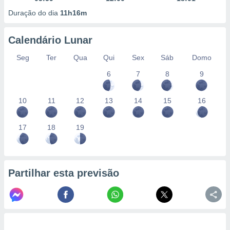
Duração do dia
11h16m
Calendário Lunar
Seg
Ter
Qua
Qui
Sex
Sáb
Domo
6
7
8
9
10
11
12
13
14
15
16
17
18
19
Partilhar esta previsão