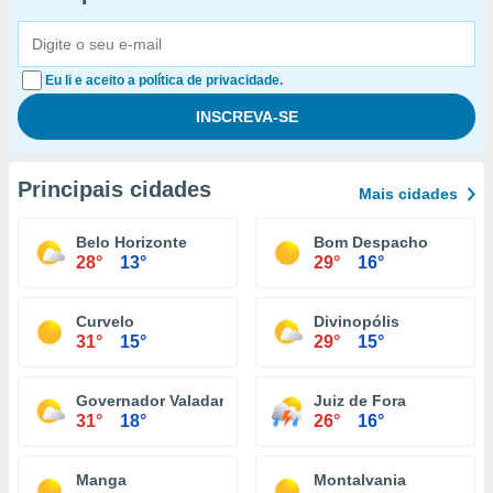
Eu li e aceito a política de privacidade.
Principais cidades
Mais cidades
Belo Horizonte
Bom Despacho
28°
13°
29°
16°
Curvelo
Divinopólis
31°
15°
29°
15°
Governador Valadares
Juiz de Fora
31°
18°
26°
16°
Manga
Montalvania