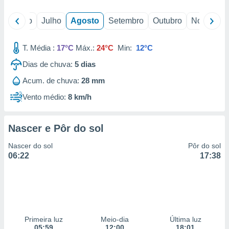
conteúdos.
o
Junho
Julho
Agosto
Setembro
Outubro
Novembro
ção
ão através
T. Média :
17°C
Máx.:
24°C
Min:
12°C
de
Dias de chuva:
5
dias
,
 e
Acum. de chuva:
28 mm
dos,
Vento médio:
8 km/h
publicidade
s, estudos
a e
Nascer e Pôr do sol
mento de
Nascer do sol
Pôr do sol
06:22
17:38
ossos 1199
eiros
Primeira luz
Meio-dia
Última luz
05:59
12:00
18:01