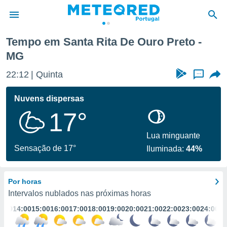
Tempo em Santa Rita De Ouro Preto -
MG
de
 da
22:12
Quinta
...
empo.pt) foi
or
Nuvens dispersas
is para
e as
17°
 fornecidas
 qualidade.
Lua minguante
r a este
Sensação de 17°
s das
Iluminada:
44%
opções:
ookies e
Por horas
 forma
Intervalos nublados nas próximas horas
3:00
14:00
15:00
16:00
17:00
18:00
19:00
20:00
21:00
22:00
23:00
24:00
e digital
da,