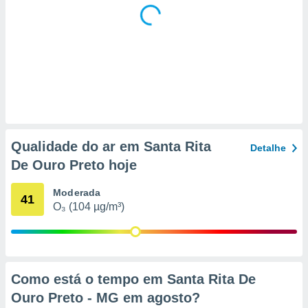
 para
a, utilizar
selecionar
a, criar
personalizar
tilizar
selecionar
dos, medir
Qualidade do ar em Santa Rita
Detalhe
nho da
De Ouro Preto hoje
, medir o
o dos
Moderada
41
r os
O₃ (104 µg/m³)
ravés de
s ou
s de dados
es fontes,
 e melhorar
Como está o tempo em Santa Rita De
ilizar dados
Ouro Preto - MG em
agosto
?
ara