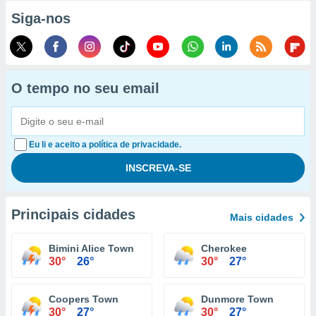
Siga-nos
O tempo no seu email
Eu li e aceito a política de privacidade.
Principais cidades
Mais cidades
Bimini Alice Town
Cherokee
30°
26°
30°
27°
Coopers Town
Dunmore Town
30°
27°
30°
27°