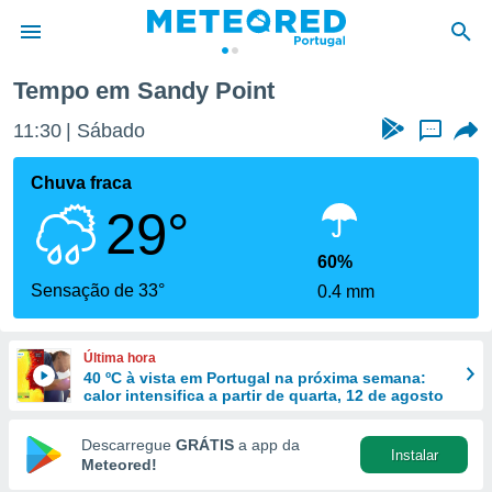
Tempo em Sandy Point
de
11:30
Sábado
...
 da
empo.pt) foi
Chuva fraca
or
29°
is para
e as
 fornecidas
60%
 qualidade.
Sensação de 33°
0.4 mm
r a este
s das
opções:
Última hora
40 ºC à vista em Portugal na próxima semana:
ookies e
calor intensifica a partir de quarta, 12 de agosto
 forma
Descarregue
GRÁTIS
a app da
Instalar
e digital
Meteored!
da,