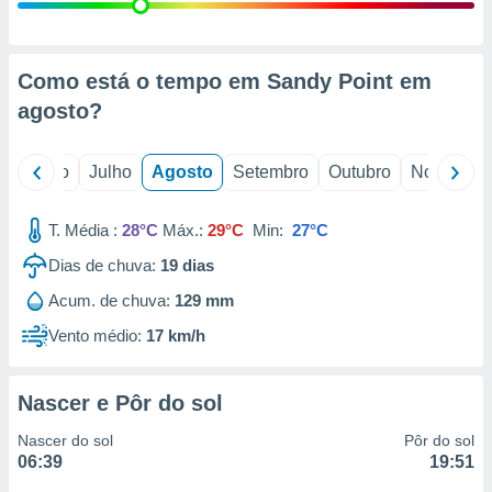
conteúdos.
ção
Como está o tempo em Sandy Point em
ão através
agosto
?
de
,
 e
o
Junho
Julho
Agosto
Setembro
Outubro
Novembro
dos,
publicidade
T. Média :
28°C
Máx.:
29°C
Min:
27°C
s, estudos
Dias de chuva:
19
dias
a e
mento de
Acum. de chuva:
129 mm
Vento médio:
17 km/h
ossos 1199
eiros
Nascer e Pôr do sol
Nascer do sol
Pôr do sol
06:39
19:51