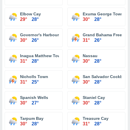
Elbow Cay
Exuma George Town
29°
28°
30°
28°
Governor's Harbour
Grand Bahama Freeport
30°
26°
31°
26°
Inagua Matthew Town
Nassau
31°
28°
30°
28°
Nicholls Town
San Salvador Cockbur
31°
25°
30°
28°
Spanish Wells
Staniel Cay
30°
27°
30°
28°
Tarpum Bay
Treasure Cay
30°
28°
31°
28°